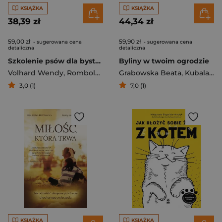
KSIĄŻKA
KSIĄŻKA
38,39 zł
44,34 zł
59,00 zł
59,90 zł
- sugerowana cena
- sugerowana cena
detaliczna
detaliczna
Szkolenie psów dla bystrzaków
Byliny w twoim ogrodzie
Volhard Wendy
,
Rombold-Zeigenfuse Mary Ann
Grabowska Beata
,
Kubala Tomasz
3,0 (1)
7,0 (1)
KSIĄŻKA
KSIĄŻKA