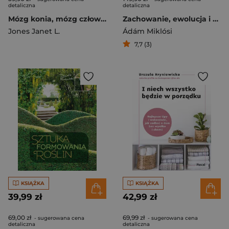
detaliczna
detaliczna
Mózg konia, mózg człowieka Neurobiologia w jeździectwie
Zachowanie, ewolucja i procesy poznawcze psa
Jones Janet L.
Ádám Miklósi
7,7 (3)
KSIĄŻKA
KSIĄŻKA
39,99 zł
42,99 zł
69,00 zł
69,99 zł
- sugerowana cena
- sugerowana cena
detaliczna
detaliczna