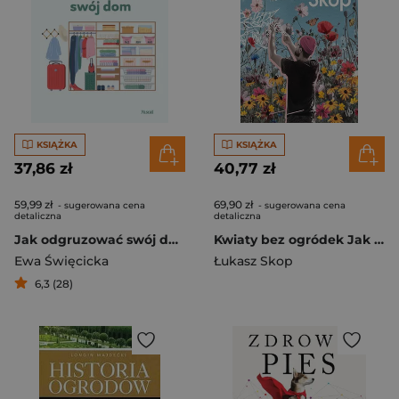
KSIĄŻKA
KSIĄŻKA
37,86 zł
40,77 zł
59,99 zł
69,90 zł
- sugerowana cena
- sugerowana cena
detaliczna
detaliczna
Jak odgruzować swój dom
Kwiaty bez ogródek Jak dbać o rośliny przez cały rok
Ewa Święcicka
Łukasz Skop
6,3 (28)