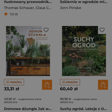
Ilustrowany przewodnik do rozpoznawania roślin
Szklarnia w ogrodzie miesiąc po miesiącu
Thomas Schauer
,
Claus Caspari
,
Jorn Pinske
Stefan Caspari
7,0 (1)
KSIĄŻKA
KSIĄŻKA
33,31 zł
60,40 zł
49,90 zł
99,99 zł
- sugerowana cena
- sugerowana cena
detaliczna
detaliczna
Domowa dżungla Jak wypełnić każdy dom szczęśliwymi roślinami
Suchy ogród. Lekcje z Ogrodu Żwirowego Beth Chatto