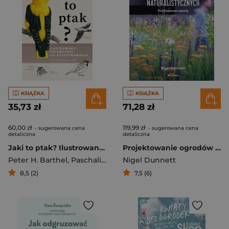
KSIĄŻKA
KSIĄŻKA
35,73 zł
71,28 zł
60,00 zł
119,99 zł
- sugerowana cena
- sugerowana cena
detaliczna
detaliczna
Jaki to ptak? Ilustrowany przewodnik do rozpoznawania
Projektowanie ogrodów naturalistycznych. Podstawowe zasady
Peter H. Barthel
,
Paschalis Dougalis
Nigel Dunnett
8,5 (2)
7,5 (6)