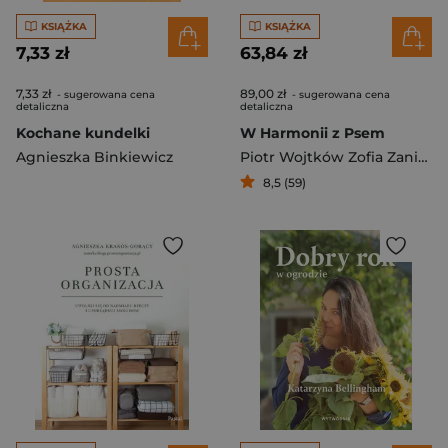
KSIĄŻKA
KSIĄŻKA
7,33 zł
63,84 zł
7,33 zł
89,00 zł
- sugerowana cena
- sugerowana cena
detaliczna
detaliczna
Kochane kundelki
W Harmonii z Psem
Agnieszka Binkiewicz
Piotr Wojtków Zofia Zaniewska-Wojtków
8,5 (59)