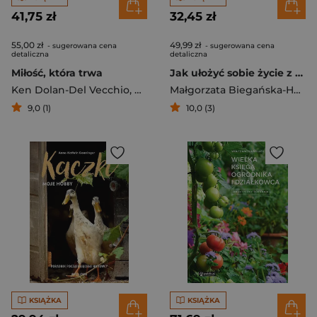
41,75 zł
32,45 zł
55,00 zł
49,99 zł
- sugerowana cena
- sugerowana cena
detaliczna
detaliczna
Miłość, która trwa
Jak ułożyć sobie życie z kotem
Ken Dolan-Del Vecchio
,
Nancy Saxton-Lopez
Małgorzata Biegańska-Hendryk
9,0 (1)
10,0 (3)
KSIĄŻKA
KSIĄŻKA