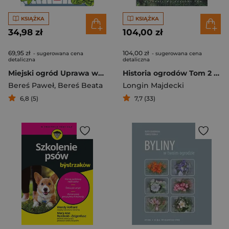
KSIĄŻKA
KSIĄŻKA
34,98 zł
104,00 zł
69,95 zł
104,00 zł
- sugerowana cena
- sugerowana cena
detaliczna
detaliczna
Miejski ogród Uprawa warzyw i ziół na balkonach i tarasach
Historia ogrodów Tom 2 Od XVIII wieku do współczesności
Bereś Paweł
,
Bereś Beata
Longin Majdecki
6,8 (5)
7,7 (33)