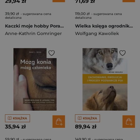
29,94 zł
71,69 zł
39,90 zł
119,00 zł
- sugerowana cena
- sugerowana cena
detaliczna
detaliczna
Kaczki moje hobby Poradnik początkującego hodowcy
Wielka księga ogrodnika i działkowca Praktyczny poradnik
Anne-Kathrin Gomringer
Wolfgang Kawollek
KSIĄŻKA
KSIĄŻKA
35,94 zł
89,94 zł
59,90 zł
149,90 zł
- sugerowana cena
- sugerowana cena