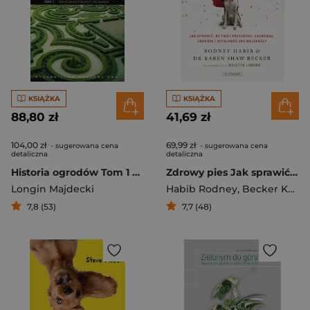
KSIĄŻKA
KSIĄŻKA
88,80 zł
41,69 zł
104,00 zł
69,99 zł
- sugerowana cena
- sugerowana cena
detaliczna
detaliczna
Historia ogrodów Tom 1 Od starożytności po barok
Zdrowy pies Jak sprawić by twój przyjaciel zachował młodość i witalność jak najdłużej
Longin Majdecki
Habib Rodney
,
Becker Karen
7,8 (53)
7,7 (48)