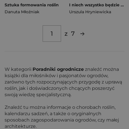
Sztuka formowania roślin
I niech wszystko będzie w porządku. Najlepsze tipy i wskazówki, jak zadbać o dom bez wysiłku i chemii
Danuta Młoźniak
Urszula Hryniewicka
z
7
W kategorii
Poradniki ogrodnicze
znaleźć można
książki dla miłośników i pasjonatów ogrodów,
zarówno tych rozpoczynających przygodę z uprawą
roślin, jak i doświadczonych chcących poszerzyć
swoją wiedzę specjalistyczną.
Znaleźć tu można informacje o chorobach roślin,
kalendarzu sadzeń, a także o oryginalnych
sposobach zagospodarowania ogrodów, czy małej
architekturze.