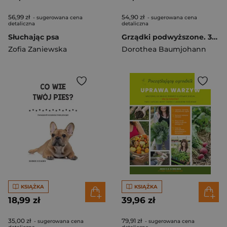
56,99 zł
54,90 zł
- sugerowana cena
- sugerowana cena
detaliczna
detaliczna
Słuchając psa
Grządki podwyższone. 365 dni w ogrodzie
Zofia Zaniewska
Dorothea Baumjohann
KSIĄŻKA
KSIĄŻKA
18,99 zł
39,96 zł
35,00 zł
79,91 zł
- sugerowana cena
- sugerowana cena