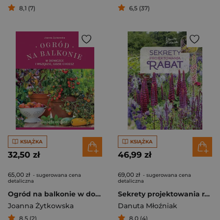
8,1 (7)
6,5 (37)
KSIĄŻKA
KSIĄŻKA
32,50 zł
46,99 zł
65,00 zł
69,00 zł
- sugerowana cena
- sugerowana cena
detaliczna
detaliczna
Ogród na balkonie w doniczce i wszędzie gdzie chcesz
Sekrety projektowania rabat
Joanna Żytkowska
Danuta Młoźniak
8,5 (2)
8,0 (4)