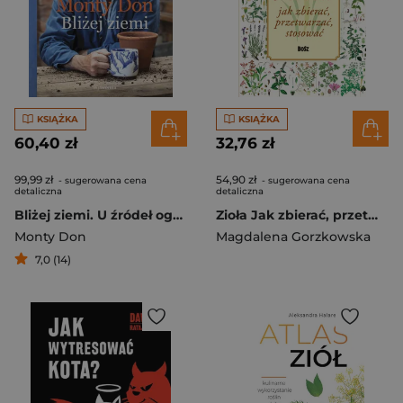
KSIĄŻKA
KSIĄŻKA
60,40 zł
32,76 zł
99,99 zł
54,90 zł
- sugerowana cena
- sugerowana cena
detaliczna
detaliczna
Bliżej ziemi. U źródeł ogrodniczej wiedzy
Zioła Jak zbierać, przetwarzać, stosować
Monty Don
Magdalena Gorzkowska
7,0 (14)