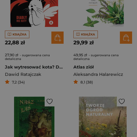
KSIĄŻKA
KSIĄŻKA
22,88 zł
29,99 zł
27,90 zł
49,95 zł
- sugerowana cena
- sugerowana cena
detaliczna
detaliczna
Jak wytresować kota? Diabły nie koty
Atlas ziół
Dawid Ratajczak
Aleksandra Halarewicz
7,2 (34)
8,1 (38)