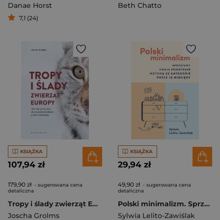
Danae Horst
Beth Chatto
7,1 (24)
KSIĄŻKA
KSIĄŻKA
107,94 zł
29,94 zł
179,90 zł
49,90 zł
- sugerowana cena
- sugerowana cena
detaliczna
detaliczna
Tropy i ślady zwierząt Europy. Jak interpretować znaki pozostawiane przez zwierzęta
Polski minimalizm. Sprzątamy swoją przestrzeń metodą 22 kategorie przez 12 miesięcy
Joscha Grolms
Sylwia Lelito-Zawiślak