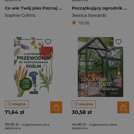
detaliczna
detaliczna
Co wie Twój pies Poznaj sposób rozumienia świata przez psy
Początkujący ogrodnik Uprawa warzyw
Sophie Collins
Jessica Sowards
7,0 (2)
KSIĄŻKA
KSIĄŻKA
71,64 zł
30,58 zł
119,90 zł
44,90 zł
- sugerowana cena
- sugerowana cena
detaliczna
detaliczna