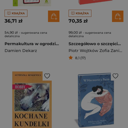
KSIĄŻKA
KSIĄŻKA
36,71 zł
70,35 zł
54,90 zł
99,00 zł
- sugerowana cena
- sugerowana cena
detaliczna
detaliczna
Permakultura w ogrodzie Miesiąc po miesiącu
Szczegółowo o szczęściu ze szczeniakiem
Damien Dekarz
Piotr Wojtków Zofia Zaniewska-Wojtków
8,1 (17)