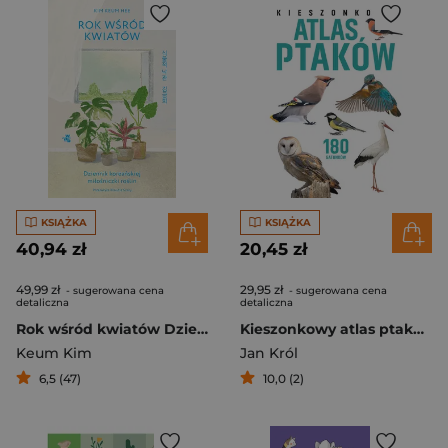
KSIĄŻKA
KSIĄŻKA
40,94 zł
20,45 zł
49,99 zł
29,95 zł
- sugerowana cena
- sugerowana cena
detaliczna
detaliczna
Rok wśród kwiatów Dziennik koreańskiej miłośniczki roślin
Kieszonkowy atlas ptaków. 180 gatunków
Keum Kim
Jan Król
6,5 (47)
10,0 (2)