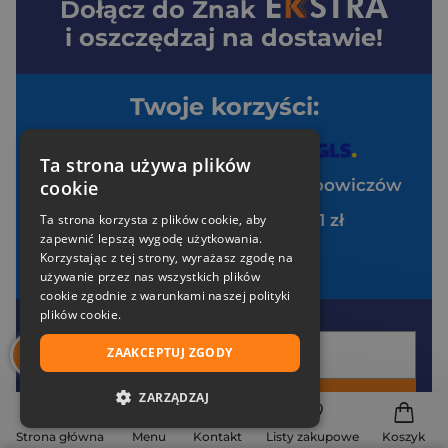
Dołącz do
Znak
i oszczędzaj na dostawie!
Twoje korzyści:
Darmowa dostawa od 99 zł z
Ta strona używa plików
Specjalne zniżki tylko dla klubowiczów
cookie
Pakiet zakładek Art Ladies za 1 zł
Ta strona korzysta z plików cookie, aby
zapewnić lepszą wygodę użytkowania.
Brak opłat za uczestnictwo
Korzystając z tej strony, wyrażasz zgodę na
używanie przez nas wszystkich plików
cookie zgodnie z warunkami naszej polityki
plików cookie.
Twój e-mail
ZAAKCEPTUJ ZGODY
ZARZĄDZAJ
DOŁĄCZ DO ZNAK EKSTRA
NIEZBĘDNE
Strona główna
Menu
Kontakt
Listy zakupowe
Koszyk