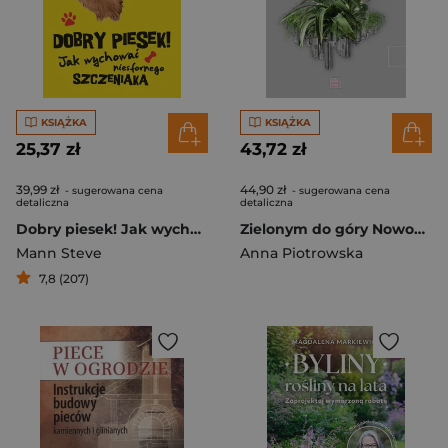
KSIĄŻKA
KSIĄŻKA
25,37 zł
43,72 zł
39,99 zł
44,90 zł
- sugerowana cena
- sugerowana cena
detaliczna
detaliczna
Dobry piesek! Jak wychować niesfornego szczeniaka
Zielonym do góry Nowoczesne pomysły na rośliny we wnętrzu
Mann Steve
Anna Piotrowska
7,8 (207)