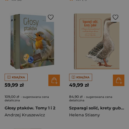
KSIĄŻKA
KSIĄŻKA
59,99 zł
49,99 zł
109,00 zł
84,90 zł
- sugerowana cena
- sugerowana cena
detaliczna
detaliczna
Głosy ptaków. Tomy 1 i 2
Szparagi solić, krety gubić. Księga domowych porad wielkopolskiego dworu wyd. 2026
Andrzej Kruszewicz
Helena Stiasny