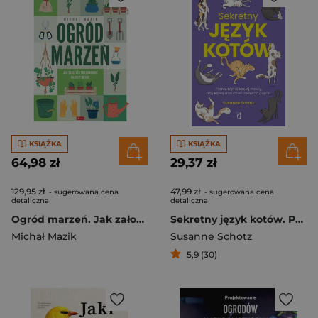
KSIĄŻKA
KSIĄŻKA
64,98 zł
29,37 zł
129,95 zł
47,99 zł
- sugerowana cena
- sugerowana cena
detaliczna
detaliczna
Ogród marzeń. Jak założyć i pielęgnować własny ogród
Sekretny język kotów. Poznaj tajniki kociej mowy, aby lepiej zrozumieć swojego pupila
Michał Mazik
Susanne Schotz
5,9 (30)