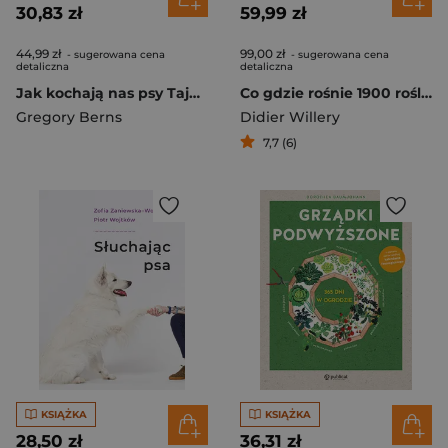
30,83 zł
59,99 zł
44,99 zł
99,00 zł
- sugerowana cena
- sugerowana cena
detaliczna
detaliczna
Jak kochają nas psy Tajemnice psiego mózgu
Co gdzie rośnie 1900 roślin ogrodowych na każde stanowisko
Gregory Berns
Didier Willery
7,7 (6)
KSIĄŻKA
KSIĄŻKA
28,50 zł
36,31 zł