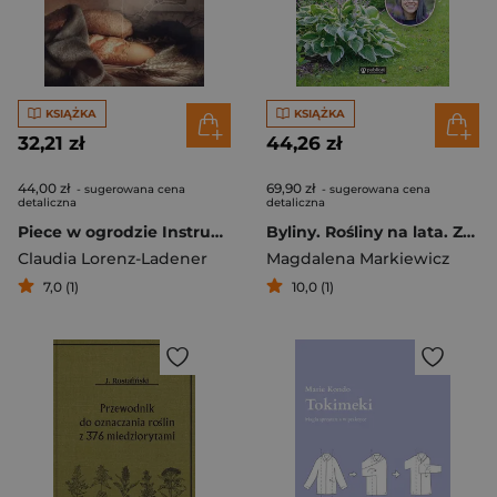
KSIĄŻKA
KSIĄŻKA
32,21 zł
44,26 zł
44,00 zł
69,90 zł
- sugerowana cena
- sugerowana cena
detaliczna
detaliczna
Piece w ogrodzie Instrukcje budowy pieców kamiennych i glinianych
Byliny. Rośliny na lata. Zaprojektuj wymarzoną rabatę
Claudia Lorenz-Ladener
Magdalena Markiewicz
7,0 (1)
10,0 (1)