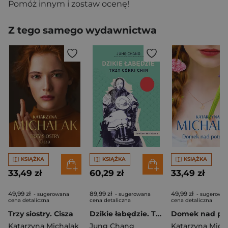
Pomóż innym i zostaw ocenę!
Z tego samego wydawnictwa
KSIĄŻKA
KSIĄŻKA
KSIĄŻKA
33,49 zł
60,29 zł
33,49 zł
49,99 zł
89,99 zł
49,99 zł
- sugerowana
- sugerowana
- sugerowa
cena detaliczna
cena detaliczna
cena detaliczna
Trzy siostry. Cisza
Dzikie łabędzie. Trzy córki Chin [2025]
Katarzyna Michalak
Jung Chang
Katarzyna Mich