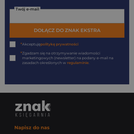
Twój e-mail
DOŁĄCZ DO ZNAK EKSTRA
*
Akceptuję
politykę prywatności
*
Zgadzam się na otrzymywanie wiadomości
marketingowych (newsletter) na podany
e-mail
na
zasadach określonych w
regulaminie
.
Napisz do nas