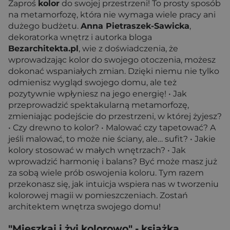
Zaproś
kolor
do swojej przestrzeni! To prosty sposób
na metamorfozę, która nie wymaga wiele pracy ani
dużego budżetu.
Anna Pietraszek-Sawicka
,
dekoratorka wnętrz i autorka bloga
Bezarchitekta.pl
, wie z doświadczenia, że
wprowadzając kolor do swojego otoczenia, możesz
dokonać wspaniałych zmian. Dzięki niemu nie tylko
odmienisz wygląd swojego domu, ale też
pozytywnie wpłyniesz na jego energię! • Jak
przeprowadzić spektakularną metamorfozę,
zmieniając podejście do przestrzeni, w której żyjesz?
• Czy drewno to kolor? • Malować czy tapetować? A
jeśli malować, to może nie ściany, ale… sufit? • Jakie
kolory stosować w małych wnętrzach? • Jak
wprowadzić harmonię i balans? Być może masz już
za sobą wiele prób oswojenia koloru. Tym razem
przekonasz się, jak intuicja wspiera nas w tworzeniu
kolorowej magii w pomieszczeniach. Zostań
architektem wnętrza swojego domu!
"Mieszkaj i żyj kolorowo"
- książka