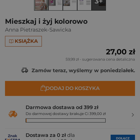
3+
Mieszkaj i żyj kolorowo
Anna Pietraszek-Sawicka
KSIĄŻKA
27,00 zł
59,99 zł
- sugerowana cena detaliczna
Zamów teraz, wyślemy w poniedziałek.
DODAJ DO KOSZYKA
Darmowa dostawa od 399 zł
Do darmowej dostawy brakuje Ci 399,00 zł
Dostawa za 0 zł
dla
DOŁĄCZ