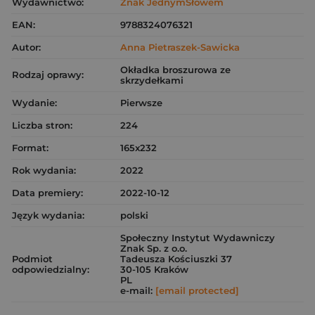
Wydawnictwo:
Znak JednymSłowem
EAN:
9788324076321
Autor:
Anna Pietraszek-Sawicka
Okładka broszurowa ze
Rodzaj oprawy:
skrzydełkami
Wydanie:
Pierwsze
Liczba stron:
224
Format:
165x232
Rok wydania:
2022
Data premiery:
2022-10-12
Język wydania:
polski
Społeczny Instytut Wydawniczy
Znak Sp. z o.o.
Podmiot
Tadeusza Kościuszki 37
odpowiedzialny:
30-105 Kraków
PL
e-mail:
[email protected]