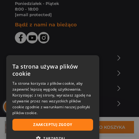
Poniedziałek - Piątek
8:00 - 18:00
[email protected]
Bądź z nami na bieżąco
O Księgarni Znak
Ta strona używa plików
cookie
Zakupy u nas
Ta strona korzysta z plików cookie, aby
Nasza oferta
zapewnić lepszą wygodę użytkowania.
Korzystając z tej strony, wyrażasz zgodę na
używanie przez nas wszystkich plików
Nasi autorzy
cookie zgodnie z warunkami naszej polityki
plików cookie.
ZAAKCEPTUJ ZGODY
27,00 zł
DO KOSZYKA
ZARZĄDZAJ