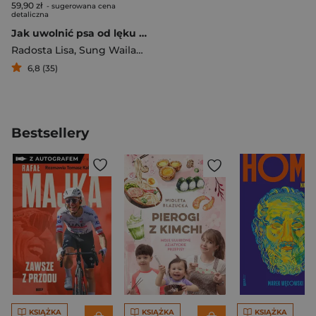
59,90 zł
- sugerowana cena
detaliczna
Jak uwolnić psa od lęku Program pozytywnej pracy z psami cierpiącymi z powodu lęku, strachu i fobii
Radosta Lisa
,
Sung Wailani
,
Becker Mikkel
6,8 (35)
Bestsellery
KSIĄŻKA
KSIĄŻKA
KSIĄŻKA