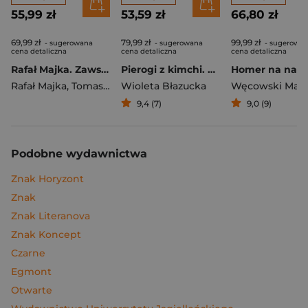
55,99 zł
53,59 zł
66,80 zł
69,99 zł
79,99 zł
99,99 zł
- sugerowana
- sugerowana
- sugerowa
cena detaliczna
cena detaliczna
cena detaliczna
Rafał Majka. Zawsze z przodu. Rozmawia Tomasz Kalemba - książka z autografem
Pierogi z kimchi. Moje ulubione azjatyckie przepisy
Rafał Majka
,
Tomasz Kalemba
Wioleta Błazucka
Węcowski Mar
9,4 (7)
9,0 (9)
Podobne wydawnictwa
Znak Horyzont
Znak
Znak Literanova
Znak Koncept
Czarne
Egmont
Otwarte