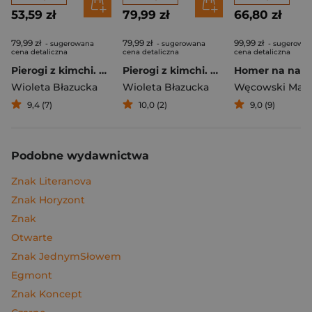
53,59 zł
79,99 zł
66,80 zł
79,99 zł
79,99 zł
99,99 zł
- sugerowana
- sugerowana
- sugerowa
cena detaliczna
cena detaliczna
cena detaliczna
Pierogi z kimchi. Moje ulubione azjatyckie przepisy
Pierogi z kimchi. Moje ulubione azjatyckie przepisy - książka z autografem
Wioleta Błazucka
Wioleta Błazucka
Węcowski Mar
9,4 (7)
10,0 (2)
9,0 (9)
Podobne wydawnictwa
Znak Literanova
Znak Horyzont
Znak
Otwarte
Znak JednymSłowem
Egmont
Znak Koncept