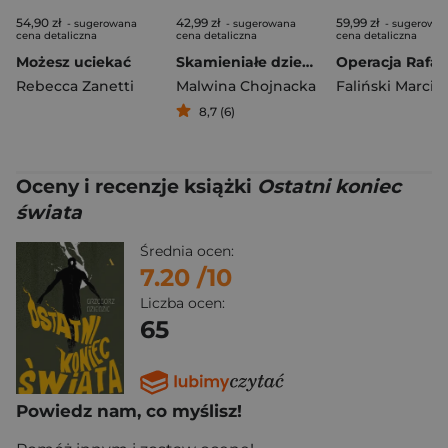
54,90 zł
42,99 zł
59,99 zł
- sugerowana
- sugerowana
- sugerowa
cena detaliczna
cena detaliczna
cena detaliczna
Możesz uciekać
Skamieniałe dziewczyny
Operacja Rafae
Rebecca Zanetti
Malwina Chojnacka
Faliński Marcin
8,7 (6)
Oceny i recenzje książki
Ostatni koniec
świata
Średnia ocen:
7.20
/10
Liczba ocen:
65
Powiedz nam, co myślisz!