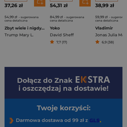
37,26 zł
54,31 zł
38,99 zł
54,99 zł
84,99 zł
59,99 zł
- sugerowana
- sugerowana
- sugerowa
cena detaliczna
cena detaliczna
cena detaliczna
Zbyt wiele i nigdy dość. Jak moja rodzina stworzyła najniebezpieczniejszego człowieka na świecie
Yoko
Vladimir
Trump Mary L.
David Sheff
Jonas Julia May
7,7 (17)
6,9 (38)
Dołącz do
Znak
i oszczędzaj na dostawie!
Twoje korzyści:
Darmowa dostawa od 99 zł z