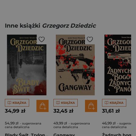
Inne książki
Grzegorz Dziedzic
KSIĄŻKA
KSIĄŻKA
KSIĄŻKA
34,99 zł
32,45 zł
31,61 zł
54,99 zł
49,99 zł
46,99 zł
- sugerowana
- sugerowana
- sugerowa
cena detaliczna
cena detaliczna
cena detaliczna
Blady Świt. Trylogia chicagowska. Tom 3
Gangway