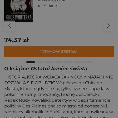
Julie Clarke
74,37 zł
ZAMÓW ZESTAW
O książce
Ostatni koniec świata
HISTORIA, KTÓRA WCIĄGA JAK NOCNY MAJAK I NIE
POZWALA SIĘ OBUDZIĆ Współczesne Chicago.
Miasto, które nigdy nie śpi, tylko czasem zapada w
półsen. Brudny, zmęczony, trochę desperacki.
Radek Rudy Kowalski, detektyw w departamencie
policji w Des Plaines, zna to miasto od podszewki.
Niepijący alkoholik, republikanin, katolik uwikłany w
trudną relację z Bogiem i człowiek, który kurczowo