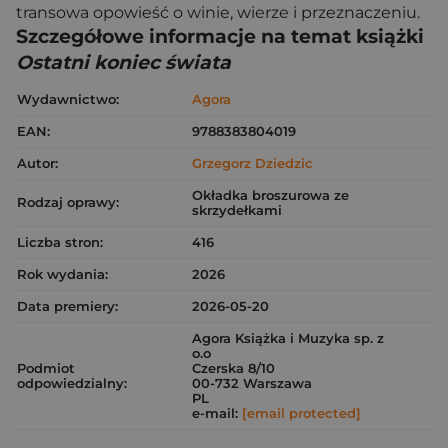
transowa opowieść o winie, wierze i przeznaczeniu.
Szczegółowe informacje na temat książki
Ostatni koniec świata
Wydawnictwo:
Agora
EAN:
9788383804019
Autor:
Grzegorz Dziedzic
Okładka broszurowa ze
Rodzaj oprawy:
skrzydełkami
Liczba stron:
416
Rok wydania:
2026
Data premiery:
2026-05-20
Agora Książka i Muzyka sp. z
o.o
Podmiot
Czerska 8/10
odpowiedzialny:
00-732 Warszawa
PL
e-mail:
[email protected]