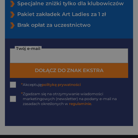
Specjalne zniżki tylko dla klubowiczów
Pakiet zakładek Art Ladies za 1 zł
Brak opłat za uczestnictwo
Twój e-mail
DOŁĄCZ DO ZNAK EKSTRA
*
Akceptuję
politykę prywatności
*
Zgadzam się na otrzymywanie wiadomości
marketingowych (newsletter) na podany
e-mail
na
zasadach określonych w
regulaminie
.