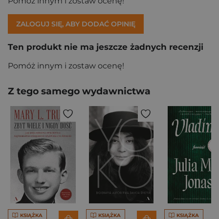
Pomóż innym i zostaw ocenę!
ZALOGUJ SIĘ, ABY DODAĆ OPINIĘ
Ten produkt nie ma jeszcze żadnych recenzji
Pomóż innym i zostaw ocenę!
Z tego samego wydawnictwa
KSIĄŻKA
KSIĄŻKA
KSIĄŻKA