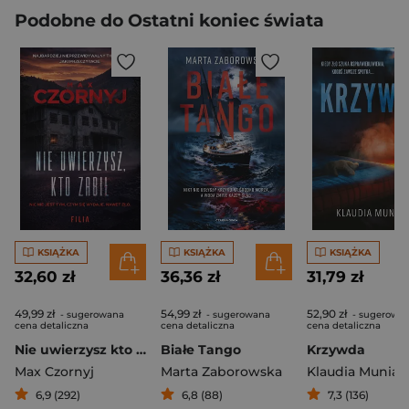
Podobne do Ostatni koniec świata
KSIĄŻKA
KSIĄŻKA
KSIĄŻKA
32,60 zł
36,36 zł
31,79 zł
49,99 zł
54,99 zł
52,90 zł
- sugerowana
- sugerowana
- sugerowa
cena detaliczna
cena detaliczna
cena detaliczna
Nie uwierzysz kto zabił
Białe Tango
Krzywda
Max Czornyj
Marta Zaborowska
Klaudia Muniak
6,9 (292)
6,8 (88)
7,3 (136)