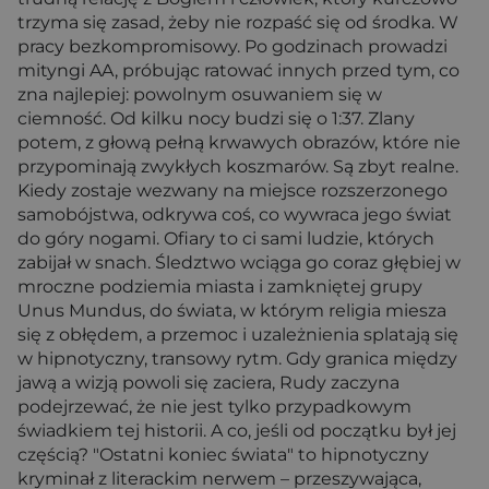
trzyma się zasad, żeby nie rozpaść się od środka. W
pracy bezkompromisowy. Po godzinach prowadzi
mityngi AA, próbując ratować innych przed tym, co
zna najlepiej: powolnym osuwaniem się w
ciemność. Od kilku nocy budzi się o 1:37. Zlany
potem, z głową pełną krwawych obrazów, które nie
przypominają zwykłych koszmarów. Są zbyt realne.
Kiedy zostaje wezwany na miejsce rozszerzonego
samobójstwa, odkrywa coś, co wywraca jego świat
do góry nogami. Ofiary to ci sami ludzie, których
zabijał w snach. Śledztwo wciąga go coraz głębiej w
mroczne podziemia miasta i zamkniętej grupy
Unus Mundus, do świata, w którym religia miesza
się z obłędem, a przemoc i uzależnienia splatają się
w hipnotyczny, transowy rytm. Gdy granica między
jawą a wizją powoli się zaciera, Rudy zaczyna
podejrzewać, że nie jest tylko przypadkowym
świadkiem tej historii. A co, jeśli od początku był jej
częścią? "Ostatni koniec świata" to hipnotyczny
kryminał z literackim nerwem – przeszywająca,