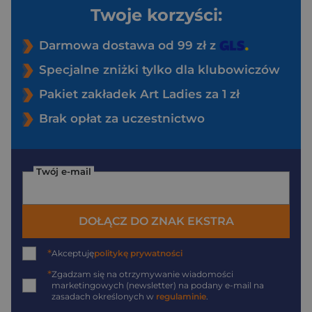
Twoje korzyści:
Darmowa dostawa od 99 zł z
Specjalne zniżki tylko dla klubowiczów
Pakiet zakładek Art Ladies za 1 zł
Brak opłat za uczestnictwo
Twój e-mail
DOŁĄCZ DO ZNAK EKSTRA
*
Akceptuję
politykę prywatności
*
Zgadzam się na otrzymywanie wiadomości
marketingowych (newsletter) na podany
e-mail
na
zasadach określonych w
regulaminie
.