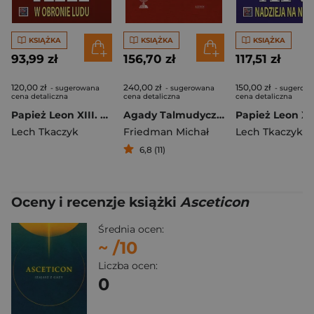
KSIĄŻKA
KSIĄŻKA
KSIĄŻKA
93,99 zł
156,70 zł
117,51 zł
120,00 zł
240,00 zł
150,00 zł
- sugerowana
- sugerowana
- sugerow
cena detaliczna
cena detaliczna
cena detaliczna
Papież Leon XIII. W obronie ludu
Agady Talmudyczne
Lech Tkaczyk
Friedman Michał
Lech Tkaczyk
6,8 (11)
Oceny i recenzje książki
Asceticon
Średnia ocen:
~
/10
Liczba ocen:
0