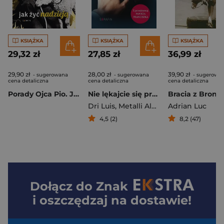
KSIĄŻKA
KSIĄŻKA
KSIĄŻKA
29,32 zł
27,85 zł
36,99 zł
29,90 zł
28,00 zł
39,90 zł
- sugerowana
- sugerowana
- sugerowa
cena detaliczna
cena detaliczna
cena detaliczna
Porady Ojca Pio. Jak żyć nadzieją
Nie lękajcie się przebaczać.
Bracia z Bronk
Dri Luis
,
Metalli Alver
Adrian Luc
4,5 (2)
8,2 (47)
Dołącz do
Znak
i oszczędzaj na dostawie!