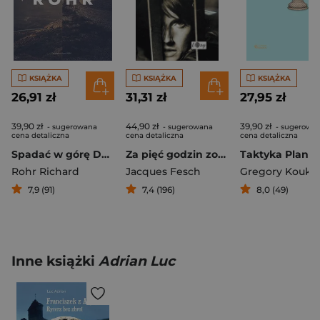
KSIĄŻKA
KSIĄŻKA
KSIĄŻKA
26,91 zł
31,31 zł
27,95 zł
39,90 zł
44,90 zł
39,90 zł
- sugerowana
- sugerowana
- sugerowa
cena detaliczna
cena detaliczna
cena detaliczna
Spadać w górę Duchowość na obie połowy życia
Za pięć godzin zobaczę Jezusa
Rohr Richard
Jacques Fesch
Gregory Koukl
7,9 (91)
7,4 (196)
8,0 (49)
Inne książki
Adrian Luc