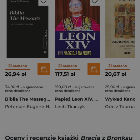
KSIĄŻKA
KSIĄŻKA
KSIĄŻKA
26,94 zł
117,51 zł
20,67 zł
34,90 zł
150,00 zł
25,00 zł
- sugerowana
- sugerowana
- sugerowa
cena detaliczna
cena detaliczna
cena detaliczna
Biblia The Message - Ewangelia Marka
Papież Leon XIV. Nadzieja na nowe
Peterson Eugene H.
Lech Tkaczyk
Odo z Tournai
Oceny i recenzje książki
Bracia z Bronksu