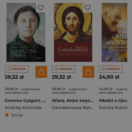
KSIĄŻKA
KSIĄŻKA
KSIĄŻKA
29,32 zł
29,32 zł
24,90 zł
29,90 zł
29,90 zł
24,90 zł
- sugerowana
- sugerowana
- sugerowa
cena detaliczna
cena detaliczna
cena detaliczna
Gemma Galgani. Dziewczyna z perłą
Wiara, która zwycięża świat w.3
Andrzej Kominek
Cantalamessa Raniero
Dorota Kumor
8,0 (4)