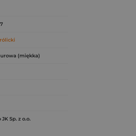
97
ólicki
zurowa (miękka)
K Sp. z o.o.