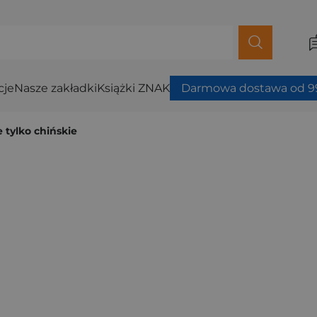
cje
Nasze zakładki
Książki ZNAK
Darmowa dostawa od 99
e tylko chińskie