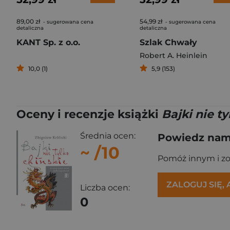
89,00 zł
54,99 zł
- sugerowana cena
- sugerowana cena
detaliczna
detaliczna
KANT Sp. z o.o.
Szlak Chwały
Robert A. Heinlein
10,0 (1)
5,9 (153)
Oceny i recenzje książki
Bajki nie ty
Średnia ocen:
Powiedz nam,
~
/10
Pomóż innym i z
ZALOGUJ SIĘ,
Liczba ocen:
0