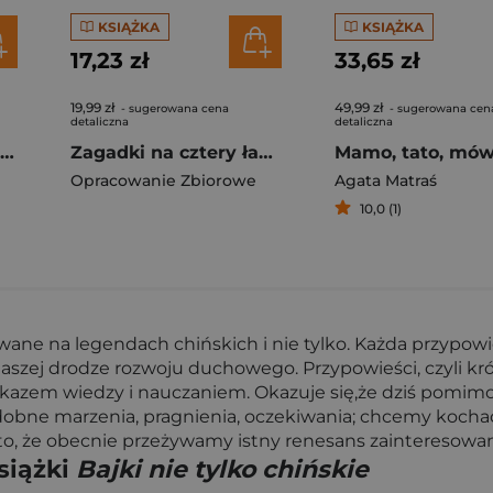
KSIĄŻKA
KSIĄŻKA
17,23 zł
33,65 zł
19,99 zł
49,99 zł
- sugerowana cena
- sugerowana cen
detaliczna
detaliczna
Mądra Mysz. Już umiemy mówić tak i nie
Zagadki na cztery łapki. Tom 4. Chmurka i Burza uczą się pływać
Opracowanie Zbiorowe
Agata Matraś
10,0 (1)
owane na legendach chińskich i nie tylko. Każda przypow
j drodze rozwoju duchowego. Przypowieści, czyli krótki
ekazem wiedzy i nauczaniem. Okazuje się,że dziś pomimo
bne marzenia, pragnienia, oczekiwania; chcemy kochać i
to, że obecnie przeżywamy istny renesans zainteresowan
siążki
Bajki nie tylko chińskie