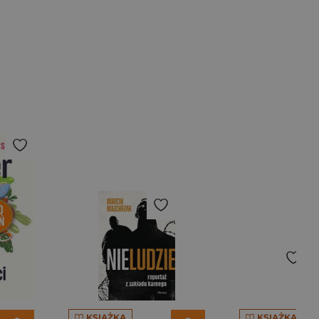
KSIĄŻKA
KSIĄŻKA