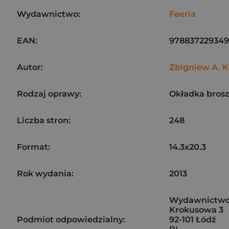
Wydawnictwo:
Feeria
EAN:
97883722934
Autor:
Zbigniew A. Kr
Rodzaj oprawy:
Okładka bros
Liczba stron:
248
Format:
14.3x20.3
Rok wydania:
2013
Wydawnictwo J
Krokusowa 3
Podmiot odpowiedzialny:
92-101 Łódź