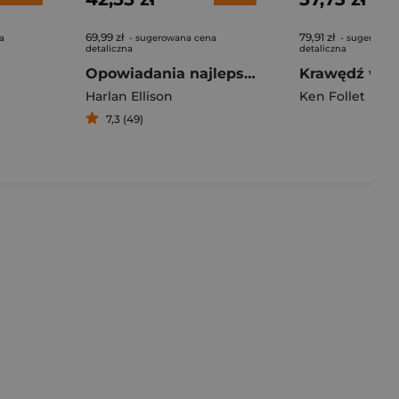
69,99 zł
79,91 zł
a
- sugerowana cena
- sugerowan
detaliczna
detaliczna
Opowiadania najlepsze
Harlan Ellison
Ken Follet
7,3 (49)