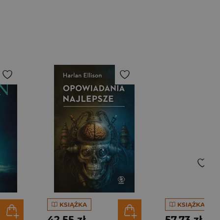
KSIĄŻKA
KSIĄŻKA
42,55 zł
57,73 zł