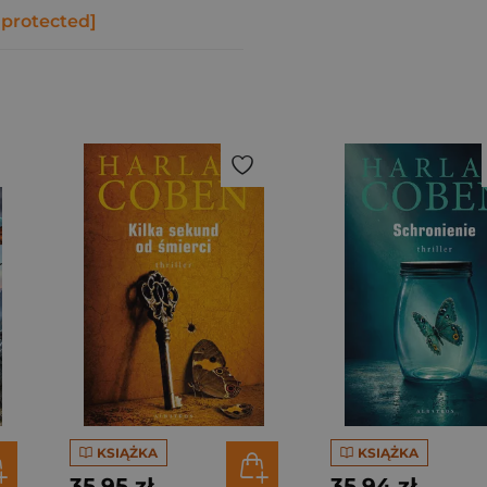
 protected]
KSIĄŻKA
KSIĄŻKA
35,95 zł
35,94 zł