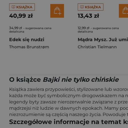
KSIĄŻKA
KSIĄŻKA
40,99 zł
13,43 zł
34,99 zł
12,99 zł
- sugerowana cena
- sugerowana cena
detaliczna
detaliczna
Edek się nudzi
Thomas Brunstrøm
Christian Tielmann
O książce
Bajki nie tylko chińskie
Książka zawiera przypowieści, stylizowane lub wzor
każda może być symbolicznym drogowskazem na nasze
legendy byty zawsze nierozerwalnie związane z prz
mądrzejsi niż ludzie w dawnych epokach. Mamy podo
niezrozumienie są częścią naszego życia. Powoduje 
Szczegółowe informacje na temat k