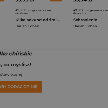
49,90 zł
49,90 zł
- sugerowana cena
- sugerowana cen
detaliczna
detaliczna
Kilka sekund od śmierci
Schronienie
Harlan Coben
Harlan Coben
lko chińskie
 co myślisz!
ostaw ocenę!
 ABY DODAĆ OPINIĘ