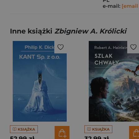
PL
e-mail:
[email
Inne książki
Zbigniew A. Królicki
KSIĄŻKA
KSIĄŻKA
52,99 zł
32,99 zł