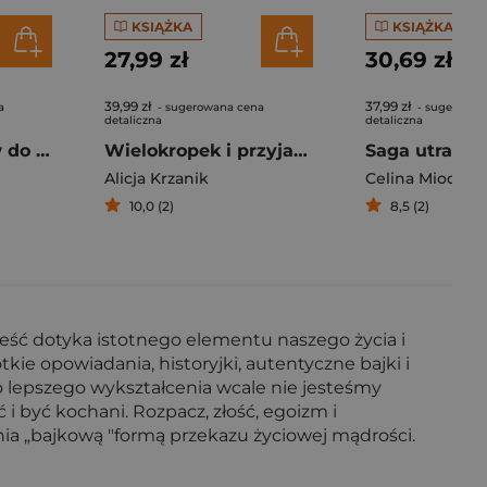
KSIĄŻKA
KSIĄŻKA
27,99 zł
30,69 zł
39,99 zł
37,99 zł
a
- sugerowana cena
- sugerowan
detaliczna
detaliczna
Mamo, tato, mów do mnie. Mój dzień
Wielokropek i przyjaciele. Opowieści o interpunkcji dla najmłodszych
Alicja Krzanik
Celina Miodus
10,0 (2)
8,5 (2)
ieść dotyka istotnego elementu naszego życia i
e opowiadania, historyjki, autentyczne bajki i
 lepszego wykształcenia wcale nie jesteśmy
 być kochani. Rozpacz, złość, egoizm i
ia „bajkową "formą przekazu życiowej mądrości.