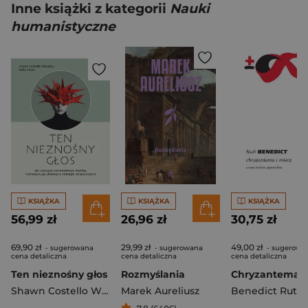
Inne książki z kategorii
Nauki
humanistyczne
KSIĄŻKA
KSIĄŻKA
KSIĄŻKA
56,99 zł
26,96 zł
30,75 zł
69,90 zł
29,99 zł
49,00 zł
- sugerowana
- sugerowana
- sugerowa
cena detaliczna
cena detaliczna
cena detaliczna
Ten nieznośny głos
Rozmyślania
Shawn Costello Whooley
Marek Aureliusz
,
Yates Holly
Benedict Ruth