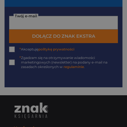
Twój e-mail
DOŁĄCZ DO ZNAK EKSTRA
*
Akceptuję
politykę prywatności
*
Zgadzam się na otrzymywanie wiadomości
marketingowych (newsletter) na podany
e-mail
na
zasadach określonych w
regulaminie
.