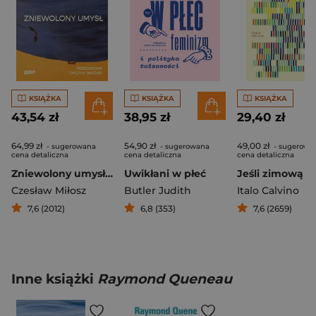
KSIĄŻKA
KSIĄŻKA
KSIĄŻKA
43,54 zł
38,95 zł
29,40 zł
64,99 zł
54,90 zł
49,00 zł
- sugerowana
- sugerowana
- sugerowa
cena detaliczna
cena detaliczna
cena detaliczna
Zniewolony umysł. Przedmowa: Timothy Snyder
Uwikłani w płeć
Czesław Miłosz
Butler Judith
Italo Calvino
7,6 (2012)
6,8 (353)
7,6 (2659)
Inne książki
Raymond Queneau