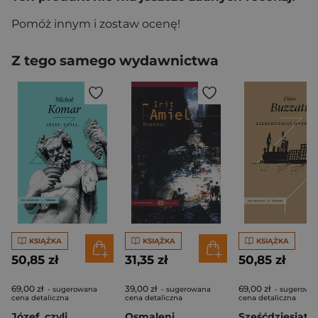
Pomóż innym i zostaw ocenę!
Z tego samego wydawnictwa
KSIĄŻKA
KSIĄŻKA
KSIĄŻKA
50,85 zł
31,35 zł
50,85 zł
69,00 zł
39,00 zł
69,00 zł
- sugerowana
- sugerowana
- sugerowa
cena detaliczna
cena detaliczna
cena detaliczna
Józef, czyli...
Osmaleni