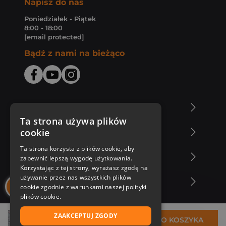
Napisz do nas
Poniedziałek - Piątek
8:00 - 18:00
[email protected]
Bądź z nami na bieżąco
O Księgarni Znak
Ta strona używa plików
cookie
Zakupy u nas
Ta strona korzysta z plików cookie, aby
Nasza oferta
zapewnić lepszą wygodę użytkowania.
Korzystając z tej strony, wyrażasz zgodę na
używanie przez nas wszystkich plików
Nasi autorzy
cookie zgodnie z warunkami naszej polityki
plików cookie.
ZAAKCEPTUJ ZGODY
24,85 zł
DO KOSZYKA