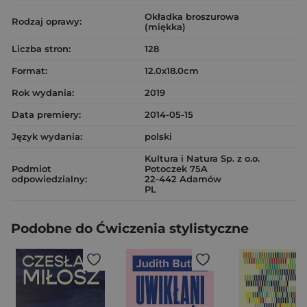
Okładka broszurowa
Rodzaj oprawy:
(miękka)
Liczba stron:
128
Format:
12.0x18.0cm
Rok wydania:
2019
Data premiery:
2014-05-15
Język wydania:
polski
Kultura i Natura Sp. z o.o.
Podmiot
Potoczek 75A
odpowiedzialny:
22-442 Adamów
PL
Podobne do Ćwiczenia stylistyczne