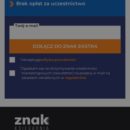
Brak opłat za uczestnictwo
Twój e-mail
DOŁĄCZ DO ZNAK EKSTRA
*
Akceptuję
politykę prywatności
*
Zgadzam się na otrzymywanie wiadomości
marketingowych (newsletter) na podany
e-mail
na
zasadach określonych w
regulaminie
.