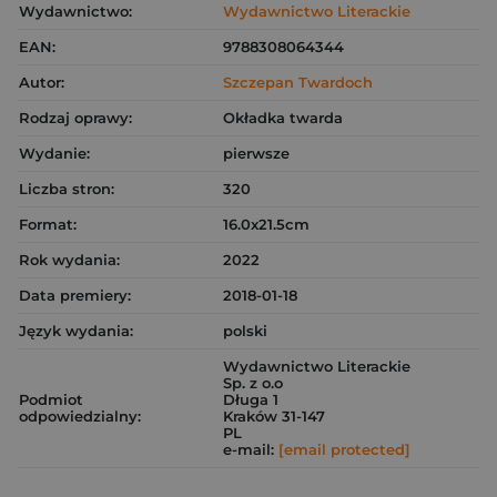
Wydawnictwo:
Wydawnictwo Literackie
EAN:
9788308064344
Autor:
Szczepan Twardoch
Rodzaj oprawy:
Okładka twarda
Wydanie:
pierwsze
Liczba stron:
320
Format:
16.0x21.5cm
Rok wydania:
2022
Data premiery:
2018-01-18
Język wydania:
polski
Wydawnictwo Literackie
Sp. z o.o
Podmiot
Długa 1
odpowiedzialny:
Kraków 31-147
PL
e-mail:
[email protected]