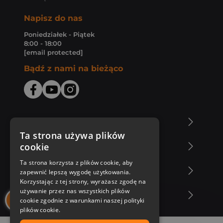
Napisz do nas
Poniedziałek - Piątek
8:00 - 18:00
[email protected]
Bądź z nami na bieżąco
O Księgarni Znak
Ta strona używa plików
cookie
Zakupy u nas
Ta strona korzysta z plików cookie, aby
Nasza oferta
zapewnić lepszą wygodę użytkowania.
Korzystając z tej strony, wyrażasz zgodę na
używanie przez nas wszystkich plików
Nasi autorzy
cookie zgodnie z warunkami naszej polityki
plików cookie.