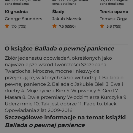
- sugerowana
- sugerowana
- sugerowa
cena detaliczna
cena detaliczna
cena detaliczna
10 grudnia
Ślady
George Saunders
Jakub Małecki
Tomasz Organ
7,0 (705)
7,5 (6550)
5,8 (759)
O książce
Ballada o pewnej panience
Zbiór jedenastu opowiadań, określonych jako
najważniejsze wśród Twórczości Szczepana
Twardocha. Mroczne, mocne i niezwykle
przejmujące, w których skład wchodzą: 1. Ballada o
pewnej panience 2. Ballada o Jakubie Bieli 3. Ewa i
duchy 4. Moje życie z Kim 5. W piwnicy 6. Gerd 7.
Masara 8. Dwie przemiany Włodzimierza Kurczyka 9.
Uderz mnie 10. Tak jest dobrze 11. Fade to: black
Opowiadania z lat 2009-2016.
Szczegółowe informacje na temat książki
Ballada o pewnej panience