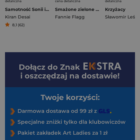
detaliczna
cena detaliczna
detaliczna
Samotność Sonii i Sunny'ego
Smażone zielone pomidory wyd. 2026
Krzyżacy
Kiran Desai
Fannie Flagg
8,1 (62)
Dołącz do
Znak
i oszczędzaj na dostawie!
Twoje korzyści:
Darmowa dostawa od 99 zł z
Specjalne zniżki tylko dla klubowiczów
Pakiet zakładek Art Ladies za 1 zł