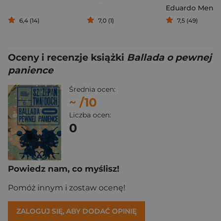
Eduardo Mend
6,4 (14)
7,0 (1)
7,5 (49)
Oceny i recenzje książki
Ballada o pewnej
panience
Średnia ocen:
~
/10
Liczba ocen:
0
Powiedz nam, co myślisz!
Pomóż innym i zostaw ocenę!
ZALOGUJ SIĘ, ABY DODAĆ OPINIĘ