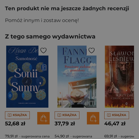
Ten produkt nie ma jeszcze żadnych recenzji
Pomóż innym i zostaw ocenę!
Z tego samego wydawnictwa
KSIĄŻKA
KSIĄŻKA
KSIĄŻKA
52,68 zł
37,79 zł
46,47 zł
79,91 zł
54,90 zł
69,91 zł
- sugerowana cena
- sugerowana
- sugerowan