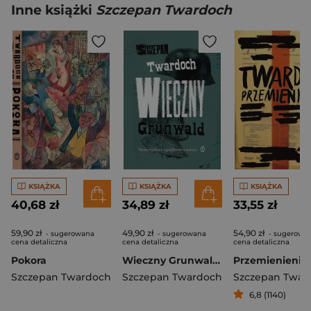
Inne książki
Szczepan Twardoch
KSIĄŻKA
KSIĄŻKA
KSIĄŻKA
40,68 zł
34,89 zł
33,55 zł
59,90 zł
49,90 zł
54,90 zł
- sugerowana
- sugerowana
- sugerowa
cena detaliczna
cena detaliczna
cena detaliczna
Pokora
Wieczny Grunwald wyd. 3
Przemienienie
Szczepan Twardoch
Szczepan Twardoch
Szczepan Twar
6,8 (1140)