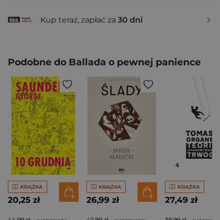
Kup teraz, zapłać za
30 dni
Podobne do Ballada o pewnej panience
KSIĄŻKA
KSIĄŻKA
KSIĄŻKA
20,25 zł
26,99 zł
27,49 zł
44,99 zł
42,99 zł
39,99 zł