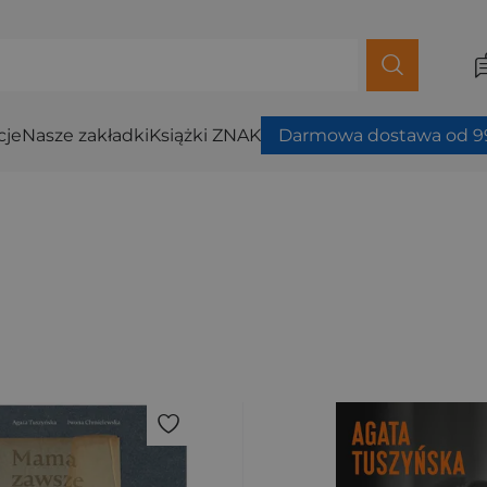
cje
Nasze zakładki
Książki ZNAK
Darmowa dostawa od 99