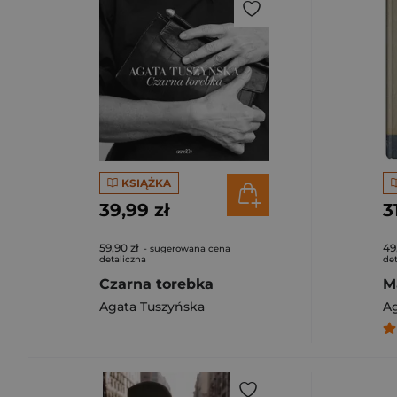
KSIĄŻKA
39,99 zł
3
59,90 zł
49
- sugerowana cena
detaliczna
det
Czarna torebka
M
Agata Tuszyńska
Ag