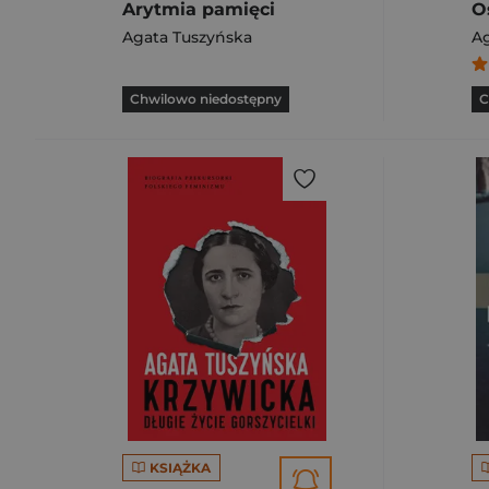
Arytmia pamięci
O
Agata Tuszyńska
Ag
Chwilowo niedostępny
C
KSIĄŻKA