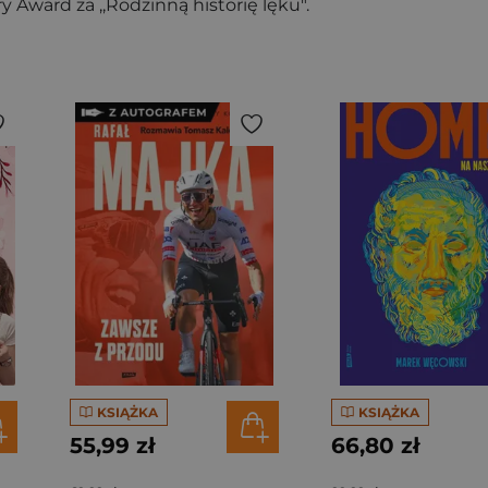
 Award za ,,Rodzinną historię lęku".
KSIĄŻKA
KSIĄŻKA
55,99 zł
66,80 zł