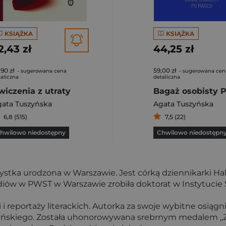
KSIĄŻKA
KSIĄŻKA
2,43 zł
44,25 zł
,90 zł
59,00 zł
- sugerowana cena
- sugerowana cen
aliczna
detaliczna
wiczenia z utraty
ata Tuszyńska
Agata Tuszyńska
6,8 (515)
7,5 (22)
hwilowo niedostępny
Chwilowo niedostępn
ystka urodzona w Warszawie. Jest córką dziennikarki Hali
iów w PWST w Warszawie zrobiła doktorat w Instytucie S
ii i reportaży literackich. Autorka za swoje wybitne osiągn
skiego. Została uhonorowywana srebrnym medalem ,,Zasł