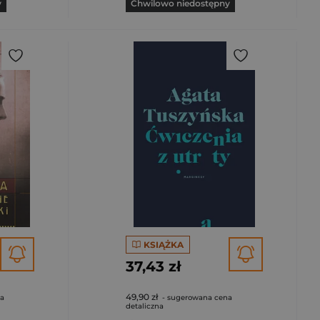
y
Chwilowo niedostępny
KSIĄŻKA
37,43 zł
49,90 zł
na
- sugerowana cena
detaliczna