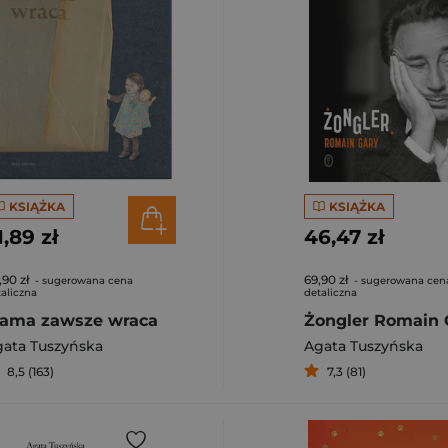
KSIĄŻKA
KSIĄŻKA
1,89 zł
46,47 zł
,90 zł
69,90 zł
- sugerowana cena
- sugerowana cen
aliczna
detaliczna
ama zawsze wraca
Żongler Romain 
ata Tuszyńska
Agata Tuszyńska
8,5 (163)
7,3 (81)