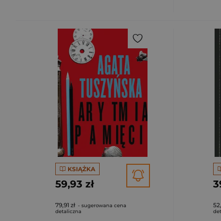
KSIĄŻKA
59,93 zł
3
79,91 zł
52
- sugerowana cena
detaliczna
det