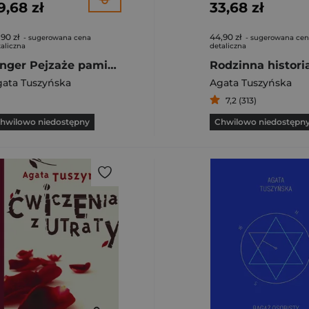
9,68 zł
33,68 zł
,90 zł
44,90 zł
- sugerowana cena
- sugerowana ce
aliczna
detaliczna
Singer Pejzaże pamięci
Rodzinna histori
ata Tuszyńska
Agata Tuszyńska
7,2 (313)
hwilowo niedostępny
Chwilowo niedostępn