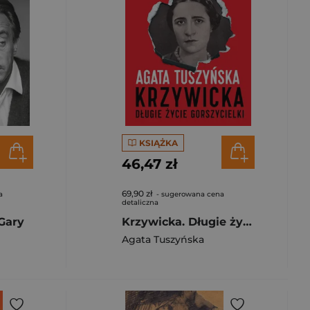
KSIĄŻKA
46,47 zł
69,90 zł
a
- sugerowana cena
detaliczna
Gary
Krzywicka. Długie życie gorszycielki
Agata Tuszyńska