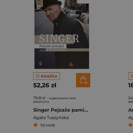
KSIĄŻKA
52,26 zł
1
79,91 zł
24
- sugerowana cena
detaliczna
det
Singer Pejzaże pamięci
A
Agata Tuszyńska
Ag
7,6 (449)