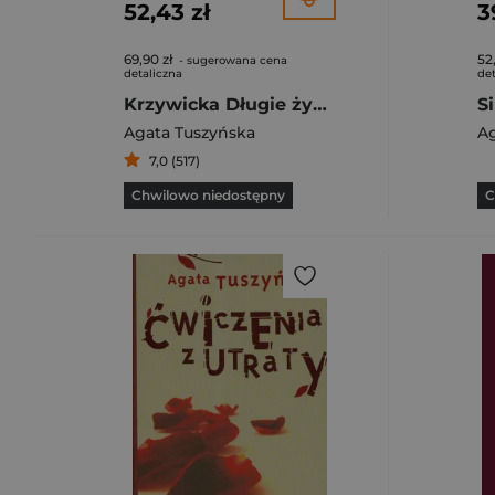
52,43 zł
3
69,90 zł
52
- sugerowana cena
detaliczna
det
Krzywicka Długie życie gorszycielki
Agata Tuszyńska
Ag
7,0 (517)
Chwilowo niedostępny
C