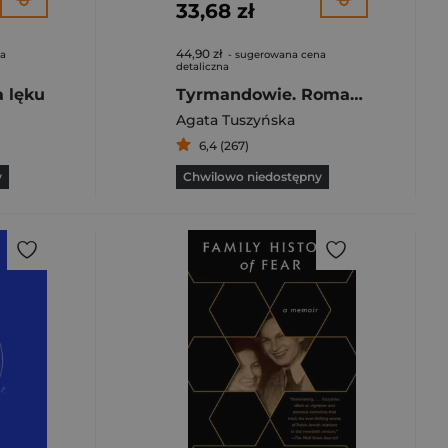
33,68 zł
44,90 zł
na
- sugerowana cena
detaliczna
a lęku
Tyrmandowie. Romans amerykański
Agata Tuszyńska
6,4 (267)
y
Chwilowo niedostępny