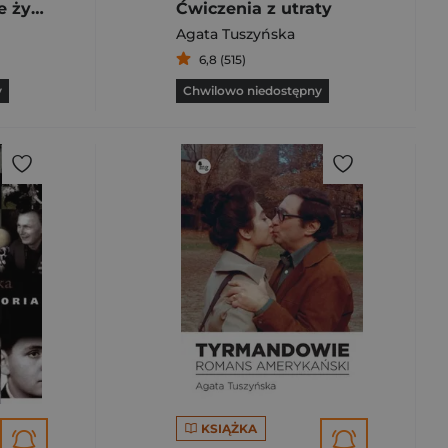
Krzywicka. Długie życie gorszycielki
Ćwiczenia z utraty
Agata Tuszyńska
6,8 (515)
y
Chwilowo niedostępny
KSIĄŻKA