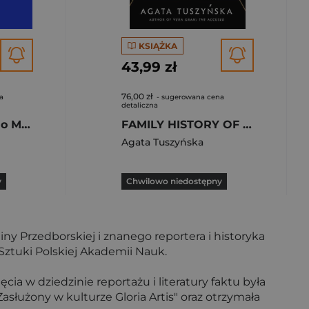
KSIĄŻKA
43,99 zł
76,00 zł
a
- sugerowana cena
detaliczna
Bagaż osobisty Po Marcu
FAMILY HISTORY OF FEAR: A MEMO
Agata Tuszyńska
y
Chwilowo niedostępny
ny Przedborskiej i znanego reportera i historyka
ztuki Polskiej Akademii Nauk.
ięcia w dziedzinie reportażu i literatury faktu była
użony w kulturze Gloria Artis" oraz otrzymała