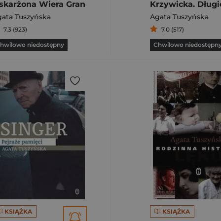
skarżona Wiera Gran
ata Tuszyńska
Agata Tuszyńska
7,3 (923)
7,0 (517)
hwilowo niedostępny
Chwilowo niedostępn
KSIĄŻKA
KSIĄŻKA