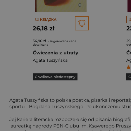
KSIĄŻKA
26,18 zł
2
34,90 zł
29
- sugerowana cena
detaliczna
det
Ćwiczenia z utraty
Ć
Agata Tuszyńska
Ag
Chwilowo niedostępny
C
Agata Tuszyńska to polska poetka, pisarka i reportaż
sportu - Bogdana Tuszyńskiego. Po ukończeniu stud
Jej kariera literacka rozpoczęła się od pisania biograf
laureatką nagrody PEN-Clubu im. Ksawerego Pruszyń