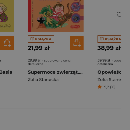
KSIĄŻKA
KSIĄŻKA
21,99 zł
38,99 zł
29,99 zł
59,99 zł
a
- sugerowana cena
- sugerowan
detaliczna
detaliczna
 Basia
Supermoce zwierząt. Basia. Basia i zagadki wszechświata. Tom 4
Zofia Stanecka
Zofia Stanecka
9,2 (16)