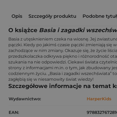
Opis
Szczegóły produktu
Podobne tytuł
O książce
Basia i zagadki wszechświ
Basia z utęsknieniem czeka na wiosnę. Jej zwiastun
pączki. Kiedy po jakimś czasie pączki zmieniają się w 
zachodzące w nim zmiany. Okazuje się, że życie liśc
przedszkolaczka odkrywa piękno i różnorodność otac
szukania na nie odpowiedzi. Ciekawi świata czytelni
strony z informacjami m.in. o tym, jak zbudowany je
codziennym życiu. „Basia i zagadki wszechświata” to
zagłębią się w niesamowity świat wiedzy!
Szczegółowe informacje na temat k
Wydawnictwo:
HarperKids
EAN:
978832767281