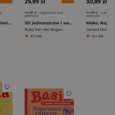
29,99 zł
30,89 zł
44,99 zł
44,99 zł
a
- sugerowana cena
- sugerowa
detaliczna
detaliczna
Dni, tygodnie i miesiące z sową, jeżem i zającem Ł
101 jednorożców i wszystko, co musisz o nich wiedzieć
Ruby Van der Bogen
Gerard Monco
8,7 (48)
8,4 (26)