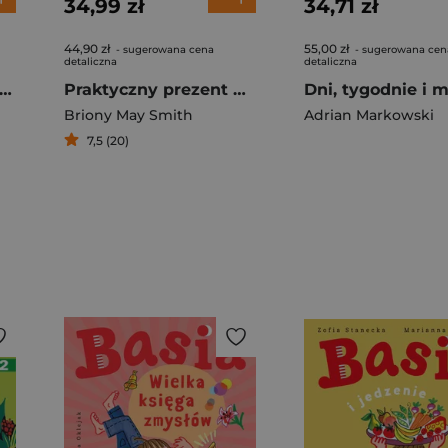
34,99 zł
34,71 zł
44,90 zł
55,00 zł
- sugerowana cena
- sugerowana cen
detaliczna
detaliczna
inka w mysim mieście
Praktyczny prezent dla Bożeny Bażant
Briony May Smith
Adrian Markowski
7,5 (20)