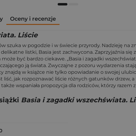
y
Oceny i recenzje
ata. Liście
ów szuka w pogodzie i w świecie przyrody. Nadzieję na z
delikatne listki, Basia jest zachwycona. Zaprzyjaźnia się 
ia może być bardzo ciekawe. „Basia i zagadki wszechświat
zającego ją świata. Zwyczajne z pozoru wydarzenia stają
cy znajdą w książce nie tylko opowiadanie o swojej ulubi
st liść, jak rozpoznawać liście różnych gatunków drzew,
 także wspaniała propozycja dla rodziców, którzy razem z
siążki
Basia i zagadki wszechświata. Li
0