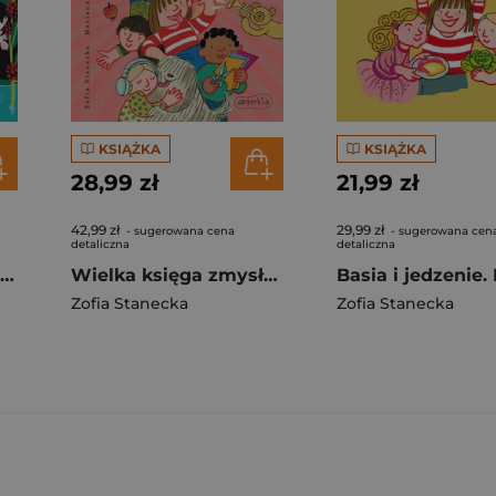
KSIĄŻKA
KSIĄŻKA
28,99 zł
21,99 zł
42,99 zł
29,99 zł
- sugerowana cena
- sugerowana cen
detaliczna
detaliczna
Muminki. Psoty Małej Mi. Czytam sobie. Poziom 2
Wielka księga zmysłów. Basia
Basia i jedzenie.
Zofia Stanecka
Zofia Stanecka