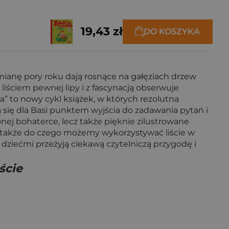
19,43 zł
DO KOSZYKA
mianę pory roku dają rosnące na gałęziach drzew
z liściem pewnej lipy i z fascynacją obserwuje
a” to nowy cykl książek, w których rezolutna
 się dla Basi punktem wyjścia do zadawania pytań i
onej bohaterce, lecz także pięknie zilustrowane
 a także do czego możemy wykorzystywać liście w
 dziećmi przeżyją ciekawą czytelniczą przygodę i
ście