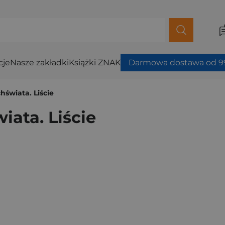
cje
Nasze zakładki
Książki ZNAK
Darmowa dostawa od 99
hświata. Liście
iata. Liście