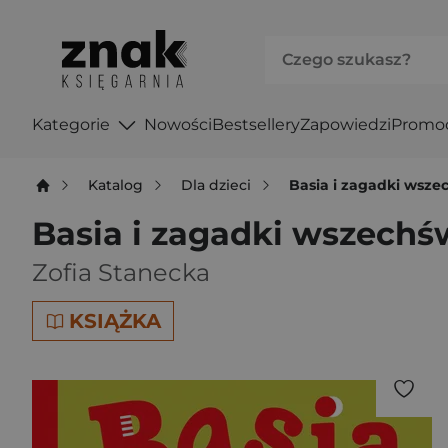
Kategorie
Nowości
Bestsellery
Zapowiedzi
Promo
Katalog
Dla dzieci
Basia i zagadki wszec
Basia i zagadki wszechśw
Zofia Stanecka
KSIĄŻKA