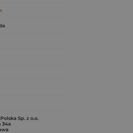
a
da
Polska Sp. z o.o.
 34a
awa