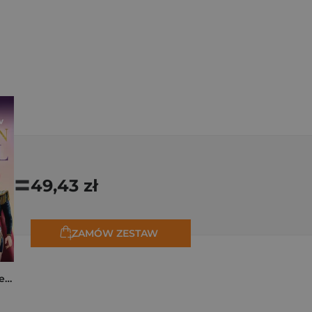
=
49,43 zł
ZAMÓW ZESTAW
K-popowe łowczynie demonów. Mój golden journal. Oficjalny dziennik