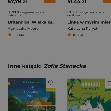
57,79 zł
51,44 zł
99,90 zł
69,90 zł
- sugerowana cena
- sugerowana cena
detaliczna
detaliczna
Britannica. Wielka księga pytań dlaczego
L
Agnieszka Moore
Katarzyna Ryrych
8,4 (16)
8,5 (13)
Inne książki
Zofia Stanecka