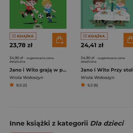
KSIĄŻKA
KSIĄŻKA
23,78 zł
24,41 zł
34,90 zł
34,90 zł
- sugerowana cena
- sugerowana cena
detaliczna
detaliczna
Jano i Wito grają w piłkę
Jano i Wito Przy sto
Wiola Wołoszyn
Wiola Wołoszyn
8,5 (2)
6,2 (6)
Inne książki z kategorii
Dla dzieci