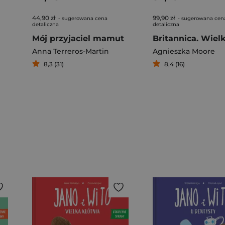
44,90 zł
99,90 zł
- sugerowana cena
- sugerowana cen
detaliczna
detaliczna
Mój przyjaciel mamut
Anna Terreros-Martin
Agnieszka Moore
8,3 (31)
8,4 (16)