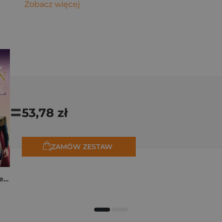
Zobacz więcej
=
53,78 zł
ZAMÓW ZESTAW
K-popowe łowczynie demonów. Mój golden journal. Oficjalny dziennik