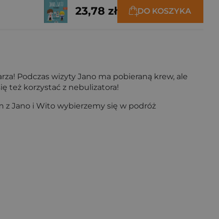
23,78 zł
DO KOSZYKA
karza! Podczas wizyty Jano ma pobieraną krew, ale
 też korzystać z nebulizatora!
m z Jano i Wito wybierzemy się w podróż