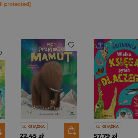
l protected]
KSIĄŻKA
KSIĄŻKA
22,45 zł
57,79 zł