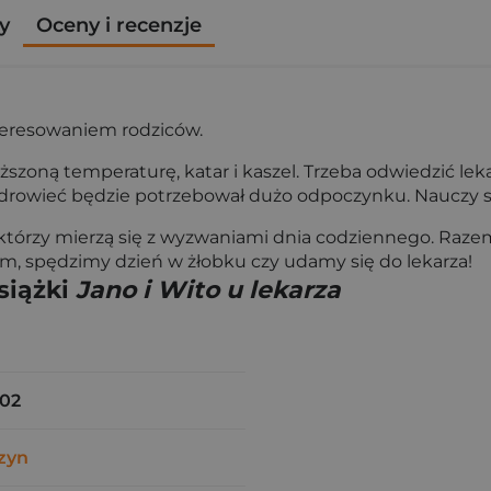
y
Oceny i recenzje
nteresowaniem rodziców.
yższoną temperaturę, katar i kaszel. Trzeba odwiedzić le
zdrowieć będzie potrzebował dużo odpoczynku. Nauczy się
 którzy mierzą się z wyzwaniami dnia codziennego. Raze
 spędzimy dzień w żłobku czy udamy się do lekarza!
siążki
Jano i Wito u lekarza
02
zyn