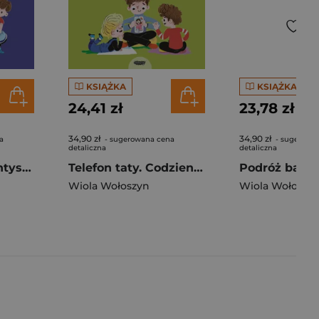
KSIĄŻKA
KSIĄŻKA
24,41 zł
23,78 zł
34,90 zł
34,90 zł
a
- sugerowana cena
- sugerowa
detaliczna
detaliczna
Jano i Wito u dentysty. Codzienne sprawy Jano i Wito
Telefon taty. Codzienne sprawy Jano i Wito. Jano i Wito
Wiola Wołoszyn
Wiola Wołoszy