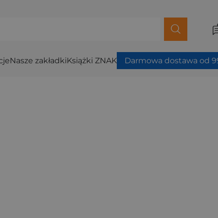
cje
Nasze zakładki
Książki ZNAK
Darmowa dostawa od 99