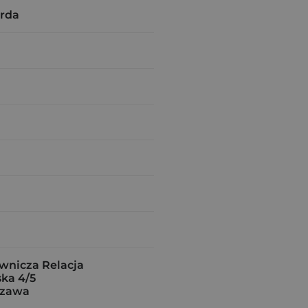
rda
nicza Relacja
ka 4/5
szawa