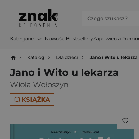
Kategorie
Nowości
Bestsellery
Zapowiedzi
Promo
Katalog
Dla dzieci
Jano i Wito u lekarza
Jano i Wito u lekarza
Wiola Wołoszyn
KSIĄŻKA