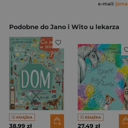
e-mail:
[emai
Podobne do Jano i Wito u lekarza
KSIĄŻKA
KSIĄŻKA
38,99 zł
27,49 zł