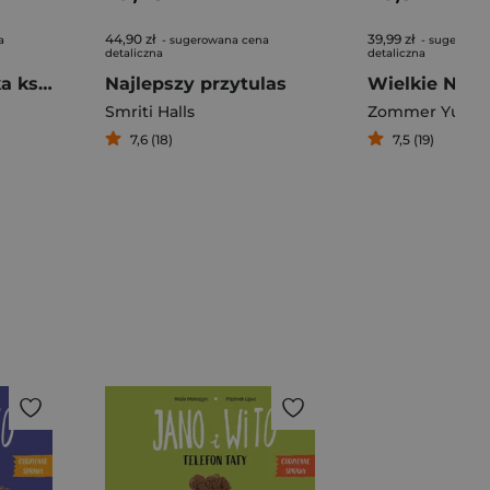
44,90 zł
39,99 zł
a
- sugerowana cena
- sugerowan
detaliczna
detaliczna
Britannica. Wielka księga pytań dlaczego
Najlepszy przytulas
Smriti Halls
Zommer Yuval
7,6 (18)
7,5 (19)