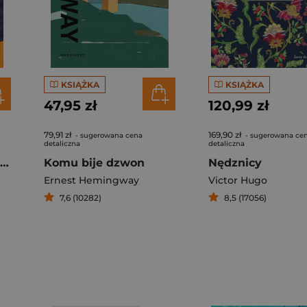
KSIĄŻKA
KSIĄŻKA
47,95 zł
120,99 zł
79,91 zł
169,90 zł
- sugerowana cena
- sugerowana ce
detaliczna
detaliczna
Zniewolony umysł. Przedmowa: Timothy Snyder
Komu bije dzwon
Nędznicy
Ernest Hemingway
Victor Hugo
7,6 (10282)
8,5 (17056)