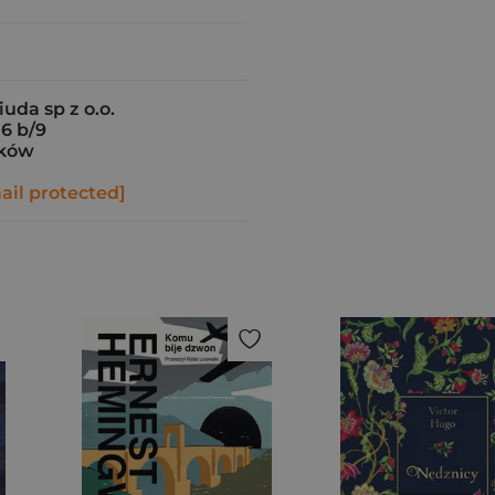
iuda sp z o.o.
16 b/9
aków
ail protected]