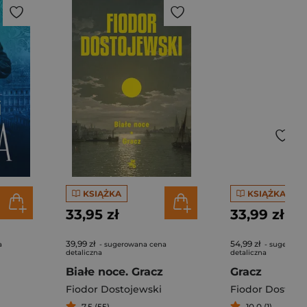
KSIĄŻKA
KSIĄŻKA
33,95 zł
33,99 zł
39,99 zł
54,99 zł
a
- sugerowana cena
- sugerowa
detaliczna
detaliczna
Białe noce. Gracz
Gracz
Fiodor Dostojewski
Fiodor Dostoje
7,5 (55)
10,0 (1)