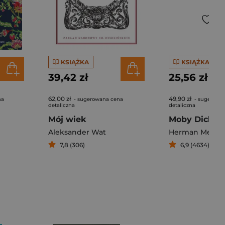
KSIĄŻKA
KSIĄŻKA
39,42 zł
25,56 zł
62,00 zł
49,90 zł
na
- sugerowana cena
- sugerowa
detaliczna
detaliczna
Mój wiek
Moby Dick
Aleksander Wat
Herman Melvill
7,8 (306)
6,9 (4634)