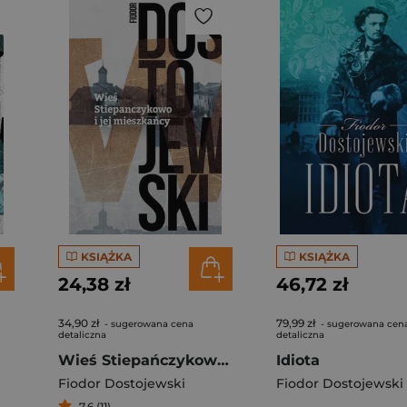
KSIĄŻKA
KSIĄŻKA
24,38 zł
46,72 zł
34,90 zł
79,99 zł
- sugerowana cena
- sugerowana cen
detaliczna
detaliczna
Wieś Stiepańczykowo i jej mieszkańcy
Idiota
Fiodor Dostojewski
Fiodor Dostojewski
7,6 (11)