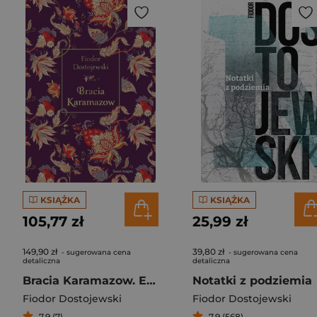
KSIĄŻKA
KSIĄŻKA
105,77 zł
25,99 zł
149,90 zł
39,80 zł
- sugerowana cena
- sugerowana cena
detaliczna
detaliczna
Bracia Karamazow. Edycja elegancka
Notatki z podziemia
Fiodor Dostojewski
Fiodor Dostojewski
7,9 (7)
7,9 (568)