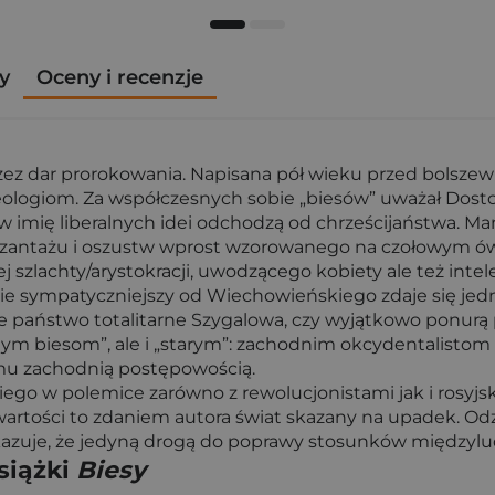
y
Oceny i recenzje
zez dar prorokowania. Napisana pół wieku przed bolsze
giom. Za współczesnych sobie „biesów” uważał Dostojew
 w imię liberalnych idei odchodzą od chrześcijaństwa. Ma
szantażu i oszustw wprost wzorowanego na czołowym ówc
j szlachty/arystokracji, uwodzącego kobiety ale też int
nie sympatyczniejszy od Wiechowieńskiego zdaje się jedn
 państwo totalitarne Szygalowa, czy wyjątkowo ponurą pos
m biesom”, ale i „starym”: zachodnim okcydentalistom
emu zachodnią postępowością.
go w polemice zarówno z rewolucjonistami jak i rosyjski
artości to zdaniem autora świat skazany na upadek. Odz
uje, że jedyną drogą do poprawy stosunków międzyludzki
siążki
Biesy