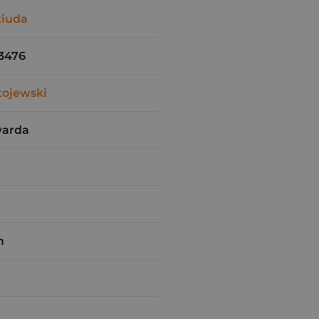
tiuda
3476
tojewski
warda
m