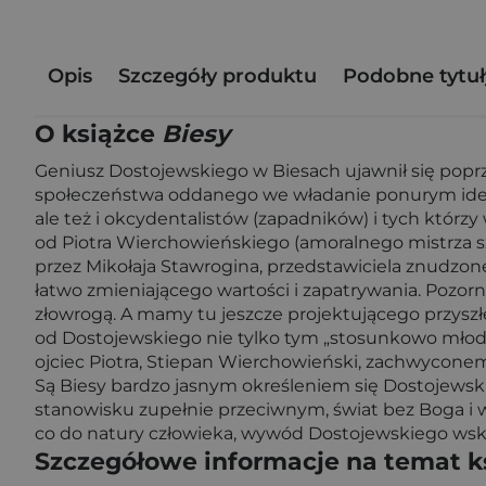
Opis
Szczegóły produktu
Podobne tytuł
O książce
Biesy
Geniusz Dostojewskiego w Biesach ujawnił się popr
społeczeństwa oddanego we władanie ponurym ideolo
ale też i okcydentalistów (zapadników) i tych którzy
od Piotra Wierchowieńskiego (amoralnego mistrza 
przez Mikołaja Stawrogina, przedstawiciela znudzone
łatwo zmieniającego wartości i zapatrywania. Pozor
złowrogą. A mamy tu jeszcze projektującego przyszłe
od Dostojewskiego nie tylko tym „stosunkowo młody
ojciec Piotra, Stiepan Wierchowieński, zachwycon
Są Biesy bardzo jasnym określeniem się Dostojewskie
stanowisku zupełnie przeciwnym, świat bez Boga i w
co do natury człowieka, wywód Dostojewskiego wskaz
Szczegółowe informacje na temat k