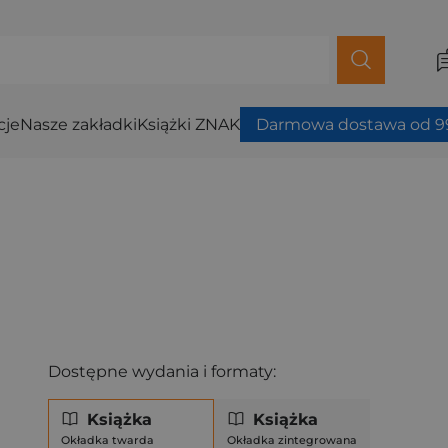
cje
Nasze zakładki
Książki ZNAK
Darmowa dostawa od 99
Dostępne wydania i formaty:
Książka
Książka
Okładka twarda
Okładka zintegrowana