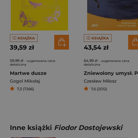
KSIĄŻKA
KSIĄŻKA
39,59 zł
43,54 zł
59,99 zł
64,99 zł
- sugerowana cena
- sugerowana cena
detaliczna
detaliczna
Martwe dusze
Gogol Mikołaj
Czesław Miłosz
7,3 (7266)
7,6 (2012)
Inne książki
Fiodor Dostojewski