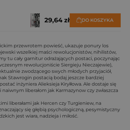
29,64 zł
DO KOSZYKA
wickim przewrotem powieść, ukazuje ponury los
ski wszelkiej maści rewolucjonistów, nihilistów,
my tu cały garnitur odrażających postaci, poczynając
zesnym rewolucjoniście Siergieju Nieczajewie),
elektualnie zwodzącego swych młodych przyjaciół,
ak Stawrogin postacią bodaj jeszcze bardziej
tać inżyniera Alieksieja Kiryłłowa. Ale dostaje się
 i naiwnym liberałom jak Karmazynow czy zwłaszcza
mi liberałami jak Hercen czy Turgieniew, na
naczający się głębią psychologiczną, pesymistyczny
ch jest wiara, nadzieja i miłość.