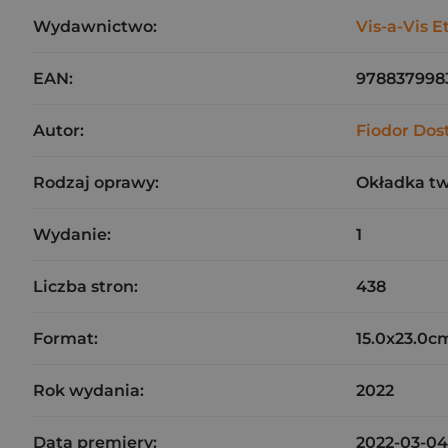
Wydawnictwo:
Vis-a-Vis E
EAN:
978837998
Autor:
Fiodor Dos
Rodzaj oprawy:
Okładka t
Wydanie:
1
Liczba stron:
438
Format:
15.0x23.0c
Rok wydania:
2022
Data premiery:
2022-03-04