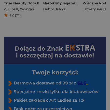
True Beauty. Tom 8
Narodziny legendy. Chłopak, który został piłkarzem. Hammersmith United. Tom 1
null null
,
Yaongyi
Behm Jukka
Lafferty Paula
8,0 (74)
Dołącz do
Znak
i oszczędzaj na dostawie!
Twoje korzyści:
Darmowa dostawa od 99 zł z
Specjalne zniżki tylko dla klubowiczów
Pakiet zakładek Art Ladies za 1 zł
Brak opłat za uczestnictwo