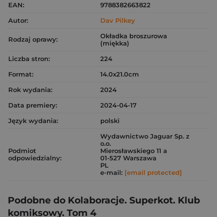
EAN:
9788382663822
Autor:
Dav Pilkey
Okładka broszurowa
Rodzaj oprawy:
(miękka)
Liczba stron:
224
Format:
14.0x21.0cm
Rok wydania:
2024
Data premiery:
2024-04-17
Język wydania:
polski
Wydawnictwo Jaguar Sp. z
o.o.
Podmiot
Mierosławskiego 11 a
odpowiedzialny:
01-527 Warszawa
PL
e-mail:
[email protected]
Podobne do Kolaboracje. Superkot. Klub
komiksowy. Tom 4