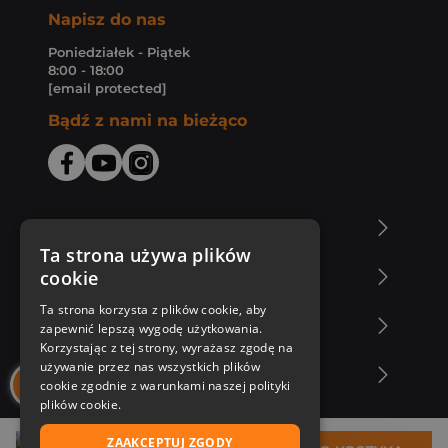
Napisz do nas
Poniedziałek - Piątek
8:00 - 18:00
[email protected]
Bądź z nami na bieżąco
O Księgarni Znak
Ta strona używa plików
cookie
Zakupy u nas
Ta strona korzysta z plików cookie, aby
Nasza oferta
zapewnić lepszą wygodę użytkowania.
Korzystając z tej strony, wyrażasz zgodę na
używanie przez nas wszystkich plików
Nasi autorzy
cookie zgodnie z warunkami naszej polityki
plików cookie.
ZAAKCEPTUJ ZGODY