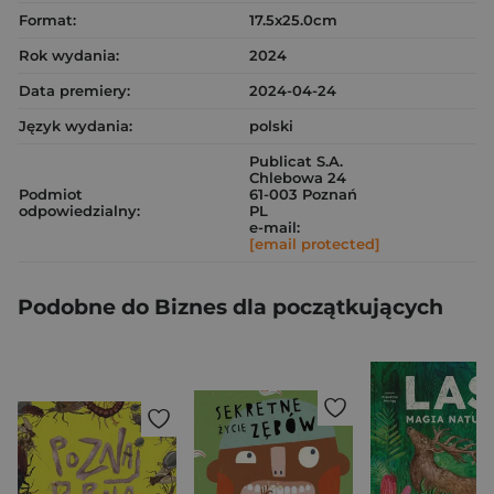
Format:
17.5x25.0cm
Rok wydania:
2024
Data premiery:
2024-04-24
Język wydania:
polski
Publicat S.A.
Chlebowa 24
Podmiot
61-003 Poznań
odpowiedzialny:
PL
e-mail:
[email protected]
Podobne do Biznes dla początkujących