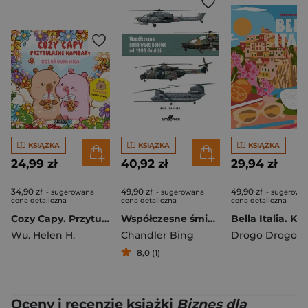
KSIĄŻKA
KSIĄŻKA
KSIĄŻKA
24,99 zł
40,92 zł
29,94 zł
34,90 zł
49,90 zł
49,90 zł
- sugerowana
- sugerowana
- sugerowa
cena detaliczna
cena detaliczna
cena detaliczna
Cozy Capy. Przytulaśne kapibary. Kolorowanka
Współczesne śmigłowce bojowe od 1990 do dziś
Wu. Helen H.
Chandler Bing
Drogo Drogo
8,0 (1)
Oceny i recenzje książki
Biznes dla