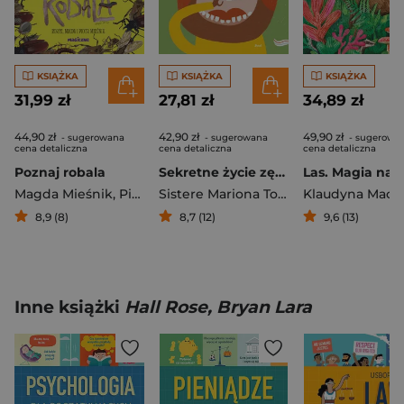
KSIĄŻKA
KSIĄŻKA
KSIĄŻKA
31,99 zł
27,81 zł
34,89 zł
44,90 zł
42,90 zł
49,90 zł
- sugerowana
- sugerowana
- sugerowa
cena detaliczna
cena detaliczna
cena detaliczna
Poznaj robala
Sekretne życie zębów
Las. Magia nat
Magda Mieśnik
,
Piotr Mieśnik
Sistere Mariona Tolosa
Klaudyna Maci
8,9 (8)
8,7 (12)
9,6 (13)
Inne książki
Hall Rose, Bryan Lara