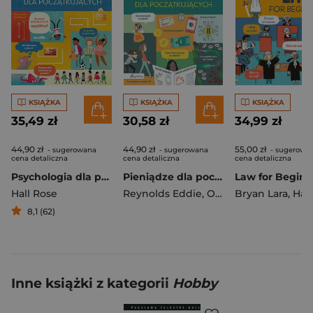
KSIĄŻKA
KSIĄŻKA
KSIĄŻKA
35,49 zł
30,58 zł
34,99 zł
44,90 zł
44,90 zł
55,00 zł
- sugerowana
- sugerowana
- sugerowa
cena detaliczna
cena detaliczna
cena detaliczna
Psychologia dla początkujących
Pieniądze dla początkujących
Hall Rose
Reynolds Eddie
,
Oldham Matthew
Bryan Lara
,
Hall 
,
Br
8,1 (62)
Inne książki z kategorii
Hobby