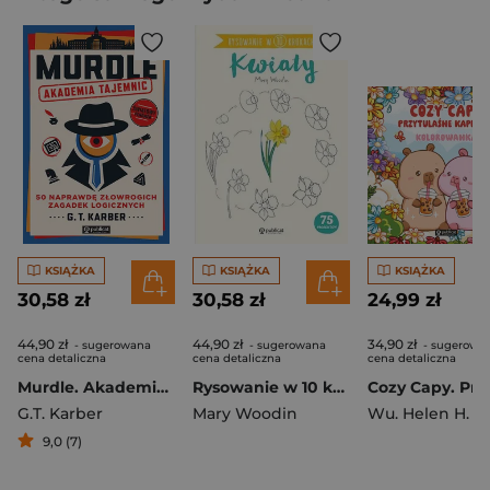
KSIĄŻKA
KSIĄŻKA
KSIĄŻKA
30,58 zł
30,58 zł
24,99 zł
44,90 zł
44,90 zł
34,90 zł
- sugerowana
- sugerowana
- sugerowa
cena detaliczna
cena detaliczna
cena detaliczna
Murdle. Akademia tajemnic
Rysowanie w 10 krokach Kwiaty
G.T. Karber
Mary Woodin
Wu. Helen H.
9,0 (7)