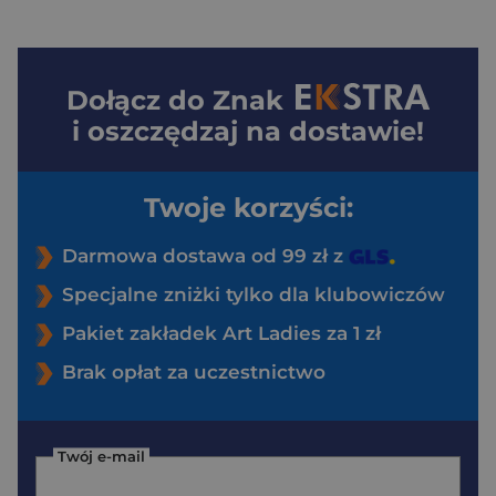
Dołącz do
Znak
i oszczędzaj na dostawie!
Twoje korzyści:
Darmowa dostawa od 99 zł z
Specjalne zniżki tylko dla klubowiczów
Pakiet zakładek Art Ladies za 1 zł
Brak opłat za uczestnictwo
Twój e-mail