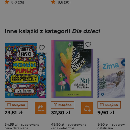
8,0 (26)
8,6 (30)
Inne książki z kategorii
Dla dzieci
KSIĄŻKA
KSIĄŻKA
KSIĄŻKA
23,81 zł
32,30 zł
9,90 zł
34,99 zł
49,90 zł
9,90 zł
- sugerowana
- sugerowana
- sugerowana
cena detaliczna
cena detaliczna
detaliczna