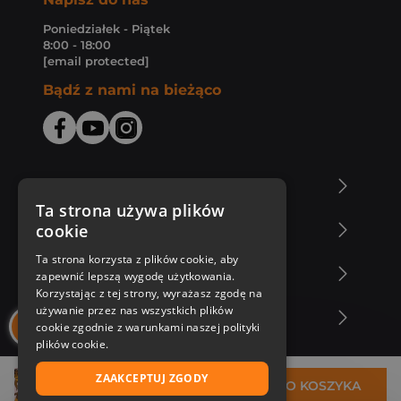
Poniedziałek - Piątek
8:00 - 18:00
[email protected]
Bądź z nami na bieżąco
O Księgarni Znak
Ta strona używa plików
cookie
Zakupy u nas
Ta strona korzysta z plików cookie, aby
Nasza oferta
zapewnić lepszą wygodę użytkowania.
Korzystając z tej strony, wyrażasz zgodę na
używanie przez nas wszystkich plików
Nasi autorzy
cookie zgodnie z warunkami naszej polityki
plików cookie.
ZAAKCEPTUJ ZGODY
30,83 zł
DO KOSZYKA