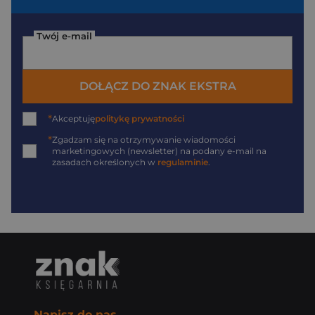
Twój e-mail
DOŁĄCZ DO ZNAK EKSTRA
*
Akceptuję
politykę prywatności
*
Zgadzam się na otrzymywanie wiadomości
marketingowych (newsletter) na podany
e-mail
na
zasadach określonych w
regulaminie
.
Napisz do nas