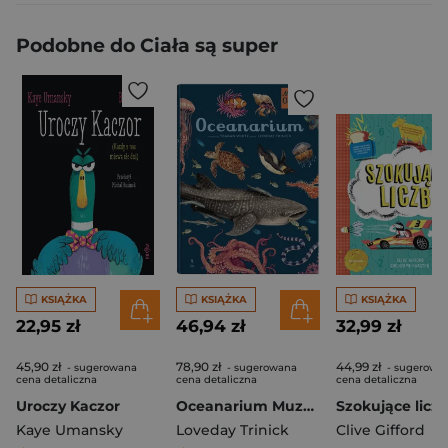
Podobne do Ciała są super
KSIĄŻKA
KSIĄŻKA
KSIĄŻKA
22,95 zł
46,94 zł
32,99 zł
45,90 zł
78,90 zł
44,99 zł
- sugerowana
- sugerowana
- sugerowa
cena detaliczna
cena detaliczna
cena detaliczna
Uroczy Kaczor
Oceanarium Muzeum Oceanu
Szokujące licz
Kaye Umansky
Loveday Trinick
Clive Gifford