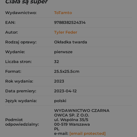
Ciała są super
Wydawnictwo:
ToTamto
EAN:
9788382524314
Autor:
Tyler Feder
Rodzaj oprawy:
Okładka twarda
Wydanie:
pierwsze
Liczba stron:
32
Format:
25.5x25.5cm
Rok wydania:
2023
Data premiery:
2023-04-12
Język wydania:
polski
WYDAWNICTWO CZARNA
OWCA SP. Z O.O.
Podmiot
ul. Wspólna 35/5
odpowiedzialny:
00-519 Warszawa
PL
e-mail:
[email protected]