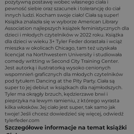
pozytywną postawę wobec własnego ciała i
pewność siebie oraz szacunek i tolerancję do ciał
innych ludzi. Kocham swoje ciało! Ciała są super!
Książka znalazła się w wyborze American Library
Association najlepszych książek feministycznych dla
dzieci i młodych czytelników w 2022 roku. Książka
dla dzieci w wieku 3+ Tyler Feder dorastała i wciąż
mieszka w okolicach Chicago, tam też uzyskała
licencjat na Northwestern University i studiowała
comedy writting w Second City Training Center.
Jest autorką i ilustratorką wysoko cenionych
wspomnień graficznych dla młodych czytelników
pod tytułem Dancing at the Pity Party. Ciała są
super to jej debiut w książkach dla najmłodszych.
Tyler ma okrągły brzuch, kędzierzawe brwi i
pieprzyka na lewym ramieniu, z którego wyrasta
kilka włosków. Jej ciało jest super, tak samo jak
twoje! Jeśli chcesz dowiedzieć się więcej, odwiedź
tylerfeder.com
Szczegółowe informacje na temat książki