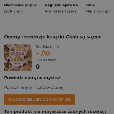
Nieznośne pupile oraz imprezy (Oby…). Tomek Łebski
Najpiękniejsza Para Roku
Zima
Liz Pichon
Agnieszka Tyszka
Maria Konopni
Oceny i recenzje książki
Ciała są super
Średnia ocen:
~
/10
Liczba ocen:
0
Powiedz nam, co myślisz!
Pomóż innym i zostaw ocenę!
ZALOGUJ SIĘ, ABY DODAĆ OPINIĘ
Ten produkt nie ma jeszcze żadnych recenzji