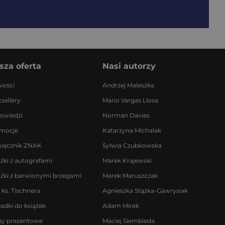
sza oferta
Nasi autorzy
ości
Andrzej Maleszka
sellery
Mario Vargas Llosa
owiedzi
Norman Davies
mocje
Katarzyna Michalak
sięcznik ZNAK
Sylwia Czubkowska
ążki z autografami
Marek Krajewski
ążki z barwionymi brzegami
Marek Maruszczak
 ks. Tischnera
Agnieszka Stążka-Gawrysiak
ładki do książek
Adam Mirek
by prezentowe
Maciej Siembieda