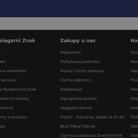
sięgarni Znak
Zakupy u nas
Na
s
Regulamin
Now
akt
Polityka prywatności
Best
acki newsletter
Koszty i formy dostawy
Zap
 serwisu
Formy płatności
Pro
a Wydawnicza Znak
Reklamacje
Mie
ackie Horoskopy
Najczęstsze pytania
Ksi
autorzy
Wygodne zwroty
Ksi
enty w koszyku
PayPo - Kup teraz, zapłać za 30 dni
Rok
log
BLIK Płacę Później
Zak
Darmowa dostawa Znak EKSTRA
Tor