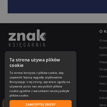
O K
O na
Kont
Liter
Napisz do nas
Ta strona używa plików
Mapa
Poniedziałek - Piątek
cookie
8:00 - 18:00
Grup
[email protected]
Ta strona korzysta z plików cookie, aby
Liter
zapewnić lepszą wygodę użytkowania.
Bądź z nami na bieżąco
Korzystając z tej strony, wyrażasz zgodę na
Nasi 
używanie przez nas wszystkich plików
cookie zgodnie z warunkami naszej polityki
Prez
plików cookie.
Kata
ZAAKCEPTUJ ZGODY
Serie