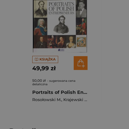
KSIĄŻKA
49,99 zł
50,00 zł
- sugerowana cena
detaliczna
Portraits of Polish Entrepreneurs: From the Middle Ages to 1939
Rosołowski M.
,
Krajewski A.
,
Bińczyk A.