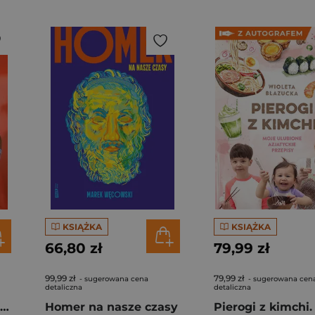
KSIĄŻKA
KSIĄŻKA
66,80 zł
79,99 zł
99,99 zł
79,99 zł
- sugerowana cena
- sugerowana cen
detaliczna
detaliczna
Rafał Majka. Zawsze z przodu. Rozmawia Tomasz Kalemba - książka z autografem
Homer na nasze czasy