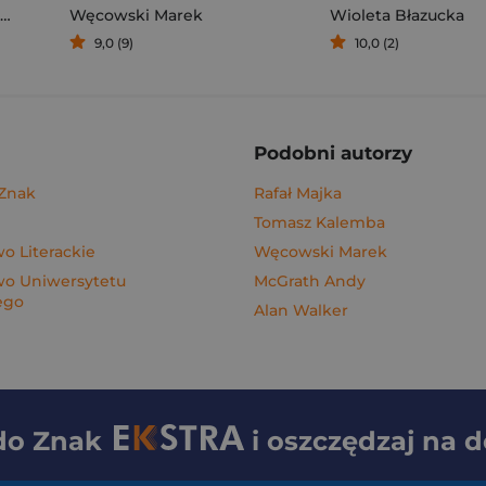
Węcowski Marek
Wioleta Błazucka
9,0 (9)
10,0 (2)
Podobni autorzy
 Znak
Rafał Majka
Tomasz Kalemba
 Literackie
Węcowski Marek
o Uniwersytetu
McGrath Andy
ego
Alan Walker
 do
Znak
i oszczędzaj na 