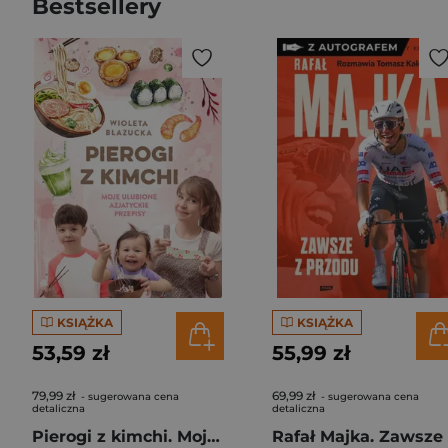
Bestsellery
KSIĄŻKA
KSIĄŻKA
53,59 zł
55,99 zł
79,99 zł
69,99 zł
- sugerowana cena
- sugerowana cena
detaliczna
detaliczna
Pierogi z kimchi. Moje ulubione azjatyckie przepisy