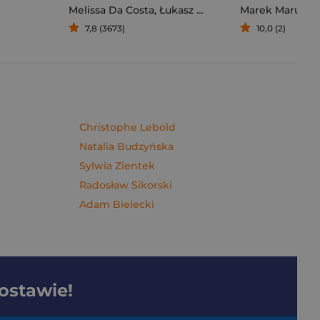
Melissa Da Costa
,
Łukasz Müller
Marek Maruszc
7,8 (3673)
10,0 (2)
Christophe Lebold
Natalia Budzyńska
Sylwia Zientek
Radosław Sikorski
Adam Bielecki
dostawie!