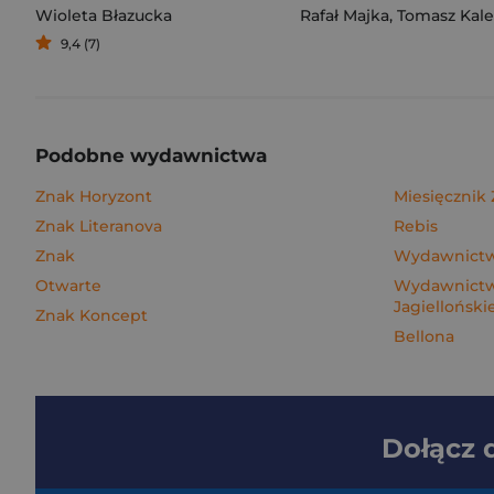
Wioleta Błazucka
Rafał Majka
,
Tomasz Kalemba
9,4 (7)
Podobne wydawnictwa
Znak Horyzont
Miesięcznik
Znak Literanova
Rebis
Znak
Wydawnictwo
Otwarte
Wydawnictw
Jagielloński
Znak Koncept
Bellona
Dołącz