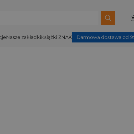
cje
Nasze zakładki
Książki ZNAK
Darmowa dostawa od 99