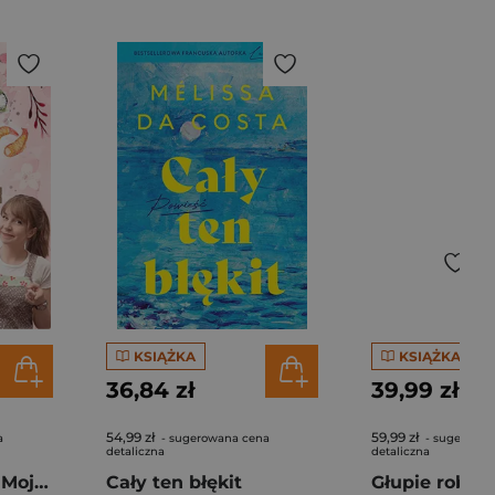
KSIĄŻKA
KSIĄŻKA
36,84 zł
39,99 zł
54,99 zł
59,99 zł
a
- sugerowana cena
- sugerowan
detaliczna
detaliczna
Pierogi z kimchi. Moje ulubione azjatyckie przepisy - książka z autografem
Cały ten błękit