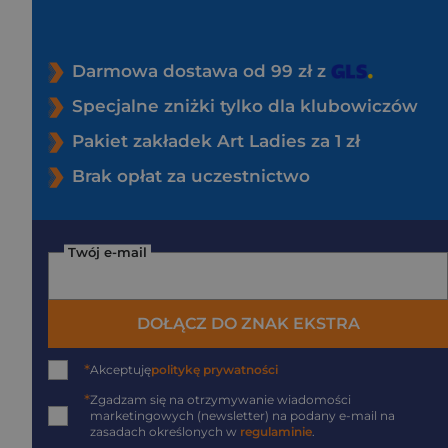
Darmowa dostawa od 99 zł z
Specjalne zniżki tylko dla klubowiczów
Pakiet zakładek Art Ladies za 1 zł
Brak opłat za uczestnictwo
Twój e-mail
DOŁĄCZ DO ZNAK EKSTRA
*
Akceptuję
politykę prywatności
*
Zgadzam się na otrzymywanie wiadomości
marketingowych (newsletter) na podany
e-mail
na
zasadach określonych w
regulaminie
.