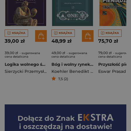
KSIĄŻKA
KSIĄŻKA
KSIĄŻKA
39,00 zł
48,99 zł
75,70 zł
39,00 zł
49,00 zł
79,00 zł
- sugerowana
- sugerowana
- sugerowa
cena detaliczna
cena detaliczna
cena detaliczna
Logika wolnego świata
Bóg i wolny rynek. Religie a ekonomia
Sierzycki Przemysław
Koehler Benedikt opracowanie
Eswar Prasad
7,5 (2)
Dołącz do
Znak
i oszczędzaj na dostawie!