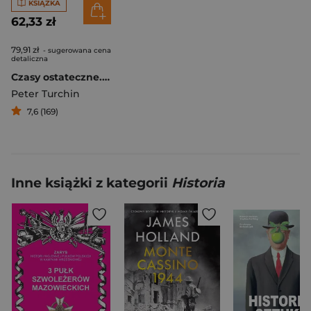
KSIĄŻKA
62,33 zł
79,91 zł
- sugerowana cena
detaliczna
Czasy ostateczne. Elity, kontrelity i ścieżka dezintegracji politycznej
Peter Turchin
7,6 (169)
Inne książki z kategorii
Historia