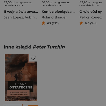
79,00 zł
56,00 zł
89,90 zł
- sugerowana
- sugerowana
- sugerowa
cena detaliczna
cena detaliczna
cena detaliczna
II wojna światowa. Infografiki
Koniec pieniądza papierowego
Jean Lopez
,
Aubin Nicolas
Roland Baader
,
Bernard Vincent
Feliks Koneczn
6,7 (322)
8,0 (341)
Inne książki
Peter Turchin