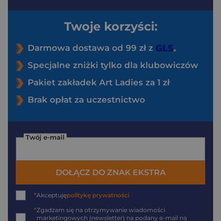
Twoje korzyści:
Darmowa dostawa od 99 zł z
Specjalne zniżki tylko dla klubowiczów
Pakiet zakładek Art Ladies za 1 zł
Brak opłat za uczestnictwo
Twój e-mail
DOŁĄCZ DO ZNAK EKSTRA
*
Akceptuję
politykę prywatności
*
Zgadzam się na otrzymywanie wiadomości
marketingowych (newsletter) na podany
e-mail
na