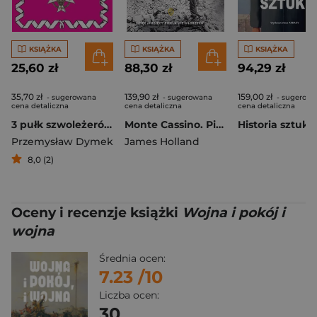
KSIĄŻKA
KSIĄŻKA
KSIĄŻKA
25,60 zł
88,30 zł
94,29 zł
35,70 zł
139,90 zł
159,00 zł
- sugerowana
- sugerowana
- sugerow
cena detaliczna
cena detaliczna
cena detaliczna
3 pułk szwoleżerów mazowieckich im. Jana Kozietulskiego
Monte Cassino. Pięć miesięcy piekła we Włoszech
Historia sztuki
Przemysław Dymek
James Holland
8,0 (2)
Oceny i recenzje książki
Wojna i pokój i
wojna
Średnia ocen:
7.23
/10
Liczba ocen:
30