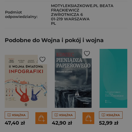
MOTYLEKSIAZKOWE.PL BEATA
FRĄCKIEWICZ
Podmiot
ZWROTNICZA 6
odpowiedzialny:
01-219 WARSZAWA
PL
Podobne do Wojna i pokój i wojna
KSIĄŻKA
KSIĄŻKA
KSIĄŻKA
47,40 zł
42,90 zł
52,99 zł