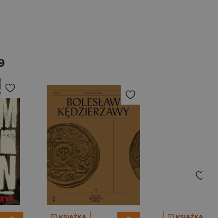
9
KSIĄŻKA
KSIĄŻKA