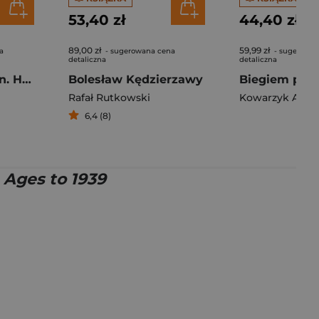
53,40 zł
44,40 zł
89,00 zł
59,99 zł
a
- sugerowana cena
- sugerowan
detaliczna
detaliczna
System of a Down. Hipnotyczny krzyk wyd. 2
Bolesław Kędzierzawy
Rafał Rutkowski
Kowarzyk Adri
6,4 (8)
 Ages to 1939