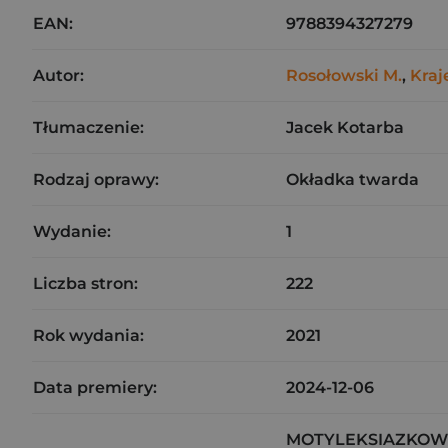
EAN:
9788394327279
Autor:
Rosołowski M.
,
Kraj
Tłumaczenie:
Jacek Kotarba
Rodzaj oprawy:
Okładka twarda
Wydanie:
1
Liczba stron:
222
Rok wydania:
2021
Data premiery:
2024-12-06
MOTYLEKSIAZKOWE