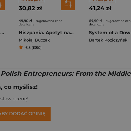
30,82 zł
41,24 zł
49,90 zł
64,90 zł
- sugerowana cena
- sugerowana cen
detaliczna
detaliczna
Albania. W szponach czarnego orła
Hiszpania. Apetyt na słońce
Mikołaj Buczak
Bartek Koziczyński
6,8 (1350)
f Polish Entrepreneurs: From the Middle
 co myślisz!
ostaw ocenę!
 ABY DODAĆ OPINIĘ