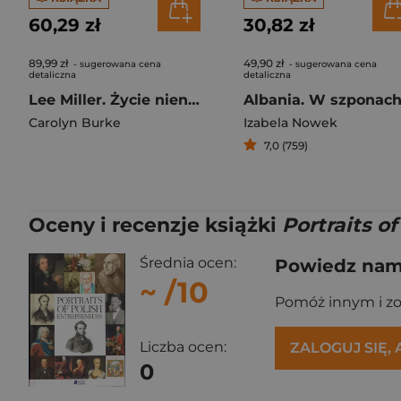
60,29 zł
30,82 zł
89,99 zł
49,90 zł
- sugerowana cena
- sugerowana cena
detaliczna
detaliczna
Lee Miller. Życie nienasycone
Carolyn Burke
Izabela Nowek
7,0 (759)
Oceny i recenzje książki
Portraits o
Średnia ocen:
Powiedz nam,
~
/10
Pomóż innym i z
Liczba ocen:
ZALOGUJ SIĘ,
0