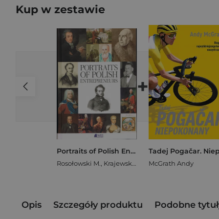
Kup w zestawie
+
Portraits of Polish Entrepreneurs: From the Middle Ages to 1939
Rosołowski M.
,
Krajewski A.
,
Bińczyk A.
McGrath Andy
Opis
Szczegóły produktu
Podobne tytuł