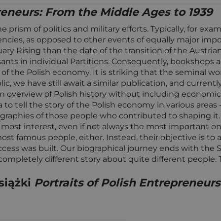
preneurs: From the Middle Ages to 1939
prism of politics and military efforts. Typically, for exam
cies, as opposed to other events of equally major impor
ary Rising than the date of the transition of the Austr
nts in individual Partitions. Consequently, bookshops are
f the Polish economy. It is striking that the seminal wo
ic, we have still await a similar publication, and curren
an overview of Polish history without including economic 
 to tell the story of the Polish economy in various are
iographies of those people who contributed to shaping i
most interest, even if not always the most important ones.
most famous people, either. Instead, their objective is t
uccess was built. Our biographical journey ends with th
 a completely different story about quite different peop
siążki
Portraits of Polish Entrepreneur