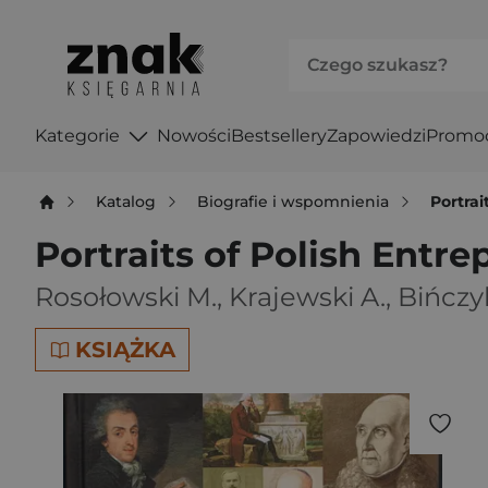
Kategorie
Nowości
Bestsellery
Zapowiedzi
Promo
Katalog
Biografie i wspomnienia
Portrai
Portraits of Polish Entr
Rosołowski M.
,
Krajewski A.
,
Bińczy
KSIĄŻKA