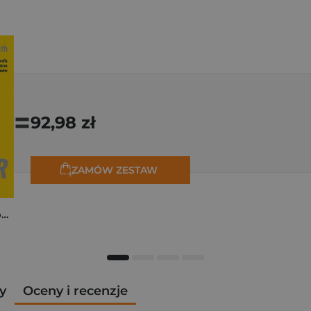
=
92,98 zł
ZAMÓW ZESTAW
Tadej Pogačar. Niepokonany
y
Oceny i recenzje