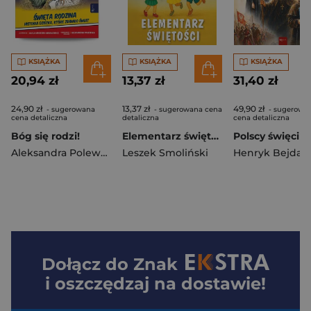
KSIĄŻKA
KSIĄŻKA
KSIĄŻKA
20,94 zł
13,37 zł
31,40 zł
24,90 zł
13,37 zł
49,90 zł
- sugerowana
- sugerowana cena
- sugerowa
cena detaliczna
detaliczna
cena detaliczna
Bóg się rodzi!
Elementarz świętości
Polscy święci
Aleksandra Polewska
Leszek Smoliński
Henryk Bejda
Dołącz do
Znak
i oszczędzaj na dostawie!