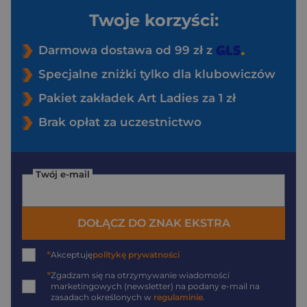
Twoje korzyści:
Darmowa dostawa od 99 zł z
Specjalne zniżki tylko dla klubowiczów
Pakiet zakładek Art Ladies za 1 zł
Brak opłat za uczestnictwo
Twój e-mail
DOŁĄCZ DO ZNAK EKSTRA
*
Akceptuję
politykę prywatności
*
Zgadzam się na otrzymywanie wiadomości
marketingowych (newsletter) na podany
e-mail
na
zasadach określonych w
regulaminie
.