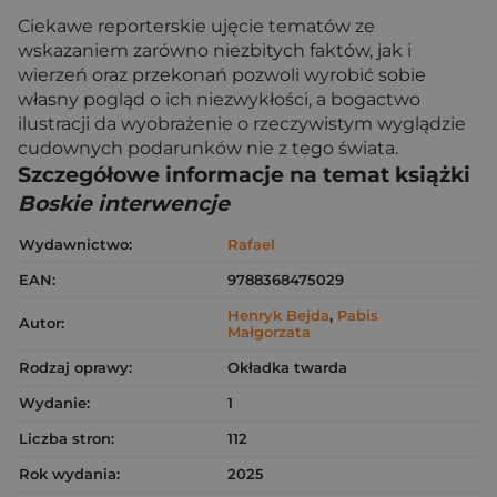
Ciekawe reporterskie ujęcie tematów ze
wskazaniem zarówno niezbitych faktów, jak i
wierzeń oraz przekonań pozwoli wyrobić sobie
własny pogląd o ich niezwykłości, a bogactwo
ilustracji da wyobrażenie o rzeczywistym wyglądzie
cudownych podarunków nie z tego świata.
Szczegółowe informacje na temat książki
Boskie interwencje
Wydawnictwo:
Rafael
EAN:
9788368475029
Henryk Bejda
,
Pabis
Autor:
Małgorzata
Rodzaj oprawy:
Okładka twarda
Wydanie:
1
Liczba stron:
112
Rok wydania:
2025