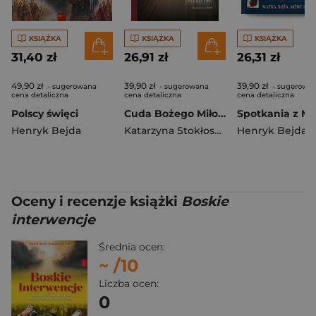
KSIĄŻKA
KSIĄŻKA
KSIĄŻKA
31,40 zł
26,91 zł
26,31 zł
49,90 zł
39,90 zł
39,90 zł
- sugerowana
- sugerowana
- sugerowa
cena detaliczna
cena detaliczna
cena detaliczna
Polscy święci
Cuda Bożego Miłosierdzia
Henryk Bejda
Katarzyna Stokłosa
,
Pabis Małgorzata
Henryk Bejda
Oceny i recenzje książki
Boskie
interwencje
Średnia ocen:
~
/10
Liczba ocen:
0