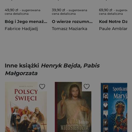
49,90 zł
39,90 zł
69,90 zł
- sugerowana
- sugerowana
- sugerowa
cena detaliczna
cena detaliczna
cena detaliczna
Bóg i Jego menażeria. Summa zooteologiczna
O wierze rozumnej św. Tomasza z Akwinu w 800. rocznicę jego urodzin
Kod Notre Da
Fabrice Hadjadj
Tomasz Maziarka
Paule Amblard
Inne książki
Henryk Bejda, Pabis
Małgorzata