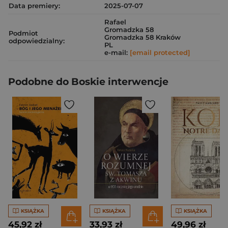
Data premiery:
2025-07-07
Rafael
Gromadzka 58
Podmiot
Gromadzka 58 Kraków
odpowiedzialny:
PL
e-mail:
[email protected]
Podobne do Boskie interwencje
KSIĄŻKA
KSIĄŻKA
KSIĄŻKA
45,92 zł
33,93 zł
49,96 zł