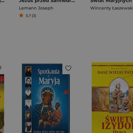
Pokonać śmierć. Ksiądz Dolindo Ruotolo o życiu wiecznym
Jezus przed Sanhedrynem
Lemann Joseph
Wincenty Łaszewsk
5,7 (3)