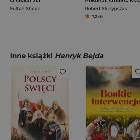
O siłach zła
Fulton Sheen
Robert Skrzypczak
7,2 (6)
Inne książki
Henryk Bejda