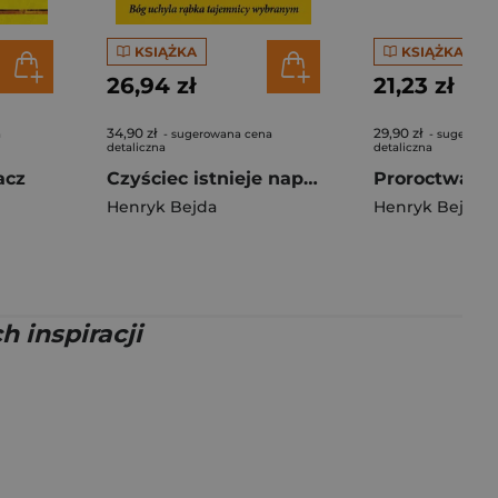
KSIĄŻKA
KSIĄŻKA
26,94 zł
21,23 zł
34,90 zł
29,90 zł
a
- sugerowana cena
- sugerowa
detaliczna
detaliczna
acz
Czyściec istnieje naprawdę
Henryk Bejda
Henryk Bejda
h inspiracji