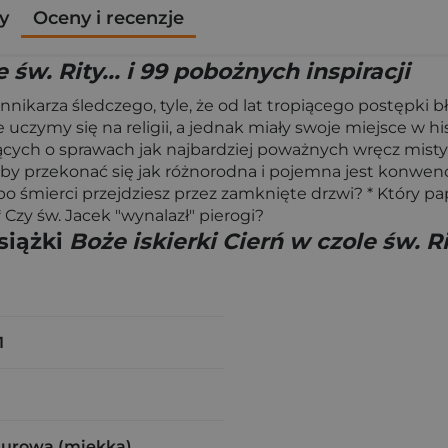
y
Oceny i recenzje
 św. Rity... i 99 pobożnych inspiracji
nnikarza śledczego, tyle, że od lat tropiącego postępki 
zymy się na religii, a jednak miały swoje miejsce w hist
ących o sprawach jak najbardziej poważnych wręcz misty
 by przekonać się jak różnorodna i pojemna jest konwencj
 po śmierci przejdziesz przez zamknięte drzwi? * Który papi
Czy św. Jacek "wynalazł" pierogi?
siążki
Boże iskierki Cierń w czole św. Ri
1
zurowa (miękka)