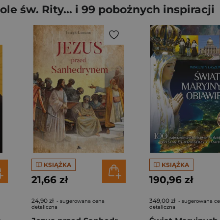
e św. Rity... i 99 pobożnych inspiracji
KSIĄŻKA
KSIĄŻKA
21,66 zł
190,96 zł
24,90 zł
349,00 zł
- sugerowana cena
- sugerowana c
detaliczna
detaliczna