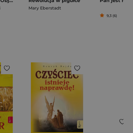
Świat Maryjnych Objawień wyd. 2026
Rewolucja w pigułce
i
Mary Eberstadt
9,3 (6)