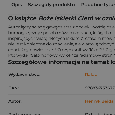
Opis
Szczegóły produktu
Podobne tytuł
O książce
Boże iskierki Cierń w czole
Autor łączy swadę gawędziarza z dociekliwością dzie
humorystyczny sposób mówi o rzeczach, których nie uc
inspirujących wiarę "Bożych iskierek", czasem mówi
nie jest konieczna do zbawienia, ale warto ją zdobyć
chociażby dowiesz się: * O czym śnił św. Józef? * Czy
Kto wydał "Salomonowy wyrok" za "adamowy strój" * 
Szczegółowe informacje na temat k
Wydawnictwo:
Rafael
EAN:
978836733632
Autor:
Henryk Bejda
Rodzaj oprawy:
Okładka bros