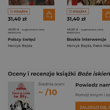
KSIĄŻKA
KSIĄŻKA
31,40 zł
31,40 zł
49,90 zł
49,90 zł
- sugerowana cena
- sugerowana cena
detaliczna
detaliczna
Polscy święci
Boskie interwencje
Henryk Bejda
Henryk Bejda
,
Pabis Małgorzata
Oceny i recenzje książki
Boże iskierk
Średnia ocen:
Powiedz nam,
~
/10
Pomóż innym i z
ZALOGUJ SIĘ,