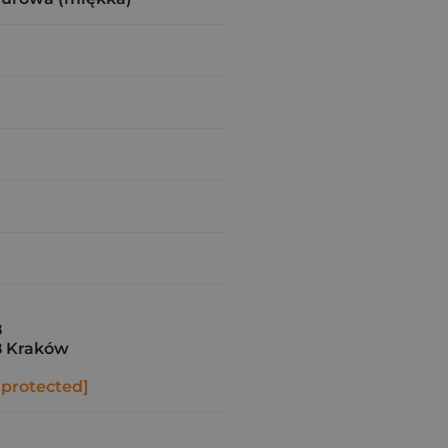
8
8 Kraków
 protected]