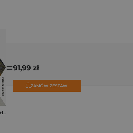
=
91,99 zł
ZAMÓW ZESTAW
Tam, dokąd ciągną tłumy. Historia świętych miejsc