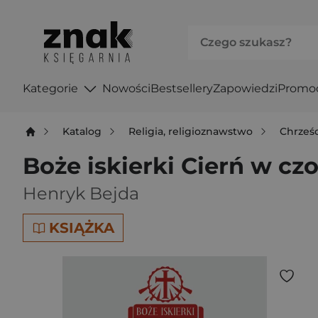
Kategorie
Nowości
Bestsellery
Zapowiedzi
Promo
Katalog
Religia, religioznawstwo
Chrześ
Boże iskierki Cierń w czol
Henryk Bejda
KSIĄŻKA