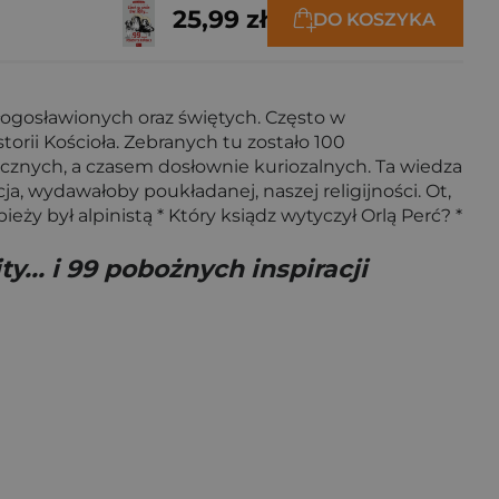
25,99 zł
DO KOSZYKA
błogosławionych oraz świętych. Często w
orii Kościoła. Zebranych tu zostało 100
cznych, a czasem dosłownie kuriozalnych. Ta wiedza
a, wydawałoby poukładanej, naszej religijności. Ot,
eży był alpinistą * Który ksiądz wytyczył Orlą Perć? *
ty... i 99 pobożnych inspiracji