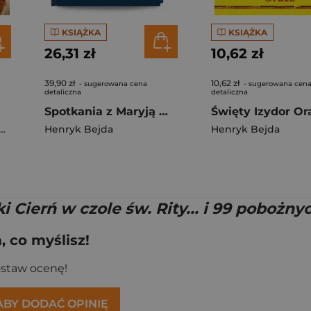
KSIĄŻKA
KSIĄŻKA
26,31 zł
10,62 zł
39,90 zł
10,62 zł
- sugerowana cena
- sugerowana cen
detaliczna
detaliczna
Spotkania z Maryją Matka Boża mówi do nas
Święty Izydor Or
Henryk Bejda
Henryk Bejda
i Cierń w czole św. Rity... i 99 pobożnyc
 co myślisz!
ostaw ocenę!
 ABY DODAĆ OPINIĘ