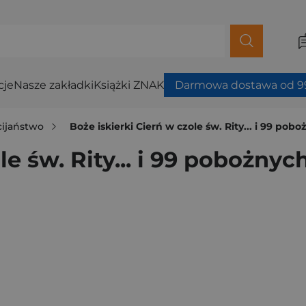
cje
Nasze zakładki
Książki ZNAK
Darmowa dostawa od 99
cijaństwo
Boże iskierki Cierń w czole św. Rity... i 99 pobo
e św. Rity... i 99 pobożnych