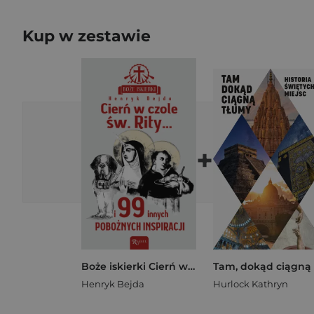
Kup w zestawie
+
Boże iskierki Cierń w czole św. Rity... i 99 pobożnych inspiracji
Henryk Bejda
Hurlock Kathryn