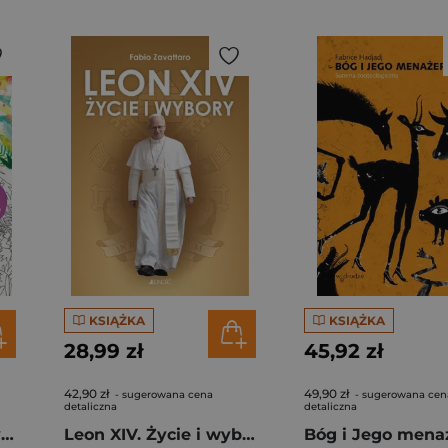
KSIĄŻKA
KSIĄŻKA
28,99 zł
45,92 zł
42,90 zł
49,90 zł
- sugerowana cena
- sugerowana cen
detaliczna
detaliczna
Ogród, zasłona i krzyż. Książeczka z zabawami i kolorowanka
Leon XIV. Życie i wybory