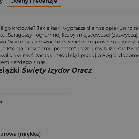
y
Oceny i recenzje
ili go królowie? Jakie łaski wyprasza dla nas opiekun r
 Saragossy i ogromnej liczby miejscowości (zazwyczaj 
a. Warto naśladować tego świętego i prosić o jego wst
e, a kto go prosi, temu pomoże”. Poznajmy bliżej św. Izyd
ł on w myśl zasady: „Módl się i pracuj, a Bóg ci dopomoż
tem każdego z nas.
siążki
Święty Izydor Oracz
4
zurowa (miękka)