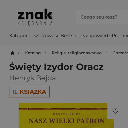
Kategorie
Nowości
Bestsellery
Zapowiedzi
Promo
Katalog
Religia, religioznawstwo
Chrześ
Święty Izydor Oracz
Henryk Bejda
KSIĄŻKA