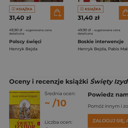
KSIĄŻKA
KSIĄŻKA
31,40 zł
31,40 zł
49,90 zł
49,90 zł
- sugerowana cena
- sugerowana cena
detaliczna
detaliczna
Polscy święci
Boskie interwencje
Henryk Bejda
Henryk Bejda
,
Pabis Małgorzata
Oceny i recenzje książki
Święty Izyd
Średnia ocen:
Powiedz nam,
~
/10
Pomóż innym i z
ZALOGUJ SIĘ,
Liczba ocen: