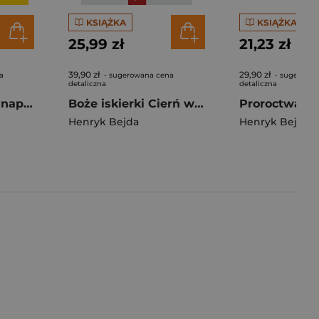
KSIĄŻKA
KSIĄŻKA
25,99 zł
21,23 zł
39,90 zł
29,90 zł
a
- sugerowana cena
- sugerowa
detaliczna
detaliczna
Czyściec istnieje naprawdę
Boże iskierki Cierń w czole św. Rity... i 99 pobożnych inspiracji
Henryk Bejda
Henryk Bejda