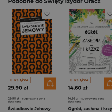
Podobne do Święty Izydor Oracz
KSIĄŻKA
KSIĄŻKA
29,90 zł
14,60 zł
29,90 zł
14,99 zł
- sugerowana cena
- sugerowana cena
detaliczna
detaliczna
Świadkowie Jehowy