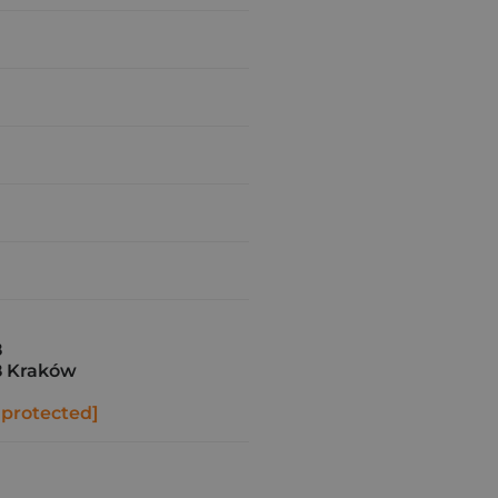
8
8 Kraków
 protected]