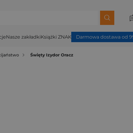
cje
Nasze zakładki
Książki ZNAK
Darmowa dostawa od 99
cijaństwo
Święty Izydor Oracz