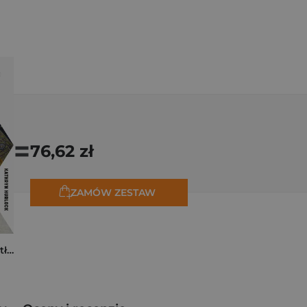
=
76,62 zł
ZAMÓW ZESTAW
Tam, dokąd ciągną tłumy. Historia świętych miejsc