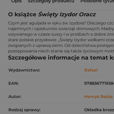
Opis
Szczegóły produktu
Podobne tytuł
O książce
Święty Izydor Oracz
Czym jest aguijada w ręku św. Izydora? Dlaczego czc
najemnych i opiekunów zwierząt domowych; Madrytu,
wzywanego w czasie suszy i w prośbach o dobre żniw
stare polskie przysłowie: „Święty Izydor wołkami orz
związanych z uprawą ziemi. Od dzieciństwa postępowa
postępowania niech stanie się także życiowym mot
Szczegółowe informacje na temat k
Wydawnictwo:
Rafael
EAN:
978836771938
Autor:
Henryk Bejda
Rodzaj oprawy:
Okładka bros