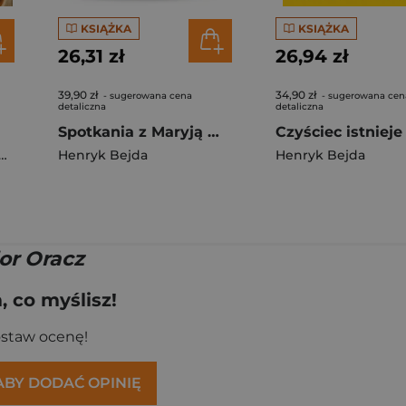
KSIĄŻKA
KSIĄŻKA
26,31 zł
26,94 zł
39,90 zł
34,90 zł
- sugerowana cena
- sugerowana cen
detaliczna
detaliczna
Spotkania z Maryją Matka Boża mówi do nas
Henryk Bejda
Henryk Bejda
or Oracz
 co myślisz!
ostaw ocenę!
 ABY DODAĆ OPINIĘ