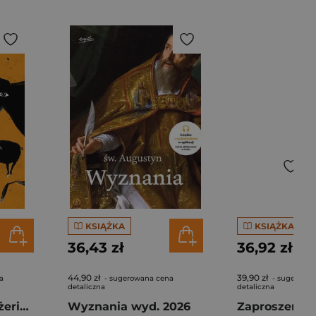
KSIĄŻKA
KSIĄŻKA
36,43 zł
36,92 zł
44,90 zł
39,90 zł
a
- sugerowana cena
- sugerowa
detaliczna
detaliczna
Bóg i Jego menażeria. Summa zooteologiczna
Wyznania wyd. 2026