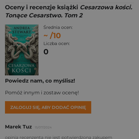
Oceny i recenzje książki
Cesarzowa kości.
Tonące Cesarstwo. Tom 2
Średnia ocen:
~
/10
Liczba ocen:
0
Powiedz nam, co myślisz!
Pomóż innym i zostaw ocenę!
ZALOGUJ SIĘ, ABY DODAĆ OPINIĘ
Marek Tuz
15/07/2024
opinia recenzenta nie jest potwierdzona zakupem