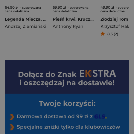
64,90 zł
69,90 zł
49,90 zł
- sugerowana
- sugerowana
- sugerowa
cena detaliczna
cena detaliczna
cena detaliczna
Legenda Miecza. Ona. Virion. Tom 2
Pieśń krwi. Kruczy Cień. Tom 1
Złodziej Tom 1
Andrzej Ziemiański
Anthony Ryan
Krzysztof Hala
8,5 (2)
Dołącz do
Znak
i oszczędzaj na dostawie!
Twoje korzyści:
Darmowa dostawa od 99 zł z
Specjalne zniżki tylko dla klubowiczów