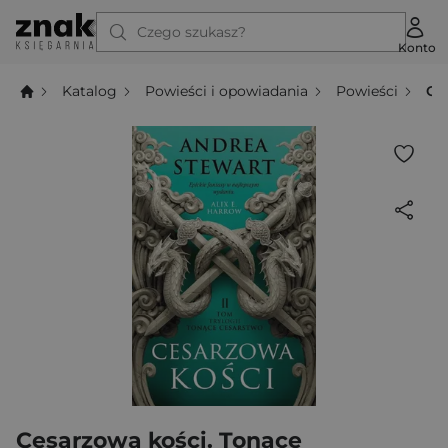
Czego szukasz?
Konto
Katalog
Powieści i opowiadania
Powieści
Ce
Cesarzowa kości. Tonące