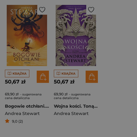
KSIĄŻKA
KSIĄŻKA
50,67 zł
50,67 zł
69,90 zł
69,90 zł
- sugerowana
- sugerowana
cena detaliczna
cena detaliczna
Bogowie otchłani. Puste przymierze. Tom 1
Wojna kości. Tonące Cesarstwo. Tom 3
Andrea Stewart
Andrea Stewart
9,0 (2)