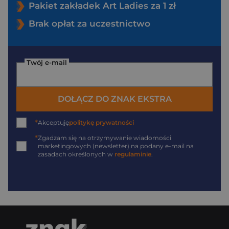
Pakiet zakładek Art Ladies za 1 zł
Brak opłat za uczestnictwo
Twój e-mail
DOŁĄCZ DO ZNAK EKSTRA
*
Akceptuję
politykę prywatności
*
Zgadzam się na otrzymywanie wiadomości
marketingowych (newsletter) na podany
e-mail
na
zasadach określonych w
regulaminie
.