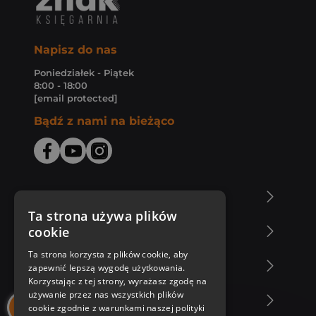
Napisz do nas
Poniedziałek - Piątek
8:00 - 18:00
[email protected]
Bądź z nami na bieżąco
O Księgarni Znak
Ta strona używa plików
cookie
Zakupy u nas
Ta strona korzysta z plików cookie, aby
Nasza oferta
zapewnić lepszą wygodę użytkowania.
Korzystając z tej strony, wyrażasz zgodę na
używanie przez nas wszystkich plików
Nasi autorzy
cookie zgodnie z warunkami naszej polityki