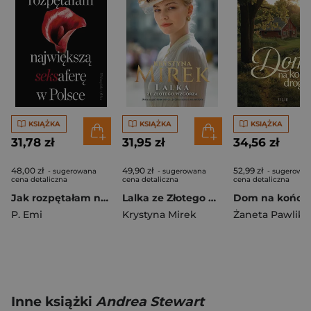
KSIĄŻKA
KSIĄŻKA
KSIĄŻKA
31,78 zł
31,95 zł
34,56 zł
48,00 zł
49,90 zł
52,99 zł
- sugerowana
- sugerowana
- sugerowa
cena detaliczna
cena detaliczna
cena detaliczna
Jak rozpętałam największą seksaferę w Polsce
Lalka ze Złotego Wzgórza
P. Emi
Krystyna Mirek
Żaneta Pawlik
Inne książki
Andrea Stewart