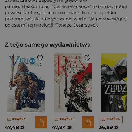
Zwłaszcza dwa zapadły mi głęboko w
pamięć.Reasumując, "Cesarzowa kości" to bardzo dobra
powieść fantasy, choć momentami trzeba się lekko
przemęczyć, ale zdecydowanie warto. Na pewno sięgnę
po ostatni tom trylogii "Tonące Cesarstwo".
Z tego samego wydawnictwa
KSIĄŻKA
KSIĄŻKA
KSIĄŻKA
47,48 zł
47,94 zł
36,89 zł