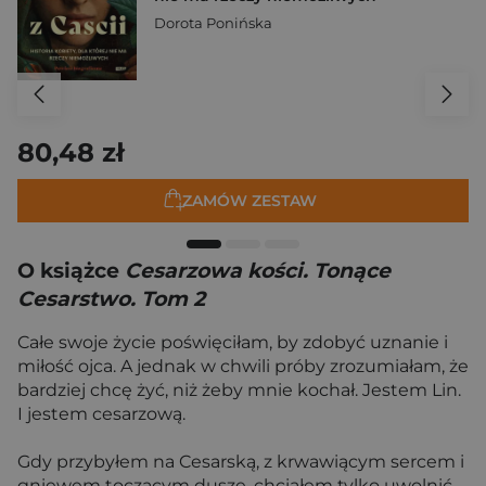
Dorota Ponińska
80,48 zł
ZAMÓW ZESTAW
O książce
Cesarzowa kości. Tonące
Cesarstwo. Tom 2
Całe swoje życie poświęciłam, by zdobyć uznanie i
miłość ojca. A jednak w chwili próby zrozumiałam, że
bardziej chcę żyć, niż żeby mnie kochał. Jestem Lin.
I jestem cesarzową.
Gdy przybyłem na Cesarską, z krwawiącym sercem i
gniewem toczącym duszę, chciałem tylko uwolnić