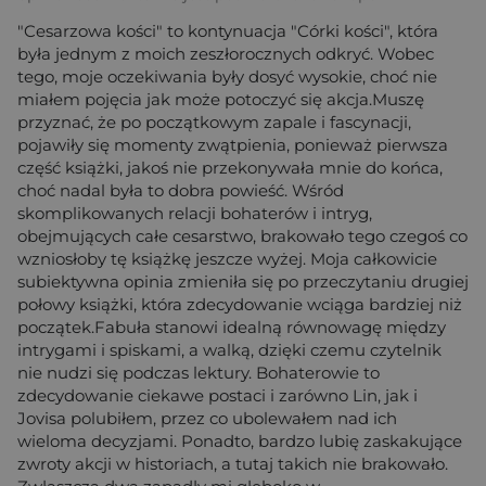
"Cesarzowa kości" to kontynuacja "Córki kości", która
była jednym z moich zeszłorocznych odkryć. Wobec
tego, moje oczekiwania były dosyć wysokie, choć nie
miałem pojęcia jak może potoczyć się akcja.Muszę
przyznać, że po początkowym zapale i fascynacji,
pojawiły się momenty zwątpienia, ponieważ pierwsza
część książki, jakoś nie przekonywała mnie do końca,
choć nadal była to dobra powieść. Wśród
skomplikowanych relacji bohaterów i intryg,
obejmujących całe cesarstwo, brakowało tego czegoś co
wzniosłoby tę książkę jeszcze wyżej. Moja całkowicie
subiektywna opinia zmieniła się po przeczytaniu drugiej
połowy książki, która zdecydowanie wciąga bardziej niż
początek.Fabuła stanowi idealną równowagę między
intrygami i spiskami, a walką, dzięki czemu czytelnik
nie nudzi się podczas lektury. Bohaterowie to
zdecydowanie ciekawe postaci i zarówno Lin, jak i
Jovisa polubiłem, przez co ubolewałem nad ich
wieloma decyzjami. Ponadto, bardzo lubię zaskakujące
zwroty akcji w historiach, a tutaj takich nie brakowało.