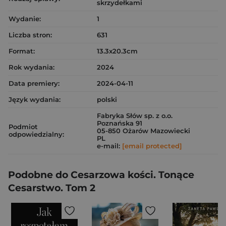
skrzydełkami
Wydanie:
1
Liczba stron:
631
Format:
13.3x20.3cm
Rok wydania:
2024
Data premiery:
2024-04-11
Język wydania:
polski
Fabryka Słów sp. z o.o.
Poznańska 91
Podmiot
05-850 Ożarów Mazowiecki
odpowiedzialny:
PL
e-mail:
[email protected]
Podobne do Cesarzowa kości. Tonące
Cesarstwo. Tom 2