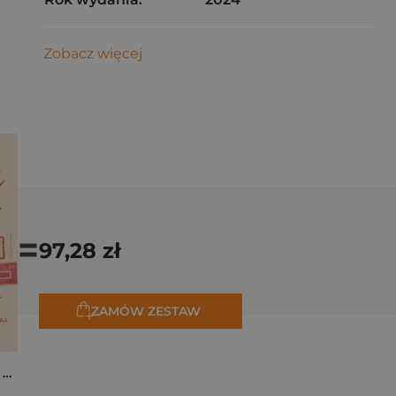
Zobacz więcej
=
97,28 zł
ZAMÓW ZESTAW
Osiem tygodni lata. Opowiadania na wakacje
,
Marta Bijan
,
Oktawia Kain
,
Maria Lichoń
,
Aleksandra Muraszka
,
Edyt