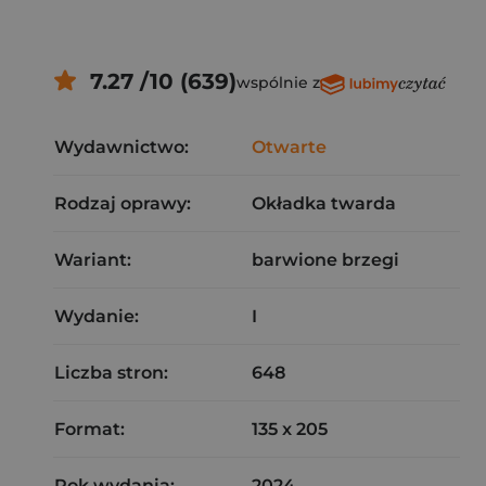
7.27 /10 (639)
wspólnie z
Wydawnictwo:
Otwarte
Rodzaj oprawy:
Okładka twarda
Wariant:
barwione brzegi
Wydanie:
I
Liczba stron:
648
Format:
135 x 205
Rok wydania:
2024