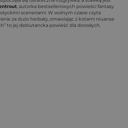
ozpoczęła się ostateczna rozgrywka, a stawką jest
entrout
, autorka bestsellerowych powieści fantasy
gotyckimi sceneriami. W wolnym czasie czyta
owanie za dużo herbaty, omawiając z kotami niuanse
ch” to jej debiutancka powieść dla dorosłych.