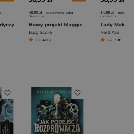
49,99 zł
54,99 zł
a
- sugerowana cena
- sugerowa
detaliczna
detaliczna
odyczy
Nowy projekt Maggie
Lady Makbet
Lucy Score
Reid Ava
7,2 (408)
6,2 (388)