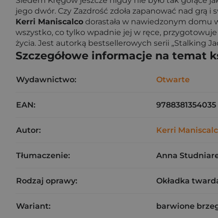
Siedem Kręgów jeszcze nigdy nie było tak gorące jak
jego dwór. Czy Zazdrość zdoła zapanować nad grą i
Kerri Maniscalco
dorastała w nawiedzonym domu w ok
wszystko, co tylko wpadnie jej w ręce, przygotowuje
życia. Jest autorką bestsellerowych serii „Stalking 
Szczegółowe informacje na temat k
Wydawnictwo:
Otwarte
EAN:
9788381354035
Autor:
Kerri Maniscal
Tłumaczenie:
Anna Studniar
Rodzaj oprawy:
Okładka tward
Wariant:
barwione brzeg