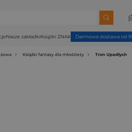
cje
Nasze zakładki
Książki ZNAK
Darmowa dostawa od 99
ieżowa
Książki fantasy dla młodzieży
Tron Upadłych