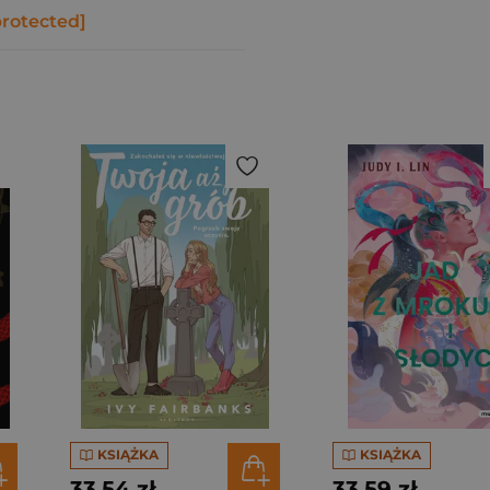
protected]
KSIĄŻKA
KSIĄŻKA
33,54 zł
33,59 zł