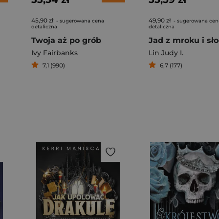
45,90 zł
49,90 zł
- sugerowana cena
- sugerowana cen
detaliczna
detaliczna
Twoja aż po grób
Jad z mroku i sł
Ivy Fairbanks
Lin Judy I.
7,1 (990)
6,7 (177)