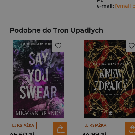
PL
e-mail:
[email 
Podobne do Tron Upadłych
KSIĄŻKA
KSIĄŻKA
45,60 zł
34,99 zł