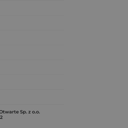
warte Sp. z o.o.
02