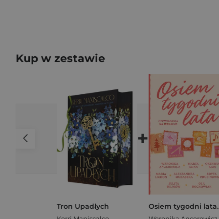
Kup w zestawie
+
Tron Upadłych
Kerri Maniscalco
Weronika Ancerowicz