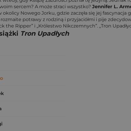
 wtedy, gdy Książę Zazdrości poznał tę jedyną. Jednak r
 swoim sercem? A może straci wszystko?
Jennifer L. Arm
olicy Nowego Jorku, gdzie zaczęła się jej fascynacja 
 rozmaite potrawy z rodziną i przyjaciółmi i pije zdecyd
Jack the Ripper” i „Królestwo Nikczemnych”. „Tron Upadły
siążki
Tron Upadłych
co
ek
a
i