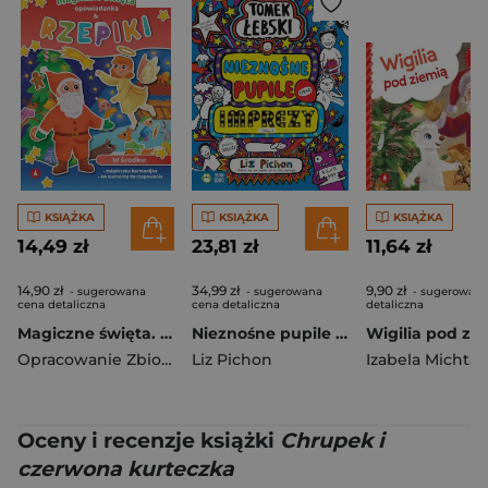
KSIĄŻKA
KSIĄŻKA
KSIĄŻKA
14,49 zł
23,81 zł
11,64 zł
14,90 zł
34,99 zł
9,90 zł
- sugerowana
- sugerowana
- sugerowana
cena detaliczna
cena detaliczna
detaliczna
Magiczne święta. Opowiadanka & rzepiki
Nieznośne pupile oraz imprezy (Oby…). Tomek Łebski
Wigilia pod zi
Opracowanie Zbiorowe
Liz Pichon
Izabela Michta
Oceny i recenzje książki
Chrupek i
czerwona kurteczka