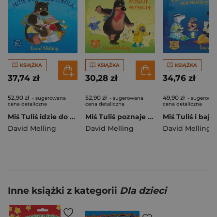
KSIĄŻKA
KSIĄŻKA
KSIĄŻKA
37,74 zł
30,28 zł
34,76 zł
52,90 zł
52,90 zł
49,90 zł
- sugerowana
- sugerowana
- sugerowa
cena detaliczna
cena detaliczna
cena detaliczna
Miś Tuliś idzie do przedszkola wyd. 2
Miś Tuliś poznaje przyrodę wyd. 2026
David Melling
David Melling
David Melling
Inne książki z kategorii
Dla dzieci