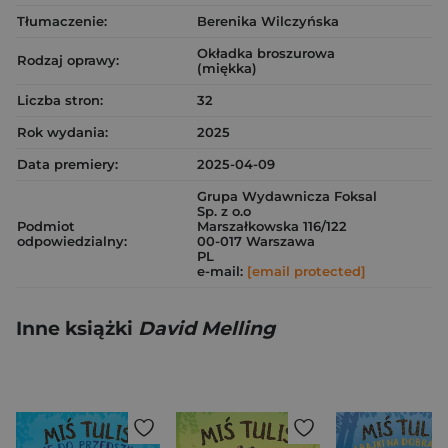
Tłumaczenie:
Berenika Wilczyńska
Okładka broszurowa
Rodzaj oprawy:
(miękka)
Liczba stron:
32
Rok wydania:
2025
Data premiery:
2025-04-09
Grupa Wydawnicza Foksal
Sp. z o.o
Podmiot
Marszałkowska 116/122
odpowiedzialny:
00-017 Warszawa
PL
e-mail:
[email protected]
Inne książki
David Melling