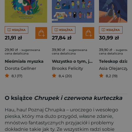
KSIĄŻKA
KSIĄŻKA
KSIĄŻKA
21,91 zł
27,84 zł
30,99 zł
29,90 zł
39,90 zł
39,90 zł
- sugerowana
- sugerowana
- sugerowa
cena detaliczna
cena detaliczna
cena detaliczna
Nieśmiała myszka
Wszystko o tym, jak się nie bać i nie martwić
Teleskop dziad
Dorota Gellner
Brooks Felicity
Asia Olejarczyk
8,1 (17)
8,4 (20)
8,2 (19)
O książce
Chrupek i czerwona kurteczka
Hau, hau! Poznaj Chrupka – uroczego i wesołego
pieska, który ma dużo przygód, własne zdanie,
mnóstwo fantastycznych przyjaciół i problemy
dokładnie takie jak ty. Ze wszystkim radzi sobie