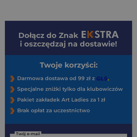
Dołącz do
Znak
i oszczędzaj na dostawie!
Twoje korzyści:
Darmowa dostawa od 99 zł z
Specjalne zniżki tylko dla klubowiczów
Pakiet zakładek Art Ladies za 1 zł
Brak opłat za uczestnictwo
Twój e-mail