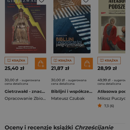
KSIĄŻKA
KSIĄŻKA
KSIĄŻKA
25,40 zł
21,87 zł
28,99 zł
30,00 zł
30,00 zł
49,99 zł
- sugerowana
- sugerowana
- sugerowa
cena detaliczna
cena detaliczna
cena detaliczna
Gietrzwałd - znaczenie dla Narodu i Kościoła, historia i współczesność
Biblijni i współcześni pielgrzymi nadziei. Między słabością a zaufaniem
Opracowanie Zbiorowe
Mateusz Czubak
7,3 (6)
Oceny i recenzje książki
Chrześcijanie