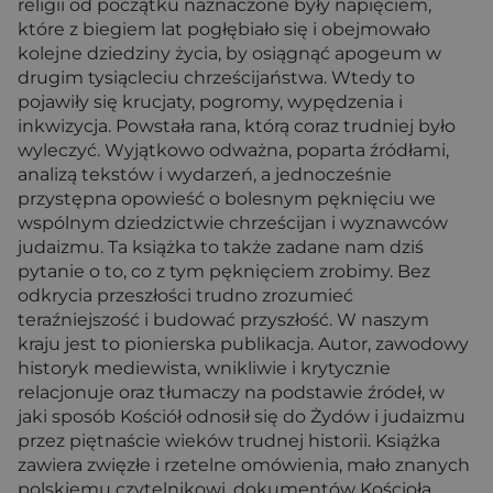
religii od początku naznaczone były napięciem,
które z biegiem lat pogłębiało się i obejmowało
kolejne dziedziny życia, by osiągnąć apogeum w
drugim tysiącleciu chrześcijaństwa. Wtedy to
pojawiły się krucjaty, pogromy, wypędzenia i
inkwizycja. Powstała rana, którą coraz trudniej było
wyleczyć. Wyjątkowo odważna, poparta źródłami,
analizą tekstów i wydarzeń, a jednocześnie
przystępna opowieść o bolesnym pęknięciu we
wspólnym dziedzictwie chrześcijan i wyznawców
judaizmu. Ta książka to także zadane nam dziś
pytanie o to, co z tym pęknięciem zrobimy. Bez
odkrycia przeszłości trudno zrozumieć
teraźniejszość i budować przyszłość. W naszym
kraju jest to pionierska publikacja. Autor, zawodowy
historyk mediewista, wnikliwie i krytycznie
relacjonuje oraz tłumaczy na podstawie źródeł, w
jaki sposób Kościół odnosił się do Żydów i judaizmu
przez piętnaście wieków trudnej historii. Książka
zawiera zwięzłe i rzetelne omówienia, mało znanych
polskiemu czytelnikowi, dokumentów Kościoła.