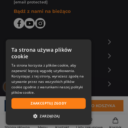
[email protected]
Bądź z nami na bieżąco
O Księgarni Znak
Ta strona używa plików
cookie
Zakupy u nas
Ta strona korzysta z plików cookie, aby
Nasza oferta
zapewnić lepszą wygodę użytkowania.
Korzystając z tej strony, wyrażasz zgodę na
używanie przez nas wszystkich plików
Nasi autorzy
cookie zgodnie z warunkami naszej polityki
plików cookie.
ZAAKCEPTUJ ZGODY
34,77 zł
DO KOSZYKA
ZARZĄDZAJ
NIEZBĘDNE
Strona główna
Menu
Kontakt
Listy zakupowe
Koszyk