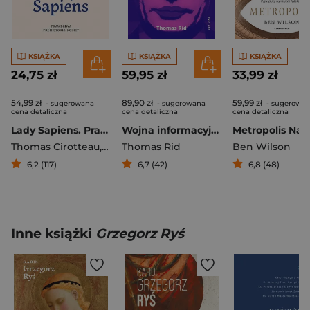
KSIĄŻKA
KSIĄŻKA
KSIĄŻKA
24,75 zł
59,95 zł
33,99 zł
54,99 zł
89,90 zł
59,99 zł
- sugerowana
- sugerowana
- sugerowa
cena detaliczna
cena detaliczna
cena detaliczna
Lady Sapiens. Prawdziwa prehistoria kobiet
Wojna informacyjna
Thomas Cirotteau
,
Jennifer Kerner
Thomas Rid
,
Eric Pincas
Ben Wilson
6,2 (117)
6,7 (42)
6,8 (48)
Inne książki
Grzegorz Ryś