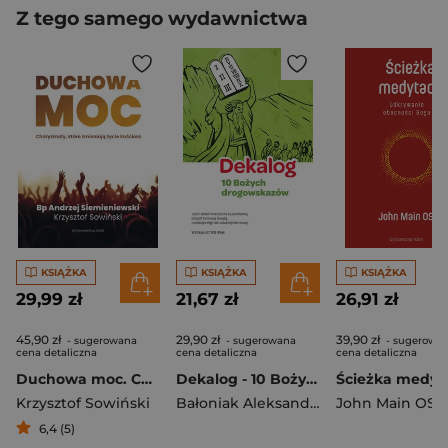
Z tego samego wydawnictwa
KSIĄŻKA
KSIĄŻKA
KSIĄŻKA
29,99 zł
21,67 zł
26,91 zł
45,90 zł
29,90 zł
39,90 zł
- sugerowana
- sugerowana
- sugerowa
cena detaliczna
cena detaliczna
cena detaliczna
Duchowa moc. Charyzmaty, które zmieniają życie Kościoła
Dekalog - 10 Bożych drogowskazów, 5 warunków dobrej spowiedzi Zbiór zadań do katechezy parafialnej przed I Komunią Świętą, na lekcje religii i do edukacji domowej
Krzysztof Sowiński
Bałoniak Aleksandra
John Main OSB
6,4 (5)