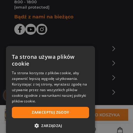
8:00 - 18:00
[email protected]
Bądź z nami na bieżąco
O Księgarni Znak
Ta strona używa plików
cookie
Zakupy u nas
Ta strona korzysta z plików cookie, aby
Nasza oferta
zapewnić lepszą wygodę użytkowania.
Korzystając z tej strony, wyrażasz zgodę na
używanie przez nas wszystkich plików
Nasi autorzy
cookie zgodnie z warunkami naszej polityki
plików cookie.
ZAAKCEPTUJ ZGODY
36,84 zł
DO KOSZYKA
ZARZĄDZAJ