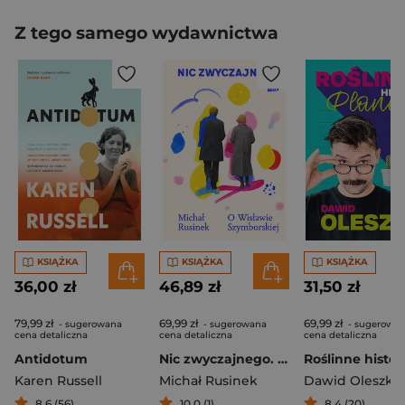
Z tego samego wydawnictwa
KSIĄŻKA
KSIĄŻKA
KSIĄŻKA
36,00 zł
46,89 zł
31,50 zł
79,99 zł
69,99 zł
69,99 zł
- sugerowana
- sugerowana
- sugerowa
cena detaliczna
cena detaliczna
cena detaliczna
Antidotum
Nic zwyczajnego. O Wisławie Szymborskiej (2026)
Karen Russell
Michał Rusinek
Dawid Oleszko
8,6 (56)
10,0 (1)
8,4 (20)