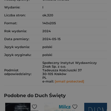
Wydanie:
I
Liczba stron:
ok.320
Format:
140x205
Rok wydania:
2024
Data premiery:
2024-05-15
Język wydania:
polski
Język oryginału:
polski
Społeczny Instytut Wydawniczy
Znak Sp. z o.o.
Podmiot
Tadeusza Kościuszki 37
odpowiedzialny:
30-105 Kraków
PL
e-mail:
[email protected]
Podobne do Duch Święty