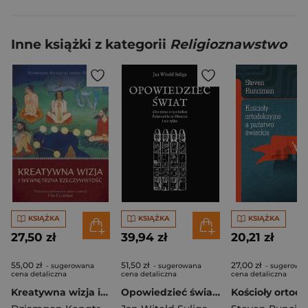
Inne książki z kategorii
Religioznawstwo
KSIĄŻKA
KSIĄŻKA
KSIĄŻKA
27,50 zł
39,94 zł
20,21 zł
55,00 zł
51,50 zł
27,00 zł
- sugerowana
- sugerowana
- sugerowa
cena detaliczna
cena detaliczna
cena detaliczna
Kreatywna wizja i wewnętrzna rzeczywistość
Opowiedzieć świat albo rzecz o symbolice Światowida ze Zbrucz i nie tylko