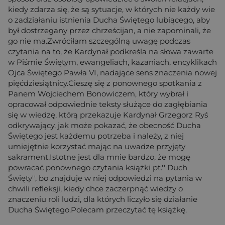
kiedy zdarza się, że są sytuacje, w których nie każdy wie
o zadziałaniu istnienia Ducha Świętego lubiącego, aby
był dostrzegany przez chrześcijan, a nie zapominali, że
go nie ma.Zwróciłam szczególną uwagę podczas
czytania na to, że Kardynał podkreśla na słowa zawarte
w Piśmie Świętym, ewangeliach, kazaniach, encyklikach
Ojca Świętego Pawła VI, nadające sens znaczenia nowej
pięćdziesiątnicy.Cieszę się z ponownego spotkania z
Panem Wojciechem Bonowiczem, który wybrał i
opracował odpowiednie teksty służące do zagłębiania
się w wiedzę, którą przekazuje Kardynał Grzegorz Ryś
odkrywający, jak może pokazać, że obecność Ducha
Świętego jest każdemu potrzeba i należy, z niej
umiejętnie korzystać mając na uwadze przyjęty
sakrament.Istotne jest dla mnie bardzo, że mogę
powracać ponownego czytania książki pt.'' Duch
Święty'', bo znajduje w niej odpowiedzi na pytania w
chwili refleksji, kiedy chce zaczerpnąć wiedzy o
znaczeniu roli ludzi, dla których liczyło się działanie
Ducha Świętego.Polecam przeczytać tę książkę.