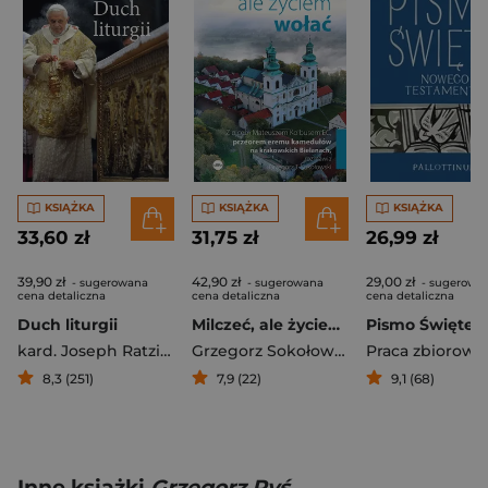
KSIĄŻKA
KSIĄŻKA
KSIĄŻKA
33,60 zł
31,75 zł
26,99 zł
39,90 zł
42,90 zł
29,00 zł
- sugerowana
- sugerowana
- sugerowa
cena detaliczna
cena detaliczna
cena detaliczna
Duch liturgii
Milczeć, ale życiem wołać
kard. Joseph Ratzinger
Grzegorz Sokołowski
Praca zbiorowa
8,3 (251)
7,9 (22)
9,1 (68)
Inne książki
Grzegorz Ryś