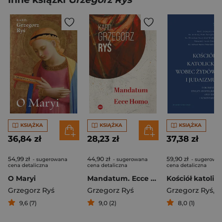
KSIĄŻKA
KSIĄŻKA
KSIĄŻKA
36,84 zł
28,23 zł
37,38 zł
54,99 zł
44,90 zł
59,90 zł
- sugerowana
- sugerowana
- sugerowa
cena detaliczna
cena detaliczna
cena detaliczna
O Maryi
Mandatum. Ecce Homo
Grzegorz Ryś
Grzegorz Ryś
Grzegorz Ryś
,
Alfred Mar
9,6 (7)
9,0 (2)
8,0 (1)