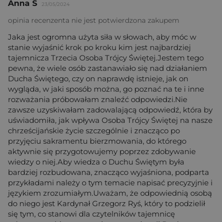
Anna S
23/05/2024
opinia recenzenta nie jest potwierdzona zakupem
Jaka jest ogromna użyta siła w słowach, aby móc w
stanie wyjaśnić krok po kroku kim jest najbardziej
tajemnicza Trzecia Osoba Trójcy Świętej.Jestem tego
pewna, że wiele osób zastanawiało się nad działaniem
Ducha Świętego, czy on naprawdę istnieje, jak on
wygląda, w jaki sposób można, go poznać na te i inne
rozważania próbowałam znaleźć odpowiedzi.Nie
zawsze uzyskiwałam zadowalającą odpowiedź, która by
uświadomiła, jak wpływa Osoba Trójcy Świętej na nasze
chrześcijańskie życie szczególnie i znacząco po
przyjęciu sakramentu bierzmowania, do którego
aktywnie się przygotowujemy poprzez zdobywanie
wiedzy o niej.Aby wiedza o Duchu Świętym była
bardziej rozbudowana, znacząco wyjaśniona, podparta
przykładami należy o tym temacie napisać precyzyjnie i
językiem zrozumiałym.Uważam, że odpowiednią osobą
do niego jest Kardynał Grzegorz Ryś, który to podzielił
się tym, co stanowi dla czytelników tajemnicę