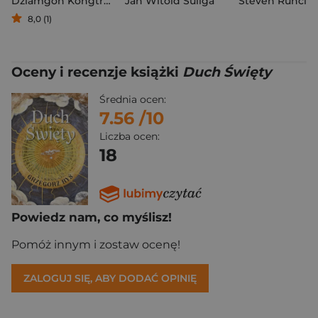
Dziamgon Kongtrul Lodro Thaje
Jan Witold Suliga
Steven Runcim
8,0 (1)
Oceny i recenzje książki
Duch Święty
Średnia ocen:
7.56
/10
Liczba ocen:
18
Powiedz nam, co myślisz!
Pomóż innym i zostaw ocenę!
ZALOGUJ SIĘ, ABY DODAĆ OPINIĘ