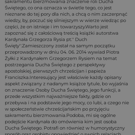
sakramentu bierzmowania znaczenie roli Ducha
Świętego, co ona oznacza w świetle tego, co jest
nieznane do tej pory dla nich, a chcą o nim zaczerpnąć
wiedzy, by, poczuć się silniejszym w wierze wiedząc po
części, że on istnieje i im towarzyszy.Warto jest
zapoznać się z całościową treścią książki autorstwa
Kardynała Grzegorza Rysia pt.'' Duch
Święty''.Zamieszczony został na samym początku
przeprowadzony w dniu 04. 06. 2014 wywiad Piotra
Żyłki z Kardynałem Grzegorzem Rysiem na temat
postrzegania Ducha Świętego z perspektywy
apostolskiej, pierwszych chrześcijan i papieża
Franciszka.Interesujący jest właściwie każdy opisany
aspekt związany z nadanym książce tytule, bo wyjaśnia
on znaczenie Osoby Ducha Świętego, jego funkcji, a
przede wszystkim najważniejsze fakty, gdzie on
przebywa i na podstawie jego mocy, co lubi, a czego nie
w społeczeństwie chrześcijańskim po przyjęciu
sakramentu bierzmowania.Podoba, mi się ogólne
podejście Kardynała do omówienia kim jest osoba
Ducha Świętego. Potrafi on również w humorystyczny
sposób oraz osobisty opowiedzieć o swoich relacjach,