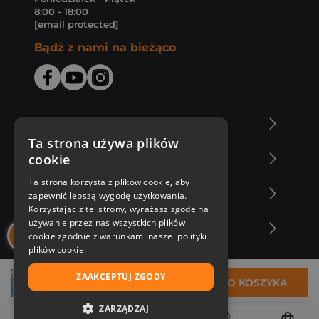
8:00 - 18:00
[email protected]
Bądź z nami na bieżąco
O Księgarni Znak
Ta strona używa plików
cookie
Zakupy u nas
Ta strona korzysta z plików cookie, aby
Nasza oferta
zapewnić lepszą wygodę użytkowania.
Korzystając z tej strony, wyrażasz zgodę na
używanie przez nas wszystkich plików
Nasi autorzy
cookie zgodnie z warunkami naszej polityki
plików cookie.
ZAAKCEPTUJ ZGODY
38,88 zł
DO KOSZYKA
ZARZĄDZAJ