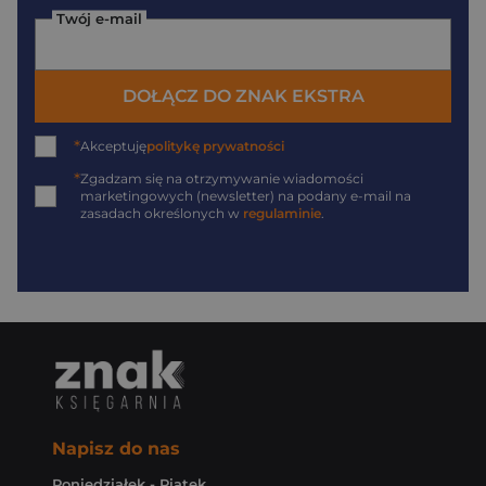
Twój e-mail
DOŁĄCZ DO ZNAK EKSTRA
*
Akceptuję
politykę prywatności
*
Zgadzam się na otrzymywanie wiadomości
marketingowych (newsletter) na podany
e-mail
na
zasadach określonych w
regulaminie
.
Napisz do nas
Poniedziałek - Piątek