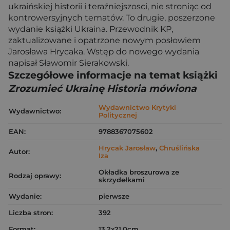
ukraińskiej historii i teraźniejszosci, nie stroniąc od
kontrowersyjnych tematów. To drugie, poszerzone
wydanie książki Ukraina. Przewodnik KP,
zaktualizowane i opatrzone nowym posłowiem
Jarosława Hrycaka. Wstęp do nowego wydania
napisał Sławomir Sierakowski.
Szczegółowe informacje na temat książki
Zrozumieć Ukrainę Historia mówiona
Wydawnictwo Krytyki
Wydawnictwo:
Politycznej
EAN:
9788367075602
Hrycak Jarosław
,
Chruślińska
Autor:
Iza
Okładka broszurowa ze
Rodzaj oprawy:
skrzydełkami
Wydanie:
pierwsze
Liczba stron:
392
Format:
13.2x21.0cm