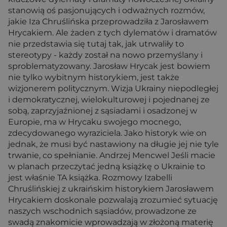
stanowią oś pasjonujących i odważnych rozmów,
jakie Iza Chruślińska przeprowadziła z Jarosławem
Hrycakiem. Ale żaden z tych dylematów i dramatów
nie przedstawia się tutaj tak, jak utrwaliły to
stereotypy - każdy został na nowo przemyślany i
sproblematyzowany. Jarosław Hrycak jest bowiem
nie tylko wybitnym historykiem, jest także
wizjonerem politycznym. Wizja Ukrainy niepodległej
i demokratycznej, wielokulturowej i pojednanej ze
sobą, zaprzyjaźnionej z sąsiadami i osadzonej w
Europie, ma w Hrycaku swojego mocnego,
zdecydowanego wyraziciela. Jako historyk wie on
jednak, że musi być nastawiony na długie jej nie tyle
trwanie, co spełnianie. Andrzej Mencwel Jeśli macie
w planach przeczytać jedną książkę o Ukrainie to
jest właśnie TA książka. Rozmowy Izabelli
Chruślińskiej z ukraińskim historykiem Jarosławem
Hrycakiem doskonale pozwalają zrozumieć sytuację
naszych wschodnich sąsiadów, prowadzone ze
swadą znakomicie wprowadzają w złożoną materię