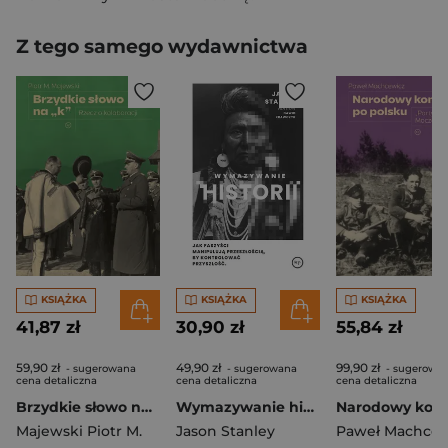
Z tego samego wydawnictwa
KSIĄŻKA
KSIĄŻKA
KSIĄŻKA
41,87 zł
30,90 zł
55,84 zł
59,90 zł
49,90 zł
99,90 zł
- sugerowana
- sugerowana
- sugerowa
cena detaliczna
cena detaliczna
cena detaliczna
Brzydkie słowo na „k”. Rzecz o kolaboracji
Wymazywanie historii Jak faszyści manipulują przeszłością, by kontrolować przyszłość
Majewski Piotr M.
Jason Stanley
Paweł Machcew