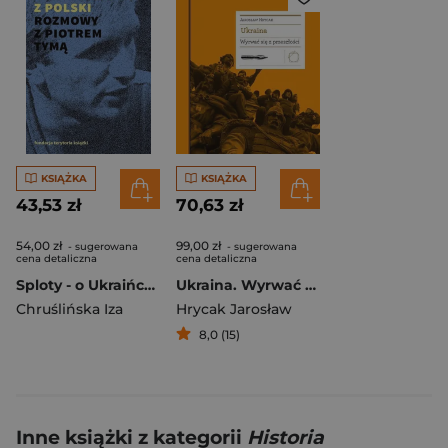
KSIĄŻKA
KSIĄŻKA
43,53 zł
70,63 zł
54,00 zł
99,00 zł
- sugerowana
- sugerowana
cena detaliczna
cena detaliczna
Sploty - o Ukraińcach z Polski. Rozmowy z Piotrem Tymą
Ukraina. Wyrwać się z przeszłości
Chruślińska Iza
Hrycak Jarosław
8,0 (15)
Inne książki z kategorii
Historia