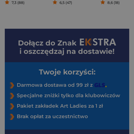
7,3 (88)
6,5 (47)
8,6 (18)
Dołącz do
Znak
i oszczędzaj na dostawie!
Twoje korzyści:
Darmowa dostawa od 99 zł z
Specjalne zniżki tylko dla klubowiczów
Pakiet zakładek Art Ladies za 1 zł
Brak opłat za uczestnictwo