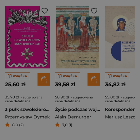
KSIĄŻKA
KSIĄŻKA
KSIĄŻKA
25,60 zł
39,58 zł
34,82 zł
35,70 zł
58,90 zł
55,00 zł
- sugerowana
- sugerowana
- sugerowa
cena detaliczna
cena detaliczna
cena detaliczna
3 pułk szwoleżerów mazowieckich im. Jana Kozietulskiego
Życie podczas wojny stuletniej. Dziewięć noweli historycznych
Przemysław Dymek
Alain Demurger
Mariusz Leszcz
8,0 (2)
7,0 (1)