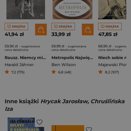
KSIĄŻKA
KSIĄŻKA
KSIĄŻKA
41,94 zł
33,99 zł
47,85 zł
59,90 zł
59,99 zł
69,90 zł
- sugerowana
- sugerowana
- sugerowa
cena detaliczna
cena detaliczna
cena detaliczna
Rausz. Niemcy między wojnami
Metropolis Największy wynalazek ludzkości
Harald Jähner
Ben Wilson
Majewski Piotr 
7,2 (175)
6,8 (48)
8,2 (107)
Inne książki
Hrycak Jarosław, Chruślińska
Iza