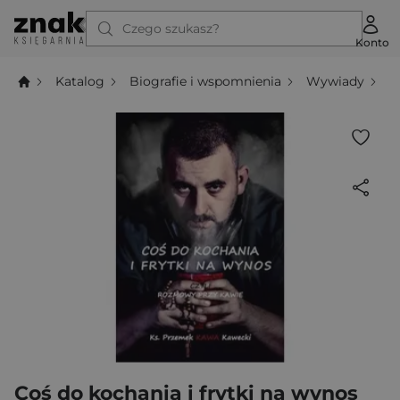
Czego szukasz?
Konto
Katalog
Biografie i wspomnienia
Wywiady
C
Coś do kochania i frytki na wynos