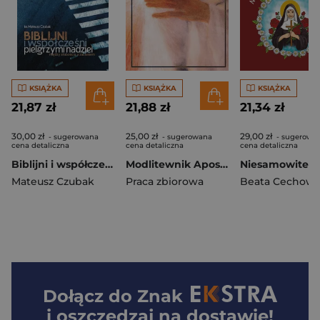
KSIĄŻKA
KSIĄŻKA
KSIĄŻKA
21,87 zł
21,88 zł
21,34 zł
30,00 zł
25,00 zł
29,00 zł
- sugerowana
- sugerowana
- sugerowa
cena detaliczna
cena detaliczna
cena detaliczna
Biblijni i współcześni pielgrzymi nadziei. Między słabością a zaufaniem
Modlitewnik Apostoła Miłosierdzia BR
Mateusz Czubak
Praca zbiorowa
Dołącz do
Znak
i oszczędzaj na dostawie!