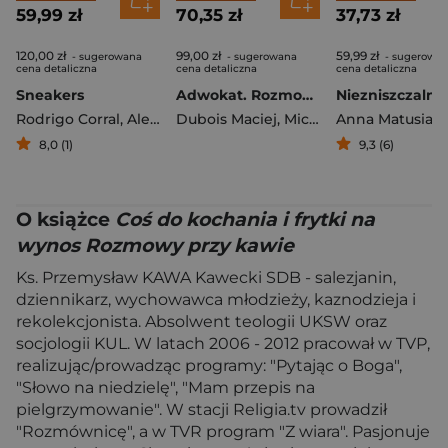
59,99 zł
70,35 zł
37,73 zł
120,00 zł
99,00 zł
59,99 zł
- sugerowana
- sugerowana
- sugerowa
cena detaliczna
cena detaliczna
cena detaliczna
Sneakers
Adwokat. Rozmowa o życiu w ciekawych czasach
Rodrigo Corral
,
Alex French
Dubois Maciej
,
Howie Kahn
,
Michał Komar
Anna Matusiak
8,0 (1)
9,3 (6)
O książce
Coś do kochania i frytki na
wynos Rozmowy przy kawie
Ks. Przemysław KAWA Kawecki SDB - salezjanin,
dziennikarz, wychowawca młodzieży, kaznodzieja i
rekolekcjonista. Absolwent teologii UKSW oraz
socjologii KUL. W latach 2006 - 2012 pracował w TVP,
realizując/prowadząc programy: "Pytając o Boga",
"Słowo na niedzielę", "Mam przepis na
pielgrzymowanie". W stacji Religia.tv prowadził
"Rozmównicę", a w TVR program "Z wiara". Pasjonuje