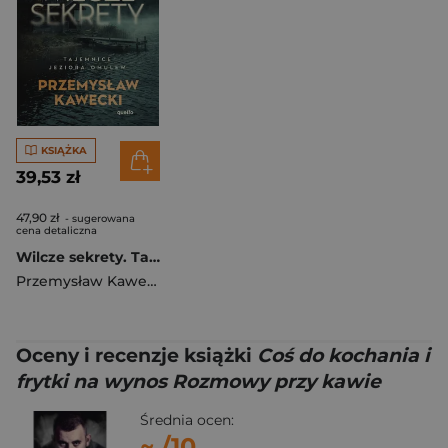
KSIĄŻKA
39,53 zł
47,90 zł
- sugerowana
cena detaliczna
Wilcze sekrety. Tajemnice jeziora Omulew
Przemysław Kawecki
Oceny i recenzje książki
Coś do kochania i
frytki na wynos Rozmowy przy kawie
Średnia ocen:
~
/10