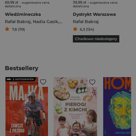
69,99 zł
39,99 zł
- sugerowana cena
- sugerowana cena
detaliczna
detaliczna
Wiedźmineczka
Dystrykt Warszawa
Rafał Babraj
,
Nadia Gasik
,
Katarzyna Grzyb
Rafał Babraj
,
Sebastian Kalem
7,8 (119)
6,3 (134)
Chwilowo niedostępny
Bestsellery