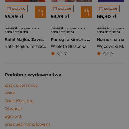
KSIĄŻKA
KSIĄŻKA
KSIĄŻKA
55,99 zł
53,59 zł
66,80 zł
69,99 zł
79,99 zł
99,99 zł
- sugerowana
- sugerowana
- sugerowa
cena detaliczna
cena detaliczna
cena detaliczna
Rafał Majka. Zawsze z przodu. Rozmawia Tomasz Kalemba - książka z autografem
Pierogi z kimchi. Moje ulubione azjatyckie przepisy
Rafał Majka
,
Tomasz Kalemba
Wioleta Błazucka
Węcowski Mar
9,4 (7)
9,0 (9)
Podobne wydawnictwa
Znak Literanova
Znak
Znak Koncept
Otwarte
Egmont
Znak JednymSłowem