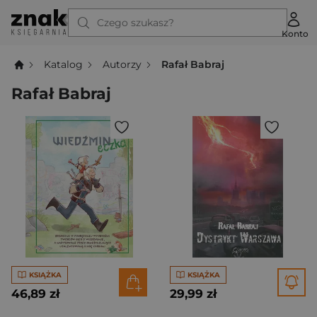
Czego szukasz?
Konto
Katalog
Autorzy
Rafał Babraj
Rafał Babraj
KSIĄŻKA
KSIĄŻKA
46,89 zł
29,99 zł