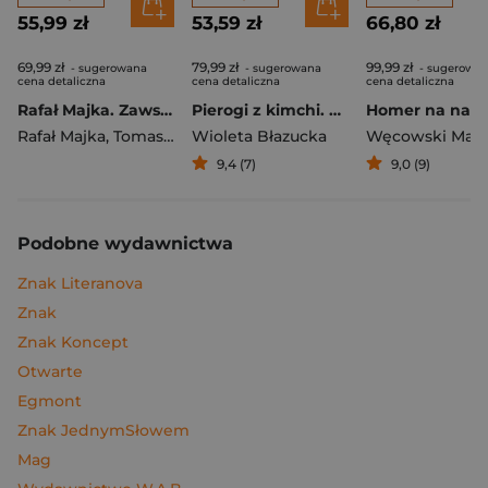
55,99 zł
53,59 zł
66,80 zł
69,99 zł
79,99 zł
99,99 zł
- sugerowana
- sugerowana
- sugerowa
cena detaliczna
cena detaliczna
cena detaliczna
Rafał Majka. Zawsze z przodu. Rozmawia Tomasz Kalemba - książka z autografem
Pierogi z kimchi. Moje ulubione azjatyckie przepisy
Rafał Majka
,
Tomasz Kalemba
Wioleta Błazucka
Węcowski Mar
9,4 (7)
9,0 (9)
Podobne wydawnictwa
Znak Literanova
Znak
Znak Koncept
Otwarte
Egmont
Znak JednymSłowem
Mag