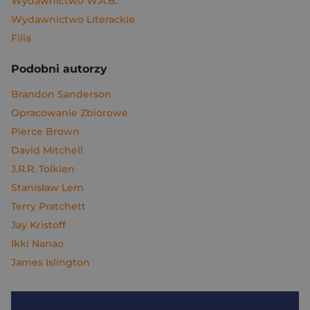
Wydawnictwo W.A.B.
Wydawnictwo Literackie
Filia
Podobni autorzy
Brandon Sanderson
Opracowanie Zbiorowe
Pierce Brown
David Mitchell
J.R.R. Tolkien
Stanisław Lem
Terry Pratchett
Jay Kristoff
Ikki Nanao
James Islington