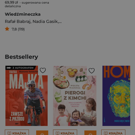
69,99 zł
- sugerowana cena
detaliczna
Wiedźmineczka
Rafał Babraj
,
Nadia Gasik
,
Katarzyna Grzyb
,
Sebastian Kalem
7,8 (119)
Bestsellery
KSIĄŻKA
KSIĄŻKA
KSIĄŻKA