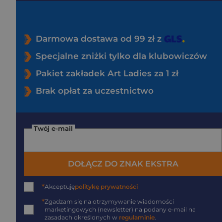
Darmowa dostawa od 99 zł z
Specjalne zniżki tylko dla klubowiczów
Pakiet zakładek Art Ladies za 1 zł
Brak opłat za uczestnictwo
Twój e-mail
DOŁĄCZ DO ZNAK EKSTRA
*
Akceptuję
politykę prywatności
*
Zgadzam się na otrzymywanie wiadomości
marketingowych (newsletter) na podany
e-mail
na
zasadach określonych w
regulaminie
.