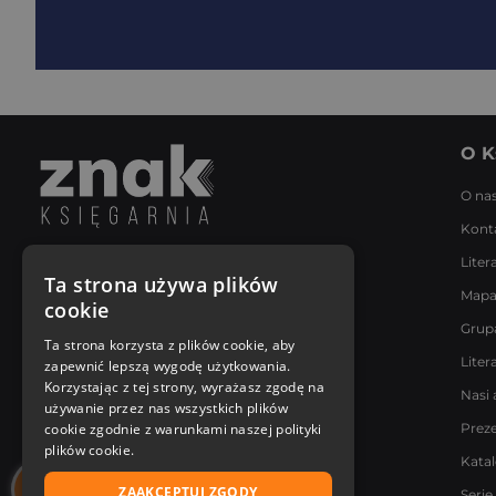
O K
O na
Kont
Liter
Napisz do nas
Ta strona używa plików
Mapa
Poniedziałek - Piątek
cookie
8:00 - 18:00
Grup
[email protected]
Ta strona korzysta z plików cookie, aby
Liter
zapewnić lepszą wygodę użytkowania.
Bądź z nami na bieżąco
Korzystając z tej strony, wyrażasz zgodę na
Nasi 
używanie przez nas wszystkich plików
cookie zgodnie z warunkami naszej polityki
Prez
plików cookie.
Kata
ZAAKCEPTUJ ZGODY
Serie