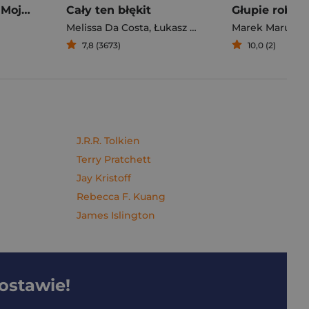
Pierogi z kimchi. Moje ulubione azjatyckie przepisy - książka z autografem
Cały ten błękit
Melissa Da Costa
,
Łukasz Müller
Marek Maruszc
7,8 (3673)
10,0 (2)
J.R.R. Tolkien
Terry Pratchett
Jay Kristoff
Rebecca F. Kuang
James Islington
dostawie!