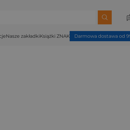
cje
Nasze zakładki
Książki ZNAK
Darmowa dostawa od 99