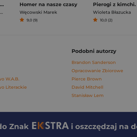
Rafał Majka. Zawsze z przodu. Rozmawia Tomasz Kalemba - książka z autografem
Homer na nasze czasy
Węcowski Marek
Wioleta Błazucka
9,0 (9)
10,0 (2)
Podobni autorzy
Brandon Sanderson
Opracowanie Zbiorowe
o W.A.B.
Pierce Brown
 Literackie
David Mitchell
Stanisław Lem
 do
Znak
i oszczędzaj na 