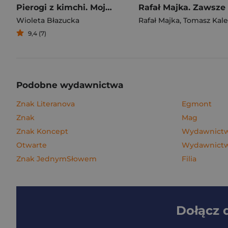
Pierogi z kimchi. Moje ulubione azjatyckie przepisy
Wioleta Błazucka
Rafał Majka
,
Tomasz Kalemba
9,4 (7)
Podobne wydawnictwa
Znak Literanova
Egmont
Znak
Mag
Znak Koncept
Wydawnictw
Otwarte
Wydawnictwo
Znak JednymSłowem
Filia
Dołącz