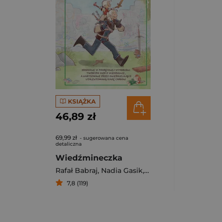
KSIĄŻKA
46,89 zł
69,99 zł
- sugerowana cena
detaliczna
Wiedźmineczka
Rafał Babraj
,
Nadia Gasik
,
Katarzyna Grzyb
,
Seb
7,8 (119)