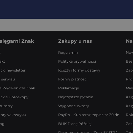
sięgarni Znak
Zakupy u nas
Na
s
Regulamin
Now
akt
Polityka prywatności
Best
acki newsletter
Koszty i formy dostawy
Zap
 serwisu
Formy płatności
Pro
a Wydawnicza Znak
Reklamacje
Mie
ackie Horoskopy
Najczęstsze pytania
Ksi
autorzy
Wygodne zwroty
Ksi
enty w koszyku
PayPo - Kup teraz, zapłać za 30 dni
Rok
log
BLIK Płacę Później
Zak
Darmowa dostawa Znak EKSTRA
Tor