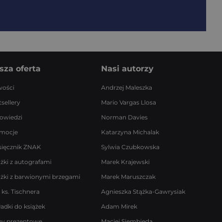
sza oferta
Nasi autorzy
ości
Andrzej Maleszka
sellery
Mario Vargas Llosa
owiedzi
Norman Davies
mocje
Katarzyna Michalak
sięcznik ZNAK
Sylwia Czubkowska
ążki z autografami
Marek Krajewski
ążki z barwionymi brzegami
Marek Maruszczak
 ks. Tischnera
Agnieszka Stążka-Gawrysiak
ładki do książek
Adam Mirek
by prezentowe
Maciej Siembieda