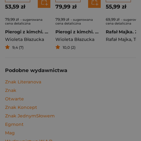
53,59 zł
79,99 zł
55,99 zł
79,99 zł
79,99 zł
69,99 zł
- sugerowana
- sugerowana
- sugerowa
cena detaliczna
cena detaliczna
cena detaliczna
Pierogi z kimchi. Moje ulubione azjatyckie przepisy
Pierogi z kimchi. Moje ulubione azjatyckie przepisy - książka z autografem
Wioleta Błazucka
Wioleta Błazucka
Rafał Majka
,
Tomasz 
9,4 (7)
10,0 (2)
Podobne wydawnictwa
Znak Literanova
Znak
Otwarte
Znak Koncept
Znak JednymSłowem
Egmont
Mag