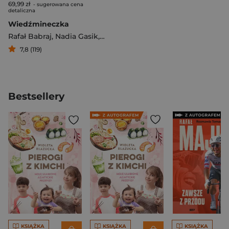
69,99 zł
- sugerowana cena
detaliczna
Wiedźmineczka
Rafał Babraj
,
Nadia Gasik
,
Katarzyna Grzyb
,
Sebastian Kalem
7,8 (119)
Bestsellery
KSIĄŻKA
KSIĄŻKA
KSIĄŻKA