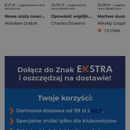
8,41 zł
24,50 zł
35,99 zł
- sugerowana cena
- sugerowana
- sugerowa
detaliczna
cena detaliczna
cena detaliczna
Nowe szaty cesarza. 101 bajek
Opowieść wigilijna. Kanon Lektur
Martwe dusze
Wiesław Drabik
Charles Dickens
Nikołaj Gogol
7,3 (7266)
Dołącz do
Znak
i oszczędzaj na dostawie!
Twoje korzyści:
Darmowa dostawa od 99 zł z
Specjalne zniżki tylko dla klubowiczów