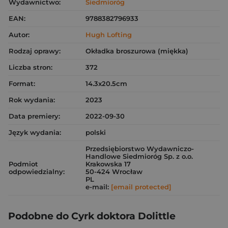
Wydawnictwo:
Siedmioróg
EAN:
9788382796933
Autor:
Hugh Lofting
Rodzaj oprawy:
Okładka broszurowa (miękka)
Liczba stron:
372
Format:
14.3x20.5cm
Rok wydania:
2023
Data premiery:
2022-09-30
Język wydania:
polski
Przedsiębiorstwo Wydawniczo-
Handlowe Siedmioróg Sp. z o.o.
Podmiot
Krakowska 17
odpowiedzialny:
50-424 Wrocław
PL
e-mail:
[email protected]
Podobne do Cyrk doktora Dolittle