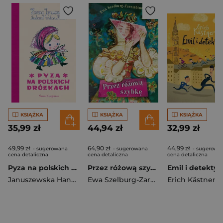
KSIĄŻKA
KSIĄŻKA
KSIĄŻKA
35,99 zł
44,94 zł
32,99 zł
49,99 zł
64,90 zł
44,99 zł
- sugerowana
- sugerowana
- sugerowa
cena detaliczna
cena detaliczna
cena detaliczna
Pyza na polskich dróżkach
Przez różową szybkę
Emil i detektyw
Januszewska Hanna
Ewa Szelburg-Zarembina
Erich Kästner