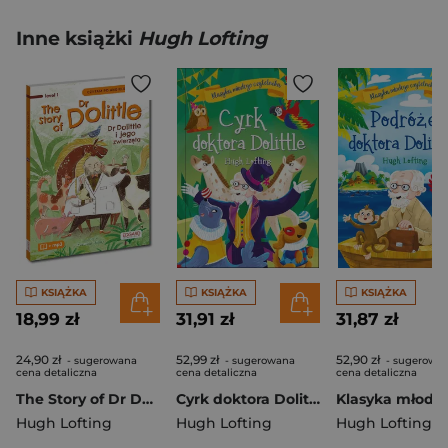
Inne książki
Hugh Lofting
KSIĄŻKA
KSIĄŻKA
KSIĄŻKA
18,99 zł
31,91 zł
31,87 zł
24,90 zł
52,99 zł
52,90 zł
- sugerowana
- sugerowana
- sugerowa
cena detaliczna
cena detaliczna
cena detaliczna
The Story of Dr Dolittle / Dr Dolittle i jego zwierzęta. Czytam po angielsku
Cyrk doktora Dolittle. Klasyka młodego czytelnika
Hugh Lofting
Hugh Lofting
Hugh Lofting