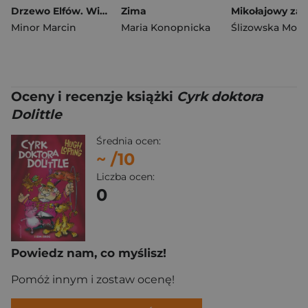
Drzewo Elfów. Wielka magiczna wyszukiwanka
Zima
Minor Marcin
Maria Konopnicka
Ślizowska Moni
Oceny i recenzje książki
Cyrk doktora
Dolittle
Średnia ocen:
~
/10
Liczba ocen:
0
Powiedz nam, co myślisz!
Pomóż innym i zostaw ocenę!