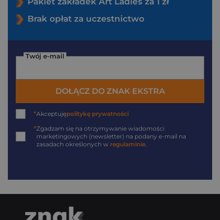
Pakiet zakładek Art Ladies za 1 zł
Brak opłat za uczestnictwo
Twój e-mail
DOŁĄCZ DO ZNAK EKSTRA
*
Akceptuję
politykę prywatności
*
Zgadzam się na otrzymywanie wiadomości
marketingowych (newsletter) na podany
e-mail
na
zasadach określonych w
regulaminie
.