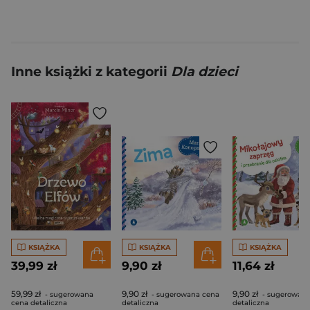
Inne książki z kategorii
Dla dzieci
KSIĄŻKA
KSIĄŻKA
KSIĄŻKA
39,99 zł
9,90 zł
11,64 zł
59,99 zł
9,90 zł
9,90 zł
- sugerowana
- sugerowana cena
- sugerowana
cena detaliczna
detaliczna
detaliczna