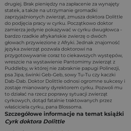
drugiej. Brak pieniędzy na zapłacenie za wynajęty
statek, a także na utrzymanie gromadki
zaprzyjaźnionych zwierząt, zmusza doktora Dolittle
do podjęcia pracy w cyrku. Początkowo doktor
zamierza jedynie pokazywać w cyrku dwugłowca -
bardzo rzadkie afrykańskie zwierzę o dwóch
głowach przywiezione z Afryki. Jednak znajomość
języka zwierząt pozwala doktorowi na
przygotowywanie coraz to ciekawszych występów,
wreszcie na wystawienie Pantomimy zwierząt z
Puddleby, w której nie zabraknie papugi Polinezji,
psa Jipa, świnki Geb-Geb, sowy Tu-Tu czy kaczki
Dab-Dab. Doktor Dolittle odnosi ogromne sukcesy i
zostaje mianowany dyrektorem cyrku. Pozwoli mu
to działać na rzecz poprawy sytuacji zwierząt
cyrkowych, dotąd fatalnie traktowanych przez
właściciela cyrku, pana Blossoma.
Szczegółowe informacje na temat książki
Cyrk doktora Dolittle