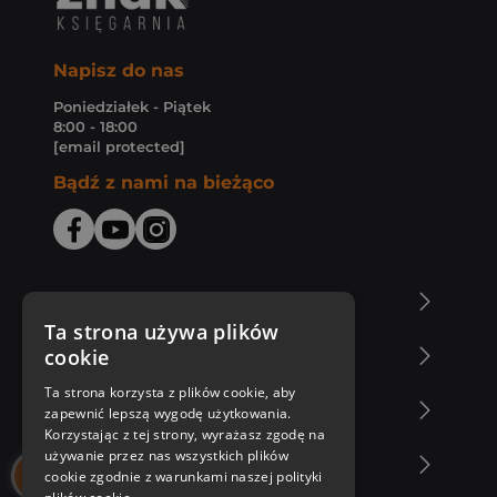
Napisz do nas
Poniedziałek - Piątek
8:00 - 18:00
[email protected]
Bądź z nami na bieżąco
O Księgarni Znak
Ta strona używa plików
cookie
Zakupy u nas
Ta strona korzysta z plików cookie, aby
Nasza oferta
zapewnić lepszą wygodę użytkowania.
Korzystając z tej strony, wyrażasz zgodę na
używanie przez nas wszystkich plików
Nasi autorzy
cookie zgodnie z warunkami naszej polityki