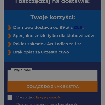
i oszczędzaj na dostawie!
Twoje korzyści:
Darmowa dostawa od 99 zł z
Specjalne zniżki tylko dla klubowiczów
Pakiet zakładek Art Ladies za 1 zł
Brak opłat za uczestnictwo
Twój e-mail
DOŁĄCZ DO ZNAK EKSTRA
*
Akceptuję
politykę prywatności
*
Zgadzam się na otrzymywanie wiadomości