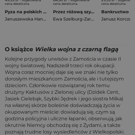
- sugerowana
- sugerowana
- sugerowa
cena detaliczna
cena detaliczna
cena detaliczna
Pyza na polskich dróżkach
Przez różową szybkę
Januszewska Hanna
Ewa Szelburg-Zarembina
Janusz Korczak
O książce
Wielka wojna z czarną flagą
Kolejne przygody urwisów z Zamościa w czasie II
wojny światowej. Nadszedł trzeci rok okupacji.
Wojna coraz mocniej daje się we znaki nie tylko
dorosłym mieszkańcom Zamościa, ale i tutejszym
dzieciom. Członkowie rozwiązanej rok temu
drużyny Kaktusów z Zielonej ulicy (Dzidek Cent,
Jasiek Cielebąk, Szybki Jędrek i jego siostra Milka)
na własnej skórze boleśnie doświadczają życia w
okupowanym mieście: dowiadują się, czym są
godzina policyjna i uliczne łapanki, obserwują, jak
okrutnie Niemcy obchodzą się z Żydami, a także
poznają trudne losy wysiedleńców z Wielkopolski.