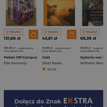
KSIĄŻKA
KSIĄŻKA
KSIĄŻKA
131,66 zł
43,61 zł
66,39 zł
199,99 zł
59,99 zł
99,99 zł
- sugerowana
- sugerowana
- sugerowa
cena detaliczna
cena detaliczna
cena detaliczna
Pakiet Off-Campus
Jaśń
Elle Kennedy
Józef Baran
Wilhelm Meinh
8,5 (2)
Dołącz do
Znak