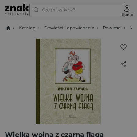
Czego szukasz?
Konto
Katalog
Powieści i opowiadania
Powieści
Wi
Wielka wojna z czarną flagą