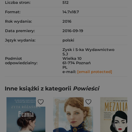
Liczba stron:
512
Format:
14.7x18.7
Rok wydania:
2016
Data premiery:
2016-09-19
Język wydania:
polski
Zysk i S-ka Wydawnictwo
S.J
Podmiot
Wielka 10
odpowiedzialny:
61-774 Poznań
PL
e-mail:
[email protected]
Inne książki z kategorii
Powieści