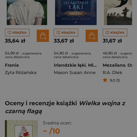
KSIĄŻKA
KSIĄŻKA
KSIĄŻKA
35,64 zł
33,67 zł
31,67 zł
54,99 zł
54,90 zł
46,90 zł
- sugerowana
- sugerowana
- sugerowa
cena detaliczna
cena detaliczna
cena detaliczna
Frania
Irlandzkie łąki. Mieć odwagę by marzyć. Tom 1 wyd. 2026
Zyta Różańska
Mason Susan Anne
R.A. Olek
9,0 (1)
Oceny i recenzje książki
Wielka wojna z
czarną flagą
Średnia ocen:
~
/10