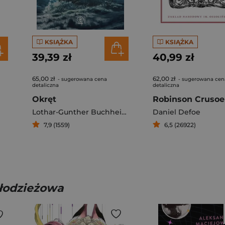
KSIĄŻKA
KSIĄŻKA
39,39 zł
40,99 zł
65,00 zł
62,00 zł
- sugerowana cena
- sugerowana cen
detaliczna
detaliczna
Okręt
Robinson Crusoe
Lothar-Gunther Buchheim
Daniel Defoe
7,9 (1559)
6,5 (26922)
młodzieżowa