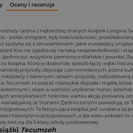
y
Oceny i recenzje
ieży i jedna z najbardziej znanych książek Longina Jan
os – polski emigrant, były kościuszkowiec, prześladowan
ż spotyka się z okrucieństwem, jakie europejscy przyby
zard Kos nie zgadza się na taką niesprawiedliwość i staj
jednoczyć wszystkie plemiona indiańskie i powołać Z
 to książka, która w doskonały sposób łączy wątki histo
kańskiej przyrody, obyczaje czerwonoskórych, pozna kultu
dla młodzieży z barwnymi opisami przyrody, rozbudowaną 
ia Tecumseh to postać niezwykle dojrzała i mądra, która
iezłomnymi i wiara w wartości utylitarne: honor, szlach
ległych amerykańskich terenów, wartka akcja, porwania, 
o-kanadyjskiej ze Stanami Zjednoczonymi powodują, że Te
ci przygodowych. Ta fascynująca książka jest uważana za
ieści historyczno-przygodowych, a dla wielu pokoleń to 
się lekturą dla 5 klasy szkoły podstawowej.
siążki
Tecumseh