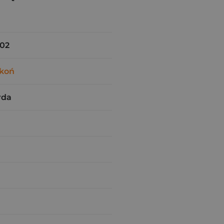
02
Okoń
rda