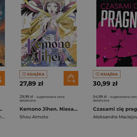
KSIĄŻKA
KSIĄŻKA
27,89 zł
30,99 zł
29,99 zł
54,99 zł
- sugerowana cena
- sugerowana cen
detaliczna
detaliczna
zmory. Kumpelki. Tom 13
Kemono Jihen. Niesamowite zdarzenia. Tom 19
Czasami cię pra
enech
Shou Aimoto
Aleksandra Maciejo