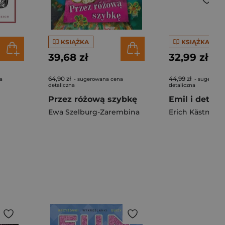
KSIĄŻKA
KSIĄŻKA
39,68 zł
32,99 zł
64,90 zł
44,99 zł
a
- sugerowana cena
- sugerowa
detaliczna
detaliczna
Przez różową szybkę
Emil i detek
Ewa Szelburg-Zarembina
Erich Kästner