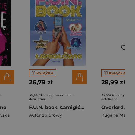
KSIĄŻKA
KSIĄŻKA
26,79 zł
29,99 zł
39,99 zł
32,99 zł
a
- sugerowana cena
- sugerowan
detaliczna
detaliczna
gnę
F.U.N. book. Łamigłówki
Overlord. To
wska
Autor zbiorowy
Kugane Maruy