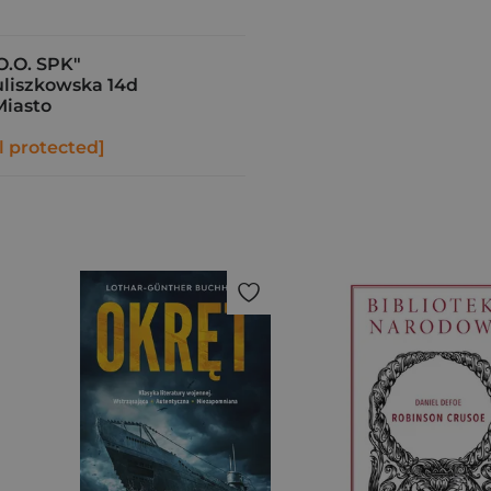
O.O. SPK"
Tuliszkowska 14d
Miasto
l protected]