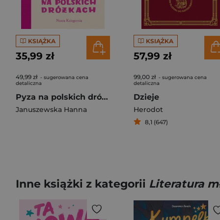
KSIĄŻKA
KSIĄŻKA
35,99 zł
57,99 zł
49,99 zł
99,00 zł
- sugerowana cena
- sugerowana cena
detaliczna
detaliczna
Pyza na polskich dróżkach
Dzieje
Januszewska Hanna
Herodot
8,1 (647)
Inne książki z kategorii
Literatura 