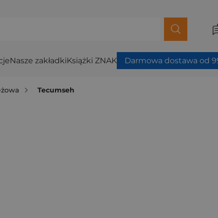
cje
Nasze zakładki
Książki ZNAK
Darmowa dostawa od 99
ieżowa
Tecumseh