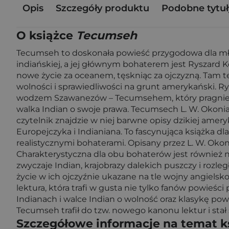
Opis
Szczegóły produktu
Podobne tytuł
O książce
Tecumseh
Tecumseh to doskonała powieść przygodowa dla młodz
indiańskiej, a jej głównym bohaterem jest Ryszard K
nowe życie za oceanem, tęskniąc za ojczyzną. Tam te
wolności i sprawiedliwości na grunt amerykański. Rys
wodzem Szawanezów – Tecumsehem, który pragnie z
walka Indian o swoje prawa. Tecumsech L. W. Okonia
czytelnik znajdzie w niej barwne opisy dzikiej amery
Europejczyka i Indianiana. To fascynująca książka 
realistycznymi bohaterami. Opisany przez L. W. Okon
Charakterystyczna dla obu bohaterów jest również n
zwyczaje Indian, krajobrazy dalekich puszczy i roz
życie w ich ojczyźnie ukazane na tle wojny angielsk
lektura, która trafi w gusta nie tylko fanów powieś
Indianach i walce Indian o wolność oraz klasykę pow
Tecumseh trafił do tzw. nowego kanonu lektur i stał 
Szczegółowe informacje na temat k