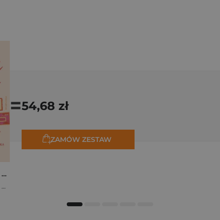
=
54,68 zł
ZAMÓW ZESTAW
Osiem tygodni lata. Opowiadania na wakacje
,
Marta Bijan
,
Oktawia Kain
,
Maria Lichoń
,
Aleksandra Muraszka
,
Edyt