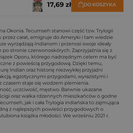
17,69 zł
DO KOSZYKA
a Okonia. Tecumseh stanowi część tzw. Trylogii
y przez carat, emigruje do Ameryki i tam wiedzie
sze wyrządzają Indianom i przenosi swoje ideały
e po stronie czerwonoskórych. Zaprzyjaźnia się z
wiązek Oporu, którego nadrzędnym celem ma być
ryczne z powieścią przygodową. Dzięki temu,
rę Indian oraz historię niezwykłej przyjaźni
akcją, egzotycznymi przygodami, wyrazistymi i
 z czasem staje się wodzem plemienia.
etność, uczciwość, męstwo. Barwnie ukazane
pościgi oraz walka rdzennych mieszkańców o godne
cumseh, jak i cała Trylogia indiańska to zajmująca
 jedną z najlepszych powieści przygodowych o
ulubiona książka młodości. We wrześniu 2021 r.