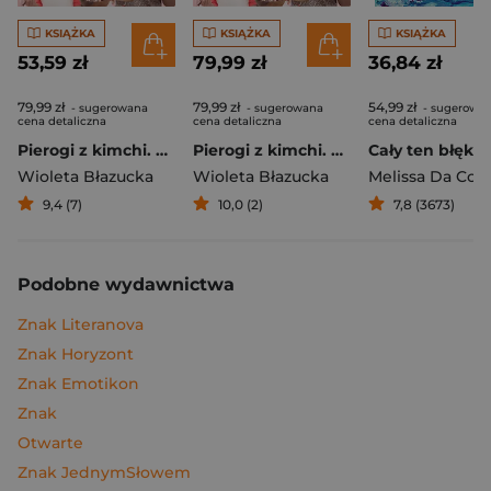
KSIĄŻKA
KSIĄŻKA
KSIĄŻKA
53,59 zł
79,99 zł
36,84 zł
79,99 zł
79,99 zł
54,99 zł
- sugerowana
- sugerowana
- sugerowa
cena detaliczna
cena detaliczna
cena detaliczna
Pierogi z kimchi. Moje ulubione azjatyckie przepisy
Pierogi z kimchi. Moje ulubione azjatyckie przepisy - książka z autografem
Cały ten błękit
Wioleta Błazucka
Wioleta Błazucka
Melissa Da Cos
9,4 (7)
10,0 (2)
7,8 (3673)
Podobne wydawnictwa
Znak Literanova
Znak Horyzont
Znak Emotikon
Znak
Otwarte
Znak JednymSłowem