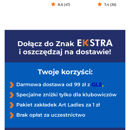
8,6 (47)
7,4 (36)
Dołącz do
Znak
i oszczędzaj na dostawie!
Twoje korzyści:
Darmowa dostawa od 99 zł z
Specjalne zniżki tylko dla klubowiczów
Pakiet zakładek Art Ladies za 1 zł
Brak opłat za uczestnictwo