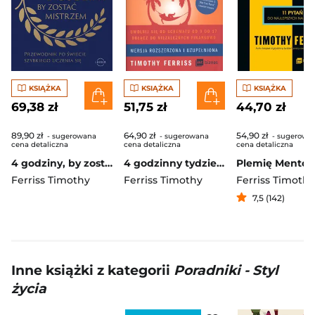
KSIĄŻKA
KSIĄŻKA
KSIĄŻKA
69,38 zł
51,75 zł
44,70 zł
89,90 zł
64,90 zł
54,90 zł
- sugerowana
- sugerowana
- sugerowa
cena detaliczna
cena detaliczna
cena detaliczna
4 godziny, by zostać mistrzem. Przewodnik po świecie szybkiego uczenia się
4 godzinny tydzień pracy Uwolnij się od schematu od 9 do 17. Dołącz do niezależnych finansowo.
Ferriss Timothy
Ferriss Timothy
Ferriss Timothy
7,5 (142)
Inne książki z kategorii
Poradniki - Styl
życia