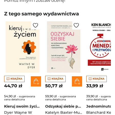
Pomóż innym i zostaw ocenę!
Z tego samego wydawnictwa
KSIĄŻKA
KSIĄŻKA
KSIĄŻKA
44,70 zł
50,77 zł
33,99 zł
54,90 zł
59,90 zł
39,90 zł
- sugerowana
- sugerowana
- sugerowa
cena detaliczna
cena detaliczna
cena detaliczna
Kieruj swoim życiem
Odzyskaj siebie po doświadczeniu narcyzmu i gaslightingu. Techniki terapii DBT, które pomagają odbudować poczucie bezpieczeństwa i stabilność emocjonalną
Dyer Wayne W
Katelyn Baxter-Musser
Blanchard Ken