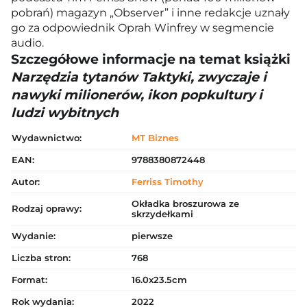
pobrań) magazyn „Observer” i inne redakcje uznały
go za odpowiednik Oprah Winfrey w segmencie
audio.
Szczegółowe informacje na temat książki
Narzędzia tytanów Taktyki, zwyczaje i
nawyki milionerów, ikon popkultury i
ludzi wybitnych
Wydawnictwo:
MT Biznes
EAN:
9788380872448
Autor:
Ferriss Timothy
Okładka broszurowa ze
Rodzaj oprawy:
skrzydełkami
Wydanie:
pierwsze
Liczba stron:
768
Format:
16.0x23.5cm
Rok wydania:
2022