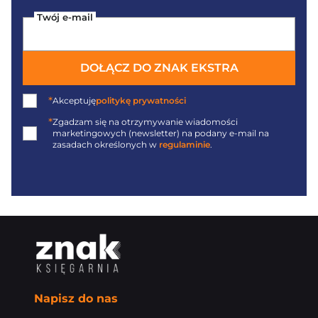
Twój e-mail
DOŁĄCZ DO ZNAK EKSTRA
*
Akceptuję
politykę prywatności
*
Zgadzam się na otrzymywanie wiadomości
marketingowych (newsletter) na podany
e-mail
na
zasadach określonych w
regulaminie
.
Napisz do nas