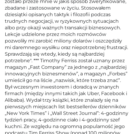
zostało przeze mnie w jakiś sposób zweryfikowane,
zbadane i zastosowane w życiu. Stosowałem
dziesiątki opisanych taktyk i filozofii podczas
trudnych negocjacji, w ryzykownych sytuacjach
albo przy okazji ważnych transakcji biznesowych.
Lekcje udzielone przez moich rozmówców
pozwoliły mi zarobić miliony dolarów i oszczędziły
mi daremnego wysiłku oraz niepotrzebnej frustracji.
Sprawdzają się wtedy, kiedy są najbardziej
potrzebne". *** Timothy Ferriss został uznany przez
magazyn „Fast Company” za jednego z „najbardziej
innowacyjnych biznesmenów”, a magazyn „Forbes”
umieścił go na liście „nazwisk, które trzeba znać”.
Był wczesnym inwestorem i doradcą w znanych
firmach (między innymi takich jak Uber, Facebook i
Alibaba). Wydał trzy książki, które znalazły się na
pierwszych miejscach list bestsellerów dzienników
„New York Times” i „Wall Street Journal”: 4-godzinny
tydzień pracy, 4-godzinne ciało i 4-godzinny szef
kuchni. Ze względu na ogromną popularność jego
podcastu Tim Ferriss Show (ponad 100 milionów