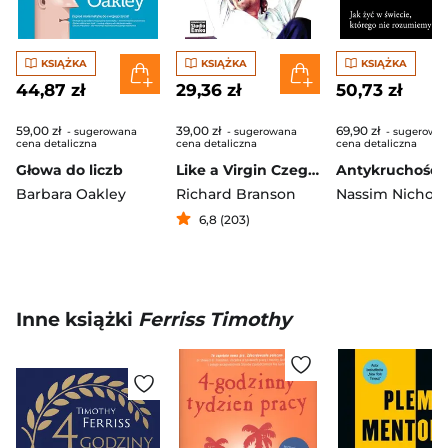
KSIĄŻKA
KSIĄŻKA
KSIĄŻKA
44,87 zł
29,36 zł
50,73 zł
59,00 zł
39,00 zł
69,90 zł
- sugerowana
- sugerowana
- sugerowa
cena detaliczna
cena detaliczna
cena detaliczna
Głowa do liczb
Like a Virgin Czego nie nauczą Cię w szkole biznesu
Barbara Oakley
Richard Branson
6,8 (203)
Inne książki
Ferriss Timothy