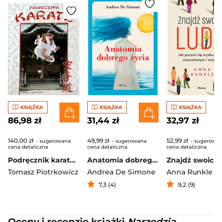
KSIĄŻKA
KSIĄŻKA
KSIĄŻKA
86,98 zł
31,44 zł
32,97 zł
140,00 zł
49,99 zł
52,99 zł
- sugerowana
- sugerowana
- sugerowa
cena detaliczna
cena detaliczna
cena detaliczna
Podręcznik karate wyd. 3
Anatomia dobrego życia
Tomasz Piotrkowicz
Andrea De Simone
Anna Runkle
7,3 (4)
9,2 (9)
Oceny i recenzje książki
Narzędzia