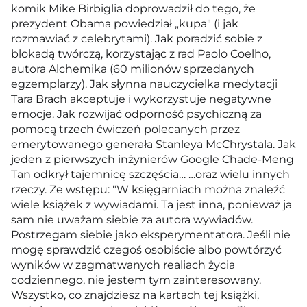
komik Mike Birbiglia doprowadził do tego, że
prezydent Obama powiedział „kupa" (i jak
rozmawiać z celebrytami). Jak poradzić sobie z
blokadą twórczą, korzystając z rad Paolo Coelho,
autora Alchemika (60 milionów sprzedanych
egzemplarzy). Jak słynna nauczycielka medytacji
Tara Brach akceptuje i wykorzystuje negatywne
emocje. Jak rozwijać odporność psychiczną za
pomocą trzech ćwiczeń polecanych przez
emerytowanego generała Stanleya McChrystala. Jak
jeden z pierwszych inżynierów Google Chade-Meng
Tan odkrył tajemnicę szczęścia… …oraz wielu innych
rzeczy. Ze wstępu: "W księgarniach można znaleźć
wiele książek z wywiadami. Ta jest inna, ponieważ ja
sam nie uważam siebie za autora wywiadów.
Postrzegam siebie jako eksperymentatora. Jeśli nie
mogę sprawdzić czegoś osobiście albo powtórzyć
wyników w zagmatwanych realiach życia
codziennego, nie jestem tym zainteresowany.
Wszystko, co znajdziesz na kartach tej książki,