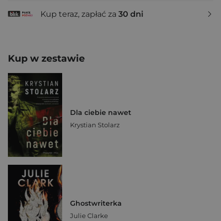
Kup teraz, zapłać za
30 dni
Kup w zestawie
Dla ciebie nawet
Krystian Stolarz
Ghostwriterka
Julie Clarke