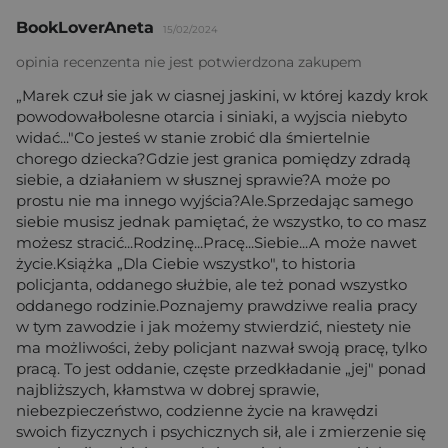
BookLoverAneta
15/02/2024
opinia recenzenta nie jest potwierdzona zakupem
„Marek czuł sie jak w ciasnej jaskini, w której kazdy krok
powodowałbolesne otarcia i siniaki, a wyjscia niebyto
widać..."Co jesteś w stanie zrobić dla śmiertelnie
chorego dziecka?Gdzie jest granica pomiędzy zdradą
siebie, a działaniem w słusznej sprawie?A może po
prostu nie ma innego wyjścia?Ale.Sprzedając samego
siebie musisz jednak pamiętać, że wszystko, to co masz
możesz stracić...Rodzinę...Pracę...Siebie...A może nawet
życie.Książka „Dla Ciebie wszystko", to historia
policjanta, oddanego służbie, ale też ponad wszystko
oddanego rodzinie.Poznajemy prawdziwe realia pracy
w tym zawodzie i jak możemy stwierdzić, niestety nie
ma możliwości, żeby policjant nazwał swoją pracę, tylko
pracą. To jest oddanie, częste przedkładanie „jej" ponad
najbliższych, kłamstwa w dobrej sprawie,
niebezpieczeństwo, codzienne życie na krawędzi
swoich fizycznych i psychicznych sił, ale i zmierzenie się