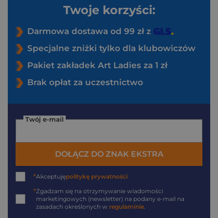
Twoje korzyści:
Darmowa dostawa od 99 zł z
Specjalne zniżki tylko dla klubowiczów
Pakiet zakładek Art Ladies za 1 zł
Brak opłat za uczestnictwo
Twój e-mail
DOŁĄCZ DO ZNAK EKSTRA
*
Akceptuję
politykę prywatności
*
Zgadzam się na otrzymywanie wiadomości
marketingowych (newsletter) na podany
e-mail
na
zasadach określonych w
regulaminie
.