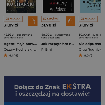
KSIĄŻKA
KSIĄŻKA
KSIĄŻKA
31,87 zł
31,78 zł
31,87 zł
49,99 zł
48,00 zł
50,00 zł
- sugerowana
- sugerowana
- sugerowa
cena detaliczna
cena detaliczna
cena detaliczna
Agent. Moja prawda o Lewym, pieniądzach i manipulacji
Jak rozpętałam największą seksaferę w Polsce
Cezary Kucharski
,
Krzysztof Pyzia
P. Emi
Olga Rudnicka
4,1 (14)
8,0 (1)
Dołącz do
Znak
i oszczędzaj na dostawie!