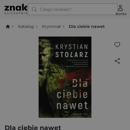
Czego szukasz?
Konto
Katalog
Kryminał
Dla ciebie nawet
Dla ciebie nawet