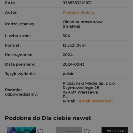
EAN:
9788383521831
Autor:
Krystian Stolarz
Okładka broszurowa
Rodzaj oprawy:
(miękka)
Liczba stron:
304
Format:
13.5x21.0cm
Rok wydania:
2024
Data premiery:
2024-02-13
Język wydania:
polski
Prószyński Media Sp. z o.o.
Rzymowskiego 28
Podmiot
02-697 Warszawa
odpowiedzialny:
PL
e-mail:
[email protected]
Podobne do Dla ciebie nawet