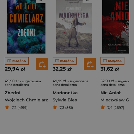
KSIĄŻKA
KSIĄŻKA
KSIĄŻKA
29,94 zł
32,25 zł
31,62 zł
49,90 zł
49,99 zł
52,90 zł
- sugerowana
- sugerowana
- sugerowa
cena detaliczna
cena detaliczna
cena detaliczna
Zbędni
Marionetka
Nie Anioł
Wojciech Chmielarz
Sylwia Bies
Mieczysław Gor
7,2 (4199)
7,3 (561)
7,4 (2697)