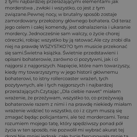
z tymi najbardziej przerażającymi elementami jak
morderstwa , zwłoki i wszystko, co jest z tym
związane.Pewnej nocy, w brutalny sposób zostaje
zamordowany przełożony głównego bohatera. Od teraz
jego celem i całej komendy, jest odnalazienia i ukaranie
mordercy. Jednocześnie sam walczy, o życie chorej
córeczki, robiąc wszystko by ją ratować.Ale czy zrobi dla
niej na prawdę WSZYSTKO?O tym musicie przekonać
się sami.Świetna książka. Świetnie przedstawieni i
opisani bohaterowie, zarówno ci pozytywni, jak i ci
najgorsi z najgorszych. Napięcie, które nam towarzyszy,
kiedy my towarzyszymy w jego historii głównemu
bohaterowi, to istny rollercoaster wrażeń, tych
pozytywnych, ale i tych najgorszych i najbardzej
przerażających.Czytając „Dla ciebie nawet" miałam
wrażenie, że przeżywam, wszystko to, co przeżywają
bohaterowie razem z nimi i na prawdę niekiedy miałam
wrażenie widzieć to wszystko, co i z czym muszą się
zmagać będąc policjantami, ale też mordercami. Teraz
rozumiem mojego tatę, który spędziwszy ponad pół
życia w ten sposób, nie pozwolił mi wybrać akurat tej
drogi.Nie mniej jednak, całe życie fascynowała mnie ta