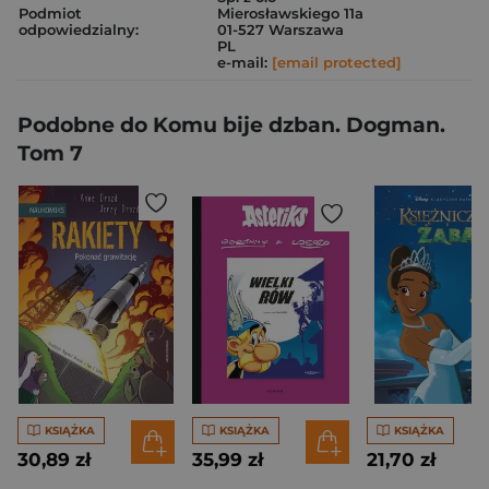
Podmiot
Mierosławskiego 11a
odpowiedzialny:
01-527 Warszawa
PL
e-mail:
[email protected]
Podobne do Komu bije dzban. Dogman.
Tom 7
KSIĄŻKA
KSIĄŻKA
KSIĄŻKA
30,89 zł
35,99 zł
21,70 zł