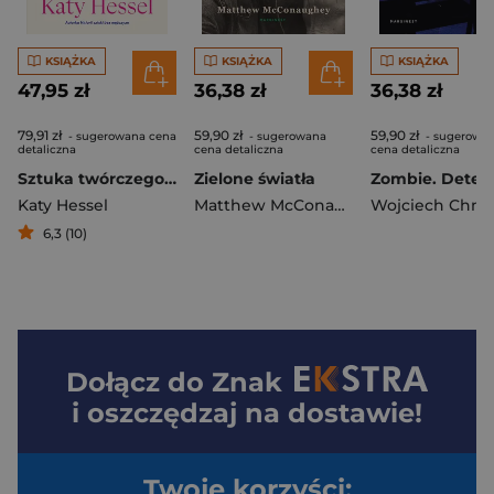
KSIĄŻKA
KSIĄŻKA
KSIĄŻKA
47,95 zł
36,38 zł
36,38 zł
79,91 zł
59,90 zł
59,90 zł
- sugerowana cena
- sugerowana
- sugerowa
detaliczna
cena detaliczna
cena detaliczna
Sztuka twórczego życia. 366 inspiracji od artystek i artystów, by żyć kreatywnie każdego dnia
Zielone światła
Katy Hessel
Matthew McConaughey
Wojciech Chmie
6,3 (10)
Dołącz do
Znak
i oszczędzaj na dostawie!
Twoje korzyści: