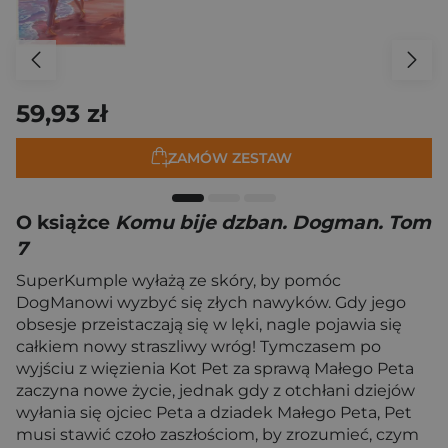
59,93 zł
ZAMÓW ZESTAW
O książce
Komu bije dzban. Dogman. Tom
7
SuperKumple wyłażą ze skóry, by pomóc
DogManowi wyzbyć się złych nawyków. Gdy jego
obsesje przeistaczają się w lęki, nagle pojawia się
całkiem nowy straszliwy wróg! Tymczasem po
wyjściu z więzienia Kot Pet za sprawą Małego Peta
zaczyna nowe życie, jednak gdy z otchłani dziejów
wyłania się ojciec Peta a dziadek Małego Peta, Pet
musi stawić czoło zaszłościom, by zrozumieć, czym