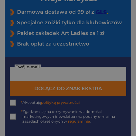
Darmowa dostawa od 99 zł z
Specjalne zniżki tylko dla klubowiczów
Pakiet zakładek Art Ladies za 1 zł
Brak opłat za uczestnictwo
Twój e-mail
DOŁĄCZ DO ZNAK EKSTRA
*
Akceptuję
politykę prywatności
*
Zgadzam się na otrzymywanie wiadomości
marketingowych (newsletter) na podany
e-mail
na
zasadach określonych w
regulaminie
.