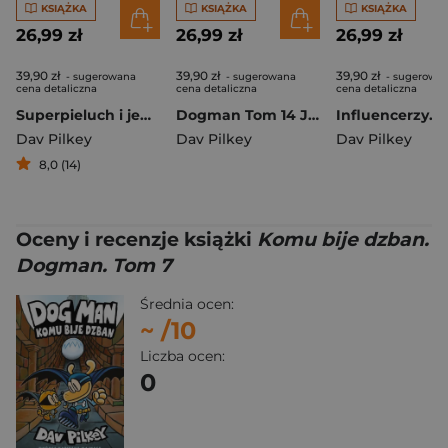
KSIĄŻKA
KSIĄŻKA
KSIĄŻKA
26,99 zł
26,99 zł
26,99 zł
39,90 zł
39,90 zł
39,90 zł
- sugerowana
- sugerowana
- sugerowa
cena detaliczna
cena detaliczna
cena detaliczna
Superpieluch i jego przygody
Dogman Tom 14 Józek wierzy
Dav Pilkey
Dav Pilkey
Dav Pilkey
8,0 (14)
Oceny i recenzje książki
Komu bije dzban.
Dogman. Tom 7
Średnia ocen:
~
/10
Liczba ocen:
0