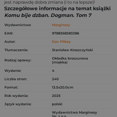
jest naprawdę dobra zmiana (i to na lepsze)!
Szczegółowe informacje na temat książki
Komu bije dzban. Dogman. Tom 7
Wydawnictwo:
Marginesy
EAN:
9788368383386
Autor:
Dav Pilkey
Tłumaczenie:
Stanisław Kroszczyński
Okładka broszurowa
Rodzaj oprawy:
(miękka)
Wydanie:
4
Liczba stron:
240
Format:
13.5x20.0cm
Rok wydania:
2025
Język wydania:
polski
Wydawnictwo Marginesy
Sp. z o.o