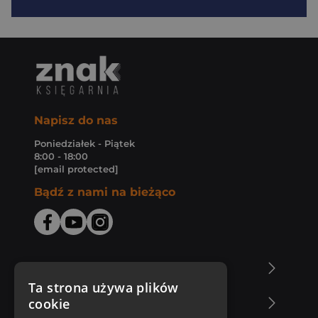
Napisz do nas
Poniedziałek - Piątek
8:00 - 18:00
[email protected]
Bądź z nami na bieżąco
O Księgarni Znak
Ta strona używa plików
cookie
Zakupy u nas