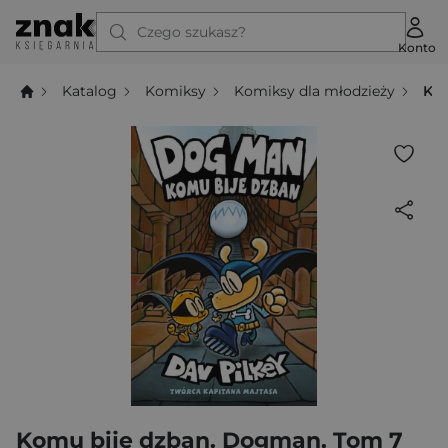
Czego szukasz?
Konto
Katalog
Komiksy
Komiksy dla młodzieży
Ko
Komu bije dzban. Dogman. Tom 7