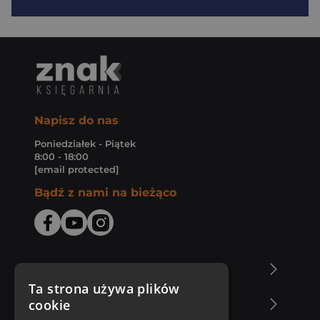
Napisz do nas
Poniedziałek - Piątek
8:00 - 18:00
[email protected]
Bądź z nami na bieżąco
O Księgarni Znak
Ta strona używa plików
cookie
Zakupy u nas