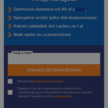
Darmowa dostawa od 99 zł z
Specjalne zniżki tylko dla klubowiczów
Pakiet zakładek Art Ladies za 1 zł
Brak opłat za uczestnictwo
Twój e-mail
DOŁĄCZ DO ZNAK EKSTRA
*
Akceptuję
politykę prywatności
*
Zgadzam się na otrzymywanie wiadomości
marketingowych (newsletter) na podany
e-mail
na
zasadach określonych w
regulaminie
.