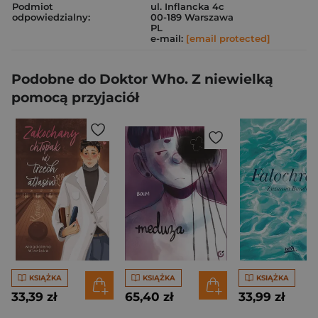
Podmiot
ul. Inflancka 4c
odpowiedzialny:
00-189 Warszawa
PL
e-mail:
[email protected]
Podobne do Doktor Who. Z niewielką
pomocą przyjaciół
KSIĄŻKA
KSIĄŻKA
KSIĄŻKA
33,39 zł
65,40 zł
33,99 zł