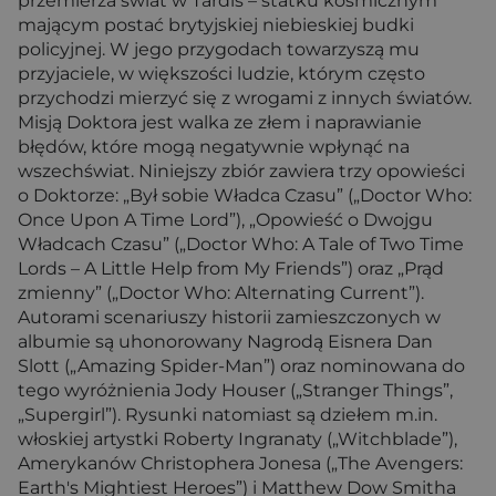
przemierza świat w Tardis – statku kosmicznym
mającym postać brytyjskiej niebieskiej budki
policyjnej. W jego przygodach towarzyszą mu
przyjaciele, w większości ludzie, którym często
przychodzi mierzyć się z wrogami z innych światów.
Misją Doktora jest walka ze złem i naprawianie
błędów, które mogą negatywnie wpłynąć na
wszechświat. Niniejszy zbiór zawiera trzy opowieści
o Doktorze: „Był sobie Władca Czasu” („Doctor Who:
Once Upon A Time Lord”), „Opowieść o Dwojgu
Władcach Czasu” („Doctor Who: A Tale of Two Time
Lords – A Little Help from My Friends”) oraz „Prąd
zmienny” („Doctor Who: Alternating Current”).
Autorami scenariuszy historii zamieszczonych w
albumie są uhonorowany Nagrodą Eisnera Dan
Slott („Amazing Spider-Man”) oraz nominowana do
tego wyróżnienia Jody Houser („Stranger Things”,
„Supergirl”). Rysunki natomiast są dziełem m.in.
włoskiej artystki Roberty Ingranaty („Witchblade”),
Amerykanów Christophera Jonesa („The Avengers:
Earth's Mightiest Heroes”) i Matthew Dow Smitha