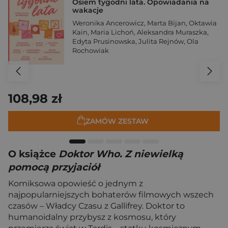
Osiem tygodni lata. Opowiadania na
wakacje
Weronika Ancerowicz
,
Marta Bijan
,
Oktawia
Kain
,
Maria Lichoń
,
Aleksandra Muraszka
,
Edyta Prusinowska
,
Julita Rejnów
,
Ola
Rochowiak
108,98 zł
ZAMÓW ZESTAW
O książce
Doktor Who. Z niewielką
pomocą przyjaciół
Komiksowa opowieść o jednym z
najpopularniejszych bohaterów filmowych wszech
czasów – Władcy Czasu z Gallifrey. Doktor to
humanoidalny przybysz z kosmosu, który