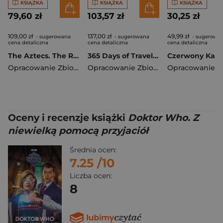
KSIĄŻKA
KSIĄŻKA
KSIĄŻKA
79,60 zł
103,57 zł
30,25 zł
109,00 zł
137,00 zł
49,99 zł
- sugerowana
- sugerowana
- sugerowa
cena detaliczna
cena detaliczna
cena detaliczna
The Aztecs. The Rise and Fall of a Mighty Empire
365 Days of Travel. Lonely Planet
Opracowanie Zbiorowe
Opracowanie Zbiorowe
Oceny i recenzje książki
Doktor Who. Z
niewielką pomocą przyjaciół
Średnia ocen:
7.25
/10
Liczba ocen:
8