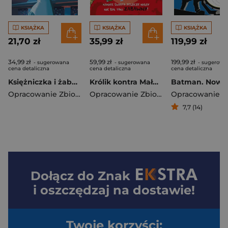
KSIĄŻKA
KSIĄŻKA
KSIĄŻKA
21,70 zł
35,99 zł
119,99 zł
34,99 zł
59,99 zł
199,99 zł
- sugerowana
- sugerowana
- sugerowa
cena detaliczna
cena detaliczna
cena detaliczna
Księżniczka i żaba. Klasyczne baśnie Disneya
Królik kontra Małpa i legion zagłady. Tom 3
Opracowanie Zbiorowe
Opracowanie Zbiorowe
7,7 (14)
Dołącz do
Znak
i oszczędzaj na dostawie!
Twoje korzyści: