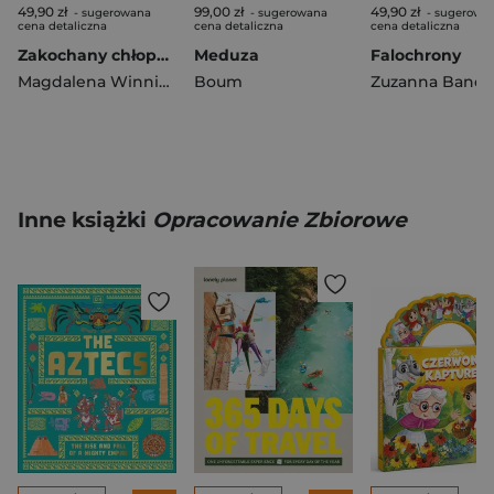
49,90 zł
99,00 zł
49,90 zł
- sugerowana
- sugerowana
- sugerowa
cena detaliczna
cena detaliczna
cena detaliczna
Zakochany chłopak od trzech atlasów
Meduza
Falochrony
Magdalena Winnicka
Boum
Zuzanna Bando
Inne książki
Opracowanie Zbiorowe