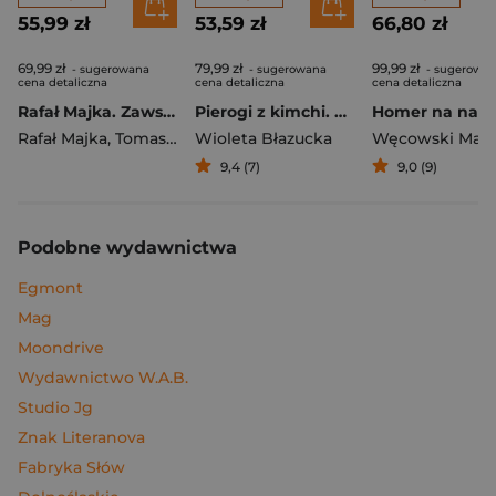
55,99 zł
53,59 zł
66,80 zł
69,99 zł
79,99 zł
99,99 zł
- sugerowana
- sugerowana
- sugerowa
cena detaliczna
cena detaliczna
cena detaliczna
Rafał Majka. Zawsze z przodu. Rozmawia Tomasz Kalemba - książka z autografem
Pierogi z kimchi. Moje ulubione azjatyckie przepisy
Rafał Majka
,
Tomasz Kalemba
Wioleta Błazucka
Węcowski Mar
9,4 (7)
9,0 (9)
Podobne wydawnictwa
Egmont
Mag
Moondrive
Wydawnictwo W.A.B.
Studio Jg
Znak Literanova
Fabryka Słów