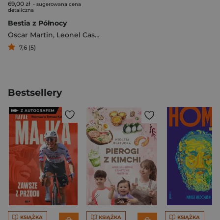
69,00 zł
- sugerowana cena
detaliczna
Bestia z Północy
Oscar Martin
,
Leonel Castellani
7,6 (5)
Bestsellery
KSIĄŻKA
KSIĄŻKA
KSIĄŻKA