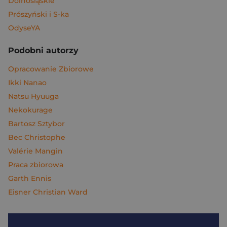
Dolnośląskie
Prószyński i S-ka
OdyseYA
Podobni autorzy
Opracowanie Zbiorowe
Ikki Nanao
Natsu Hyuuga
Nekokurage
Bartosz Sztybor
Bec Christophe
Valérie Mangin
Praca zbiorowa
Garth Ennis
Eisner Christian Ward