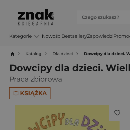
Kategorie
Nowości
Bestsellery
Zapowiedzi
Promo
Katalog
Dla dzieci
Dowcipy dla dzieci. W
Dowcipy dla dzieci. Wiel
Praca zbiorowa
KSIĄŻKA