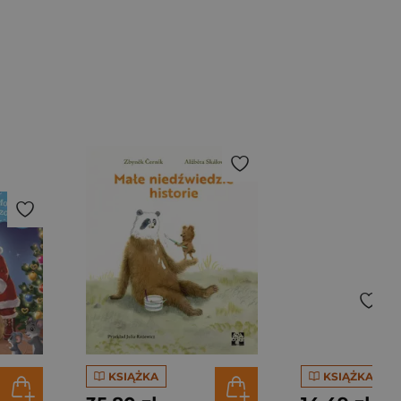
KSIĄŻKA
KSIĄŻKA