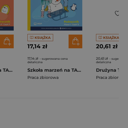
KSIĄŻKA
KSIĄŻKA
17,14 zł
20,61 zł
17,14 zł
20,61 zł
- sugerowana cena
- sugerowan
detaliczna
detaliczna
Szkoła marzeń na TAK SP 1 podr. cz.1
Szkoła marzeń na TAK SP 1 podr. cz.2
Praca zbiorowa
Praca zbiorowa