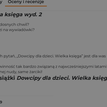
y
Oceny i recenzje
a księga wyd. 2
adosnych chwil?
dzi na wywiadówki?
 pytań, „Dowcipy dla dzieci. Wielka księga” jest dla was 
ewinność tak bardzo związaną z najwcześniejszymi latami
nej nudy, same żarciki!
siążki
Dowcipy dla dzieci. Wielka księg
9