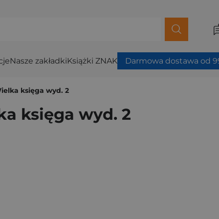
cje
Nasze zakładki
Książki ZNAK
Darmowa dostawa od 99
ielka księga wyd. 2
ka księga wyd. 2