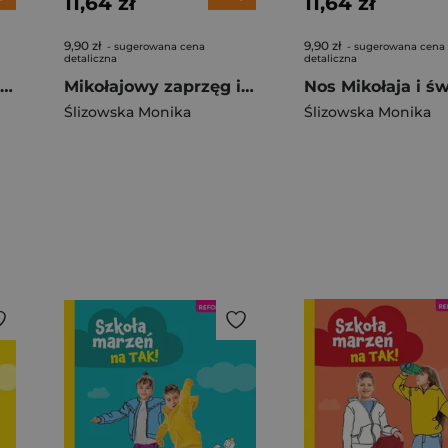
11,64 zł
11,64 zł
9,90 zł
9,90 zł
- sugerowana cena
- sugerowana cena
detaliczna
detaliczna
Zwierzęta i ich odgłosy
Mikołajowy zaprzęg i przebranie dla osiołka
Ślizowska Monika
Ślizowska Monika