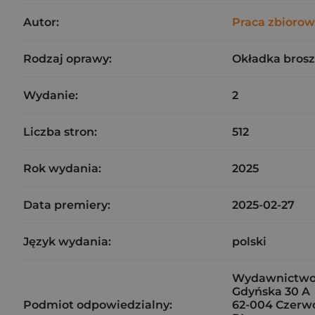
Autor:
Praca zbioro
Rodzaj oprawy:
Okładka bros
Wydanie:
2
Liczba stron:
512
Rok wydania:
2025
Data premiery:
2025-02-27
Język wydania:
polski
Wydawnictwo V
Gdyńska 30 A
Podmiot odpowiedzialny:
62-004 Czerw