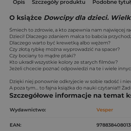
Opis
Szczegóły produktu
Podobne tytuł
O książce
Dowcipy dla dzieci. Wielk
Śmiech to zdrowie, a kto zapewnia nam najwięcej r
Dzieci! Dlaczego zdaniem malca to babcia przycho
Dlaczego warto być krewetką albo wężem?
Czy złotą rybkę można wyprowadzić na spacer?
Czy bociany to mądre ptaki?
Kto ukradł wszystkie kolory ze starych filmów?
Jeżeli chcecie poznać odpowiedzi na te i wiele innych
Dzięki niej ponownie odkryjecie w sobie radość i ni
A poza tym… to fajna książka do nauki czytania!!! Żad
Szczegółowe informacje na temat k
Wydawnictwo:
Vesper
EAN:
978838408013