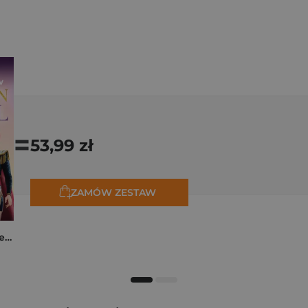
=
53,99 zł
ZAMÓW ZESTAW
K-popowe łowczynie demonów. Mój golden journal. Oficjalny dziennik