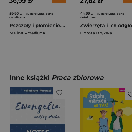
36,99 zł
27,82 zł
59,90 zł
44,99 zł
- sugerowana cena
- sugerowana cena
detaliczna
detaliczna
Pszczoły i płomienie. Animarium. Tom 2
Malina Prześluga
Dorota Brykała
Inne książki
Praca zbiorowa