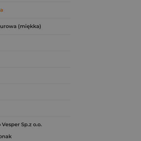
wa
zurowa (miękka)
esper Sp.z o.o.
onak