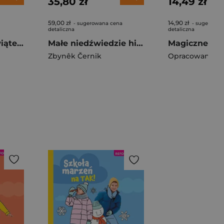
35,80 zł
14,49 zł
59,00 zł
14,90 zł
- sugerowana cena
- sugerowan
detaliczna
detaliczna
Nos Mikołaja i świąteczne sreberko
Małe niedźwiedzie historie
Zbynêk Černik
Opracowanie Z