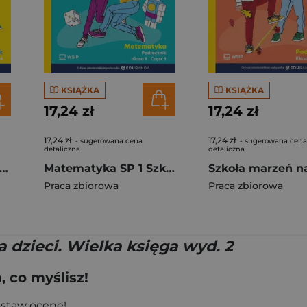
KSIĄŻKA
KSIĄŻKA
17,24 zł
17,24 zł
17,24 zł
17,24 zł
- sugerowana cena
- sugerowana cena
detaliczna
detaliczna
koła marzeń na TAK SP 1 podr. cz.4
Matematyka SP 1 Szkoła marzeń na TAK podr cz.1
Praca zbiorowa
Praca zbiorowa
 dzieci. Wielka księga wyd. 2
 co myślisz!
ostaw ocenę!