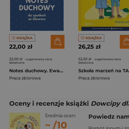
KSIĄŻKA
KSIĄŻKA
22,00 zł
26,25 zł
22,00 zł
52,50 zł
- sugerowana cena
- sugerowana cena
detaliczna
detaliczna
Notes duchowy. Ewangelia wg. Marka
Sz
Praca zbiorowa
Praca zbiorowa
Oceny i recenzje książki
Dowcipy dla
Średnia ocen:
Powiedz nam,
~
/10
Pomóż innym i z