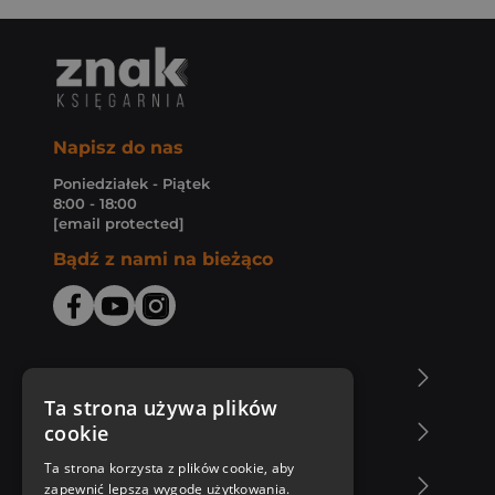
Napisz do nas
Poniedziałek - Piątek
8:00 - 18:00
[email protected]
Bądź z nami na bieżąco
O Księgarni Znak
Ta strona używa plików
cookie
Zakupy u nas
Ta strona korzysta z plików cookie, aby
Nasza oferta
zapewnić lepszą wygodę użytkowania.