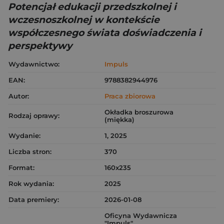
Potencjał edukacji przedszkolnej i
wczesnoszkolnej w kontekście
współczesnego świata doświadczenia i
perspektywy
Wydawnictwo:
Impuls
EAN:
9788382944976
Autor:
Praca zbiorowa
Okładka broszurowa
Rodzaj oprawy:
(miękka)
Wydanie:
1, 2025
Liczba stron:
370
Format:
160x235
Rok wydania:
2025
Data premiery:
2026-01-08
Oficyna Wydawnicza
"Impuls"