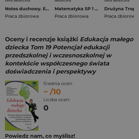
cena detaliczna
detaliczna
cena detaliczna
Notes duchowy. Ewangelia wg. Marka
Matematyka SP 1 Szkoła marzeń na TAK podr cz.1
Praca zbiorowa
Praca zbiorowa
Praca zbiorowa
Oceny i recenzje książki
Edukacja małego
dziecka Tom 19 Potencjał edukacji
przedszkolnej i wczesnoszkolnej w
kontekście współczesnego świata
doświadczenia i perspektywy
Średnia ocen:
~
/10
Liczba ocen:
0
Powiedz nam, co myślisz!