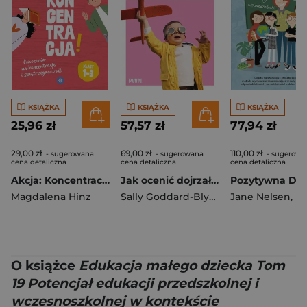
KSIĄŻKA
KSIĄŻKA
KSIĄŻKA
25,96 zł
57,57 zł
77,94 zł
29,00 zł
69,00 zł
110,00 zł
- sugerowana
- sugerowana
- sugerowa
cena detaliczna
cena detaliczna
cena detaliczna
Akcja: Koncentracja! Ćwiczenia na koncentrację i spostrzegawczość klasy 1–3
Jak ocenić dojrzałość dziecka do nauki. Rozwojowe testy przesiewowe INPP i grupowy program ćwiczeń rozwojowych dla szkół
Magdalena Hinz
Sally Goddard-Blythe
Jane Nelsen
,
Lynn
O książce
Edukacja małego dziecka Tom
19 Potencjał edukacji przedszkolnej i
wczesnoszkolnej w kontekście