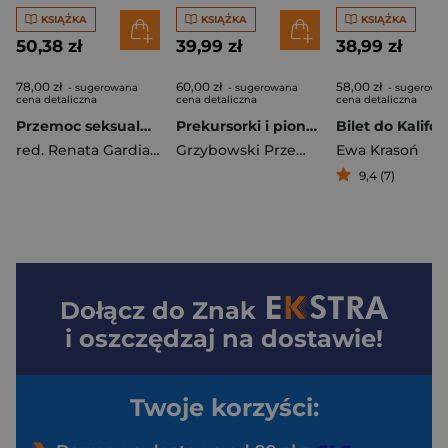
KSIĄŻKA
KSIĄŻKA
KSIĄŻKA
50,38 zł
39,99 zł
38,99 zł
78,00 zł
60,00 zł
58,00 zł
- sugerowana
- sugerowana
- sugerowa
cena detaliczna
cena detaliczna
cena detaliczna
Przemoc seksualna w XXI wieku Interdyscyplinarne studium zjawiska
Prekursorki i pionierki edukacji międzykulturowej Inspiracje biobibliograficzne
Bilet do Kalifor
red. Renata Gardian-Miałkowska
Grzybowski Przemysław Paweł
Ewa Krasoń
9,4 (7)
Dołącz do
Znak
i oszczędzaj na dostawie!
Twoje korzyści: