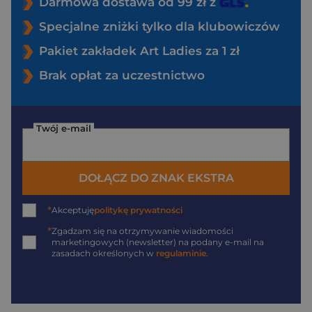
Darmowa dostawa od 99 zł z
Specjalne zniżki tylko dla klubowiczów
Pakiet zakładek Art Ladies za 1 zł
Brak opłat za uczestnictwo
Twój e-mail
DOŁĄCZ DO ZNAK EKSTRA
*
Akceptuję
politykę prywatności
*
Zgadzam się na otrzymywanie wiadomości
marketingowych (newsletter) na podany
e-mail
na
zasadach określonych w
regulaminie
.