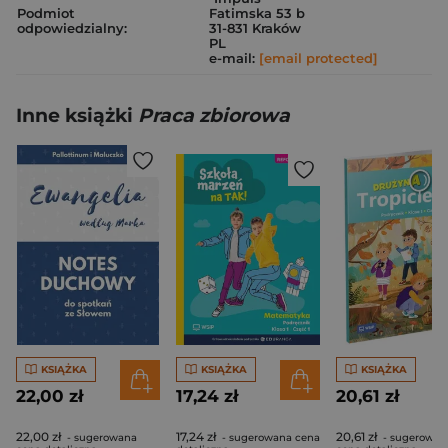
Podmiot
Fatimska 53 b
odpowiedzialny:
31-831 Kraków
PL
e-mail:
[email protected]
Inne książki
Praca zbiorowa
KSIĄŻKA
KSIĄŻKA
KSIĄŻKA
22,00 zł
17,24 zł
20,61 zł
22,00 zł
17,24 zł
20,61 zł
- sugerowana
- sugerowana cena
- sugerowan