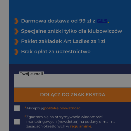
Darmowa dostawa od 99 zł z
Specjalne zniżki tylko dla klubowiczów
Pakiet zakładek Art Ladies za 1 zł
Brak opłat za uczestnictwo
Twój e-mail
DOŁĄCZ DO ZNAK EKSTRA
*
Akceptuję
politykę prywatności
*
Zgadzam się na otrzymywanie wiadomości
marketingowych (newsletter) na podany
e-mail
na
zasadach określonych w
regulaminie
.