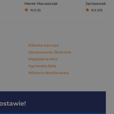
Marek Maruszczak
Janiszewska M
10,0 (2)
8,0 (23)
Elżbieta Ławczys
Opracowanie Zbiorowe
Magdalena Hinz
Agnieszka Bala
Wiktoria Niedźwiecka
dostawie!