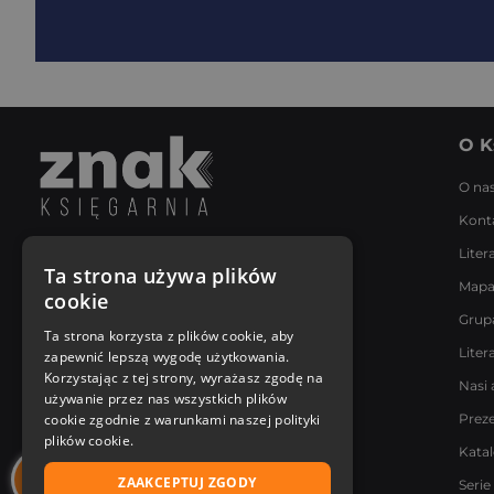
O K
O na
Kont
Liter
Napisz do nas
Ta strona używa plików
Mapa
Poniedziałek - Piątek
cookie
8:00 - 18:00
Grup
[email protected]
Ta strona korzysta z plików cookie, aby
Liter
zapewnić lepszą wygodę użytkowania.
Bądź z nami na bieżąco
Korzystając z tej strony, wyrażasz zgodę na
Nasi 
używanie przez nas wszystkich plików
cookie zgodnie z warunkami naszej polityki
Prez
plików cookie.
Kata
ZAAKCEPTUJ ZGODY
Serie