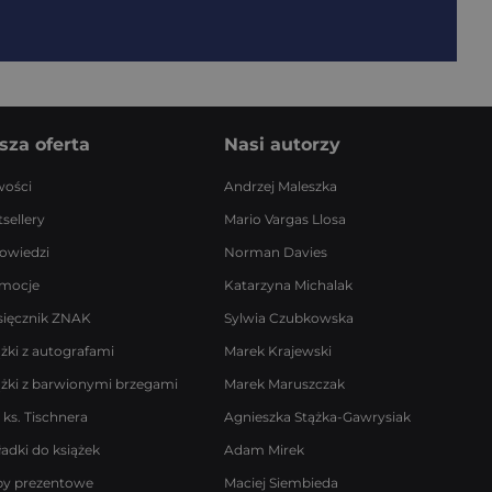
sza oferta
Nasi autorzy
ości
Andrzej Maleszka
sellery
Mario Vargas Llosa
owiedzi
Norman Davies
mocje
Katarzyna Michalak
sięcznik ZNAK
Sylwia Czubkowska
ążki z autografami
Marek Krajewski
ążki z barwionymi brzegami
Marek Maruszczak
 ks. Tischnera
Agnieszka Stążka-Gawrysiak
ładki do książek
Adam Mirek
by prezentowe
Maciej Siembieda