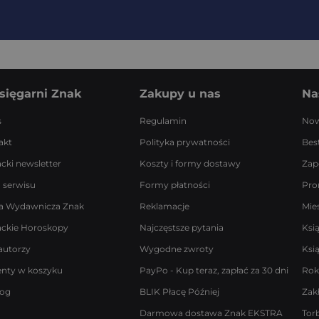
sięgarni Znak
Zakupy u nas
Na
s
Regulamin
Now
akt
Polityka prywatności
Best
acki newsletter
Koszty i formy dostawy
Zap
 serwisu
Formy płatności
Pro
a Wydawnicza Znak
Reklamacje
Mie
ackie Horoskopy
Najczęstsze pytania
Ksi
autorzy
Wygodne zwroty
Ksi
enty w koszyku
PayPo - Kup teraz, zapłać za 30 dni
Rok
log
BLIK Płacę Później
Zak
Darmowa dostawa Znak EKSTRA
Tor