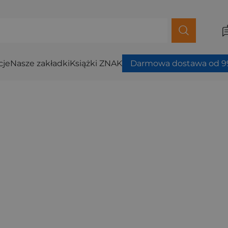
cje
Nasze zakładki
Książki ZNAK
Darmowa dostawa od 99