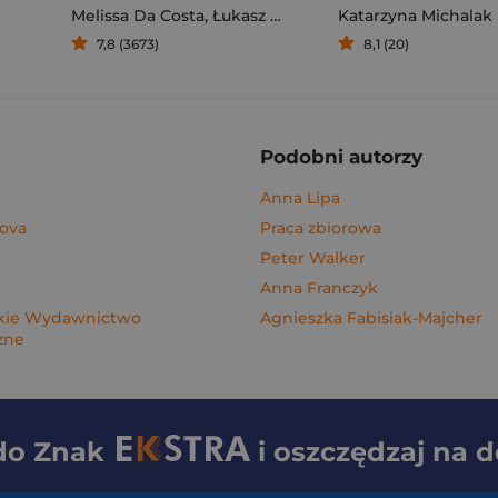
Melissa Da Costa
,
Łukasz Müller
Katarzyna Michalak
7,8 (3673)
8,1 (20)
Podobni autorzy
Anna Lipa
nova
Praca zbiorowa
Peter Walker
Anna Franczyk
ie Wydawnictwo
Agnieszka Fabisiak-Majcher
zne
 do
Znak
i oszczędzaj na 