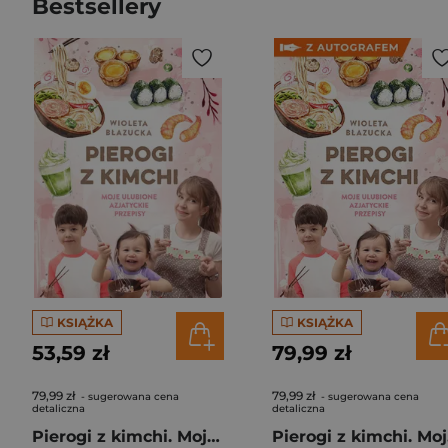
Bestsellery
KSIĄŻKA
KSIĄŻKA
53,59 zł
79,99 zł
79,99 zł
79,99 zł
- sugerowana cena
- sugerowana cena
detaliczna
detaliczna
Pierogi z kimchi. Moje ulubione azjatyckie przepisy
Piero