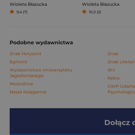
Wioleta Błazucka
Wioleta Błazucka
9,4 (7)
10,0 (2)
Podobne wydawnictwa
Znak Horyzont
Znak
Egmont
Znak Litera
Wydawnictwo Uniwersytetu
Wir
Jagiellońskiego
Rebis
Moondrive
GWP Gdańsk
Nasza Księgarnia
Psychologic
Dołącz