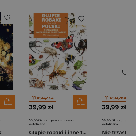
KSIĄŻKA
KSIĄŻKA
39,99 zł
39,99 zł
59,99 zł
59,99 zł
a
- sugerowana cena
- sugerowan
detaliczna
detaliczna
k
Głupie robaki i inne takie Polski