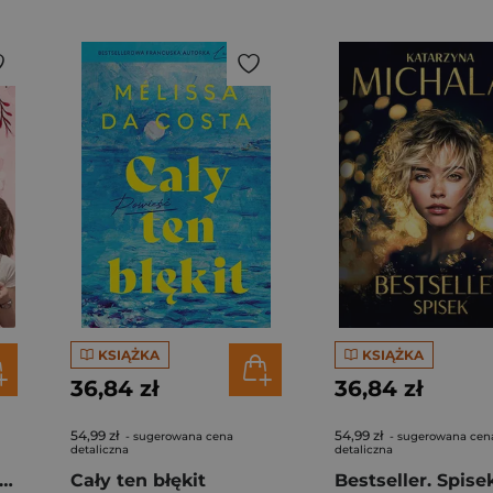
KSIĄŻKA
KSIĄŻKA
36,84 zł
36,84 zł
54,99 zł
54,99 zł
- sugerowana cena
- sugerowana cen
detaliczna
detaliczna
gi z kimchi. Moje ulubione azjatyckie przepisy - książka z autografem
Cały ten błękit
Bestseller. Spise