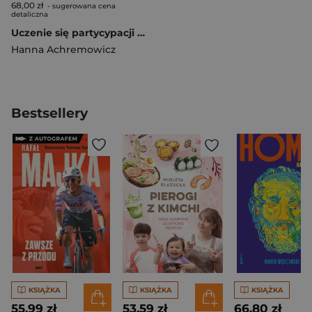
68,00 zł
- sugerowana cena
detaliczna
Uczenie się partycypacji publicznej przez młodzież
Hanna Achremowicz
Bestsellery
KSIĄŻKA
KSIĄŻKA
KSIĄŻKA
55,99 zł
53,59 zł
66,80 zł