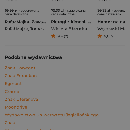
69,99 zł
79,99 zł
99,99 zł
- sugerowana
- sugerowana
- sugerowa
cena detaliczna
cena detaliczna
cena detaliczna
Rafał Majka. Zawsze z przodu. Rozmawia Tomasz Kalemba - książka z autografem
Pierogi z kimchi. Moje ulubione azjatyckie przepisy
Rafał Majka
,
Tomasz Kalemba
Wioleta Błazucka
Węcowski Mar
9,4 (7)
9,0 (9)
Podobne wydawnictwa
Znak Horyzont
Znak Emotikon
Egmont
Czarne
Znak Literanova
Moondrive
Wydawnictwo Uniwersytetu Jagiellońskiego
Znak