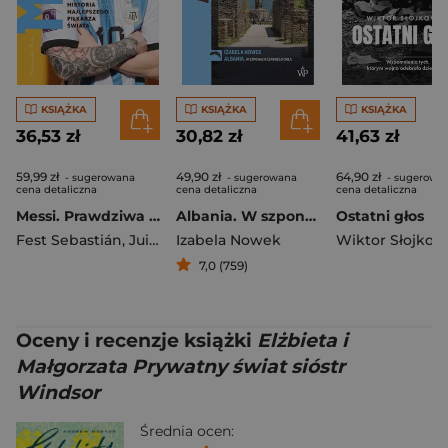
KSIĄŻKA
KSIĄŻKA
KSIĄŻKA
36,53 zł
30,82 zł
41,63 zł
59,99 zł
49,90 zł
64,90 zł
- sugerowana
- sugerowana
- sugerowa
cena detaliczna
cena detaliczna
cena detaliczna
Messi. Prawdziwa historia najlepszego piłkarza świata
Albania. W szponach czarnego orła
Ostatni głos
Fest Sebastián
,
Juillard Alexandre
Izabela Nowek
Wiktor Słojkow
7,0 (759)
Oceny i recenzje książki
Elżbieta i
Małgorzata Prywatny świat sióstr
Windsor
Średnia ocen: