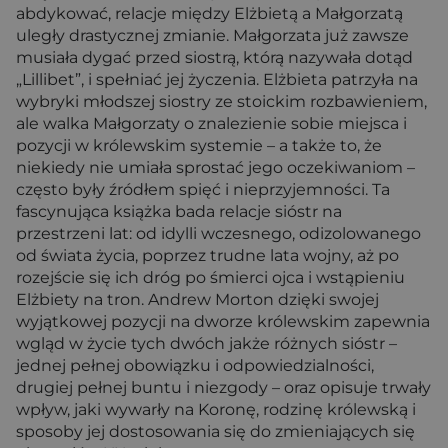
abdykować, relacje między Elżbietą a Małgorzatą
uległy drastycznej zmianie. Małgorzata już zawsze
musiała dygać przed siostrą, którą nazywała dotąd
„Lillibet”, i spełniać jej życzenia. Elżbieta patrzyła na
wybryki młodszej siostry ze stoickim rozbawieniem,
ale walka Małgorzaty o znalezienie sobie miejsca i
pozycji w królewskim systemie – a także to, że
niekiedy nie umiała sprostać jego oczekiwaniom –
często były źródłem spięć i nieprzyjemności. Ta
fascynująca książka bada relacje sióstr na
przestrzeni lat: od idylli wczesnego, odizolowanego
od świata życia, poprzez trudne lata wojny, aż po
rozejście się ich dróg po śmierci ojca i wstąpieniu
Elżbiety na tron. Andrew Morton dzięki swojej
wyjątkowej pozycji na dworze królewskim zapewnia
wgląd w życie tych dwóch jakże różnych sióstr –
jednej pełnej obowiązku i odpowiedzialności,
drugiej pełnej buntu i niezgody – oraz opisuje trwały
wpływ, jaki wywarły na Koronę, rodzinę królewską i
sposoby jej dostosowania się do zmieniających się