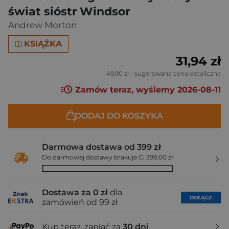
świat sióstr Windsor
Andrew Morton
KSIĄŻKA
31,94 zł
49,90 zł
- sugerowana cena detaliczna
Zamów teraz, wyślemy 2026-08-11
DODAJ DO KOSZYKA
Darmowa dostawa od 399 zł
Do darmowej dostawy brakuje Ci 399,00 zł
Dostawa za 0 zł
dla
DOŁĄCZ
zamówień od 99 zł
Kup teraz, zapłać za
30 dni