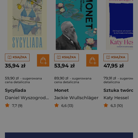
KSIĄŻKA
KSIĄŻKA
KSIĄŻKA
35,94 zł
53,94 zł
47,95 zł
59,90 zł
89,90 zł
79,91 zł
- sugerowana
- sugerowana
- sugerowan
cena detaliczna
cena detaliczna
detaliczna
Sycyliada
Monet
Daniel Wyszogrodzki
Jackie Wullschläger
Katy Hessel
7,7 (9)
6,6 (13)
6,3 (10)