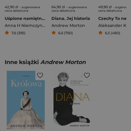
42,90 zł
64,90 zł
49,90 zł
- sugerowana
- sugerowana
- sugerowa
cena detaliczna
cena detaliczna
cena detaliczna
Uśpione namiętności
Diana. Jej historia
Anna H Niemczynow
Andrew Morton
7,6 (395)
6,6 (760)
6,5 (480)
Inne książki
Andrew Morton