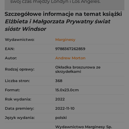
swój czas między Londyn i Los Angeles.
Szczegółowe informacje na temat książki
Elżbieta i Małgorzata Prywatny świat
sióstr Windsor
Wydawnictwo:
Marginesy
EAN:
9788367262859
Autor:
Andrew Morton
Okładka broszurowa ze
Rodzaj oprawy:
skrzydełkami
Liczba stron:
368
Format:
15.0x23.0cm
Rok wydania:
2022
Data premiery:
2022-11-10
Język wydania:
polski
Wydawnictwo Marginesy Sp.