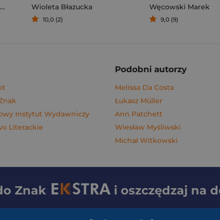
Wioleta Błazucka
Węcowski Marek
10,0 (2)
9,0 (9)
Podobni autorzy
pt
Melissa Da Costa
 Znak
Łukasz Müller
wy Instytut Wydawniczy
Ann Patchett
 Literackie
Wiesław Myśliwski
Michał Witkowski
 do
Znak
i oszczędzaj na 