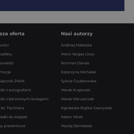
sza oferta
Nasi autorzy
ości
Andrzej Maleszka
sellery
Mario Vargas Llosa
owiedzi
Norman Davies
mocje
Katarzyna Michalak
sięcznik ZNAK
Sylwia Czubkowska
ążki z autografami
Marek Krajewski
ążki z barwionymi brzegami
Marek Maruszczak
 ks. Tischnera
Agnieszka Stążka-Gawrysiak
ładki do książek
Adam Mirek
by prezentowe
Maciej Siembieda