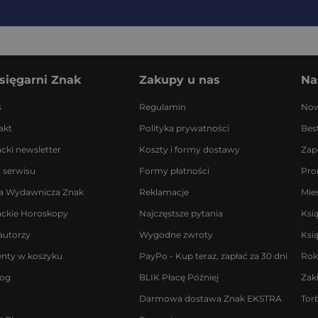
sięgarni Znak
Zakupy u nas
Na
s
Regulamin
Now
akt
Polityka prywatności
Best
acki newsletter
Koszty i formy dostawy
Zap
 serwisu
Formy płatności
Pro
a Wydawnicza Znak
Reklamacje
Mie
ackie Horoskopy
Najczęstsze pytania
Ksi
autorzy
Wygodne zwroty
Ksi
enty w koszyku
PayPo - Kup teraz, zapłać za 30 dni
Rok
log
BLIK Płacę Później
Zak
Darmowa dostawa Znak EKSTRA
Tor