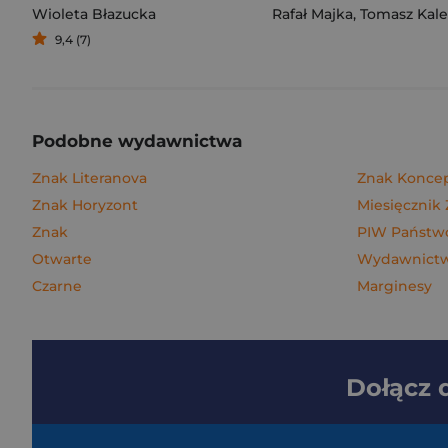
Wioleta Błazucka
Rafał Majka
,
Tomasz Kalemba
9,4 (7)
Podobne wydawnictwa
Znak Literanova
Znak Konce
Znak Horyzont
Miesięcznik
Znak
PIW Państwo
Otwarte
Wydawnictwo
Czarne
Marginesy
Dołącz