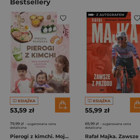
Bestsellery
KSIĄŻKA
KSIĄŻKA
53,59 zł
55,99 zł
79,99 zł
69,99 zł
- sugerowana cena
- sugerowana cena
detaliczna
detaliczna
Pierogi z kimchi. Moje ulubione azjatyckie przepisy