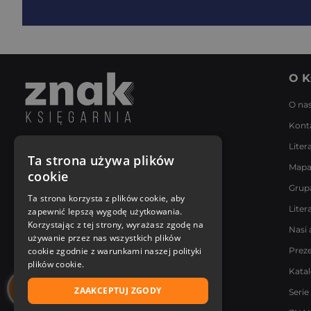
O K
O na
Kont
Liter
Napisz do nas
Ta strona używa plików
Mapa
Poniedziałek - Piątek
cookie
8:00 - 18:00
Grup
[email protected]
Ta strona korzysta z plików cookie, aby
Liter
zapewnić lepszą wygodę użytkowania.
Bądź z nami na bieżąco
Korzystając z tej strony, wyrażasz zgodę na
Nasi 
używanie przez nas wszystkich plików
cookie zgodnie z warunkami naszej polityki
Prez
plików cookie.
Kata
ZAAKCEPTUJ ZGODY
Serie