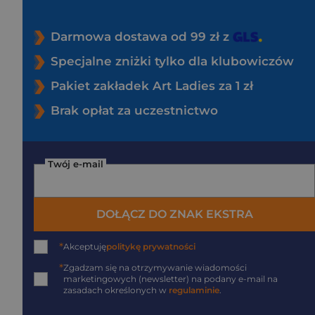
Darmowa dostawa od 99 zł z
Specjalne zniżki tylko dla klubowiczów
Pakiet zakładek Art Ladies za 1 zł
Brak opłat za uczestnictwo
Twój e-mail
DOŁĄCZ DO ZNAK EKSTRA
*
Akceptuję
politykę prywatności
*
Zgadzam się na otrzymywanie wiadomości
marketingowych (newsletter) na podany
e-mail
na
zasadach określonych w
regulaminie
.