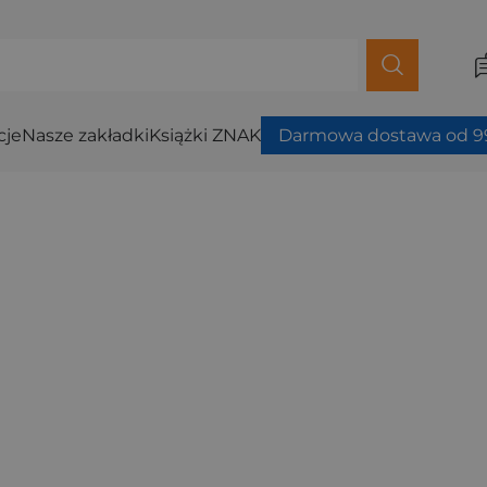
cje
Nasze zakładki
Książki ZNAK
Darmowa dostawa od 99