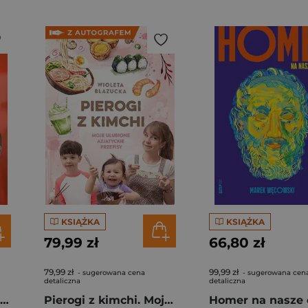
KSIĄŻKA
KSIĄŻKA
79,99 zł
66,80 zł
79,99 zł
99,99 zł
- sugerowana cena
- sugerowana cen
detaliczna
detaliczna
Rafał Majka. Zawsze z przodu. Rozmawia Tomasz Kalemba - książka z autografem
Pierogi z kimchi. Moje ulubione azjatyckie przepisy - książka z autografem
Homer na nasze 