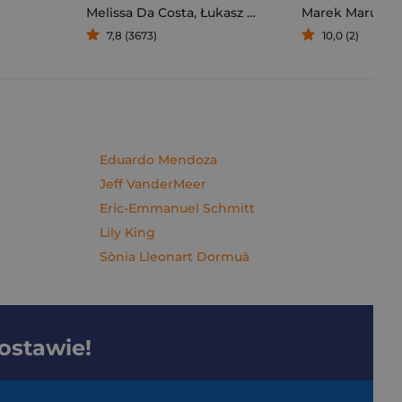
Melissa Da Costa
,
Łukasz Müller
Marek Maruszc
7,8 (3673)
10,0 (2)
Eduardo Mendoza
Jeff VanderMeer
Eric-Emmanuel Schmitt
Lily King
Sònia Lleonart Dormuà
dostawie!