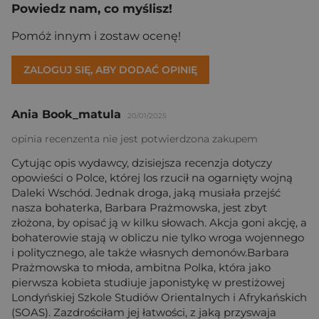
Powiedz nam, co myślisz!
Pomóż innym i zostaw ocenę!
ZALOGUJ SIĘ, ABY DODAĆ OPINIĘ
Ania Book_matula
20/01/2025
opinia recenzenta nie jest potwierdzona zakupem
Cytując opis wydawcy, dzisiejsza recenzja dotyczy
opowieści o Polce, której los rzucił na ogarnięty wojną
Daleki Wschód. Jednak droga, jaką musiała przejść
nasza bohaterka, Barbara Prażmowska, jest zbyt
złożona, by opisać ją w kilku słowach. Akcja goni akcję, a
bohaterowie stają w obliczu nie tylko wroga wojennego
i politycznego, ale także własnych demonów.Barbara
Prażmowska to młoda, ambitna Polka, która jako
pierwsza kobieta studiuje japonistykę w prestiżowej
Londyńskiej Szkole Studiów Orientalnych i Afrykańskich
(SOAS). Zazdrościłam jej łatwości, z jaką przyswaja