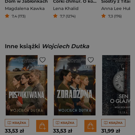
Dom w Jabłonkach
Córki chmur. O kobietach z Sahary Zachodniej
Siostry z Titani
Magdalena Kawka
Lena Khalid
Anna Lee Hube
7,4 (173)
7,7 (1274)
7,3 (176)
Inne książki
Wojciech Dutka
KSIĄŻKA
KSIĄŻKA
KSIĄŻKA
33,53 zł
33,53 zł
31,99 zł