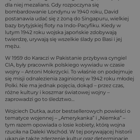
dla niej mezalians. Gdy rozpoczyna się
bombardowanie Londynu w 1940 roku, David
postanawia udać się z żoną do Singapuru, wielkiej
bazy brytyjskiej floty na Indo-Pacyfiku. Kiedy w
lutym 1942 roku wojska japońskie zdobywają
twierdzę, urywają się wszelkie ślady po Basi i jej
mężu.
W 1959 do Karaczi w Pakistanie przybywa cyngiel
CIA, były pracownik polskiego wywiadu w czasie
wojny – Antoni Mokrzycki. To właśnie on podejmuje
się misji odnalezienia zaginionej w 1942 roku młodej
Polki. Nie ma jednak pojęcia, dokąd – przez czas,
różne kultury i koszmar światowej wojny –
zaprowadzi go to śledztwo…
Wojciech Dutka, autor bestsellerowych powieści o
tematyce wojennej – „Amerykanka” i „Niemka” –
tym razem opowiada o losie kobiety, którą wojna
rzuciła na Daleki Wschód. W tej porywającej historii
ukazuje także zderzenie kultur oraz determinację