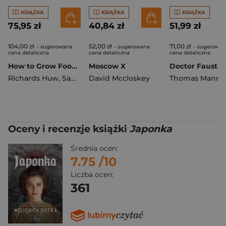
KSIĄŻKA
KSIĄŻKA
KSIĄŻKA
75,95 zł
40,84 zł
51,99 zł
104,00 zł
52,00 zł
71,00 zł
- sugerowana
- sugerowana
- sugerowan
cena detaliczna
cena detaliczna
cena detaliczna
How to Grow Food. Your Crop-by-Crop Guide to Growing, Cooking, & Preserving
Moscow X
Doctor Faustus
Richards Huw
,
Sam Cooper
David Mccloskey
Thomas Mann
Oceny i recenzje książki
Japonka
Średnia ocen:
7.75
/10
Liczba ocen:
361