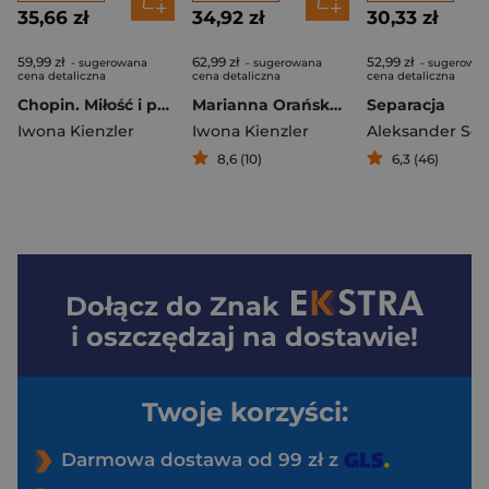
35,66 zł
34,92 zł
30,33 zł
59,99 zł
62,99 zł
52,99 zł
- sugerowana
- sugerowana
- sugerowa
cena detaliczna
cena detaliczna
cena detaliczna
Chopin. Miłość i pasja wyd. 2
Marianna Orańska. Królewna, skandalistka, wizjonerka
Separacja
Iwona Kienzler
Iwona Kienzler
Aleksander So
8,6 (10)
6,3 (46)
Dołącz do
Znak
i oszczędzaj na dostawie!
Twoje korzyści:
Darmowa dostawa od 99 zł z