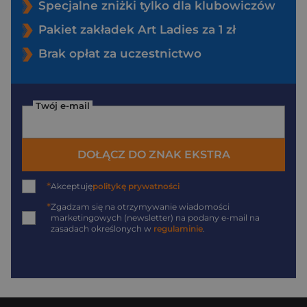
Specjalne zniżki tylko dla klubowiczów
Pakiet zakładek Art Ladies za 1 zł
Brak opłat za uczestnictwo
Twój e-mail
DOŁĄCZ DO ZNAK EKSTRA
*
Akceptuję
politykę prywatności
*
Zgadzam się na otrzymywanie wiadomości
marketingowych (newsletter) na podany
e-mail
na
zasadach określonych w
regulaminie
.